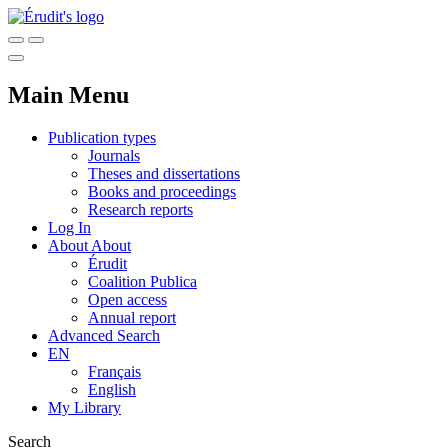
Main Menu
Publication types
Journals
Theses and dissertations
Books and proceedings
Research reports
Log In
About
About
Érudit
Coalition Publica
Open access
Annual report
Advanced Search
EN
Français
English
My Library
Search