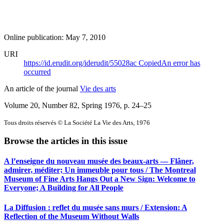
Online publication: May 7, 2010
URI
https://id.erudit.org/iderudit/55028ac
Copied
An error has
occurred
An article of the journal
Vie des arts
Volume 20, Number 82, Spring 1976
, p. 24–25
Tous droits réservés © La Société La Vie des Arts, 1976
Browse the articles in this issue
A l’enseigne du nouveau musée des beaux-arts — Flâner,
admirer, méditer; Un immeuble pour tous / The Montreal
Museum of Fine Arts Hangs Out a New Sign: Welcome to
Everyone; A Building for All People
La Diffusion : reflet du musée sans murs / Extension:
A
Reflection of the Museum Without Walls