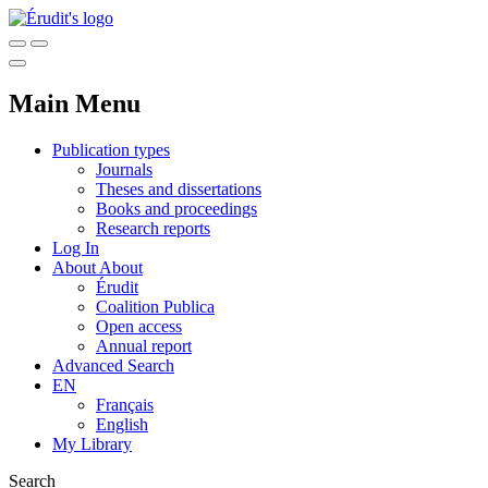
Main Menu
Publication types
Journals
Theses and dissertations
Books and proceedings
Research reports
Log In
About
About
Érudit
Coalition Publica
Open access
Annual report
Advanced Search
EN
Français
English
My Library
Search