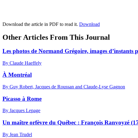
Download the article in PDF to read it.
Download
Other Articles From This Journal
Les photos de Normand Grégoire, images d’instants pr
By Claude Haeffely
À Montréal
By Guy Robert, Jacques de Roussan and Claude-Lyse Gagnon
Picasso à Rome
By Jacques Lepage
Un maître orfèvre du Québec :
F
rançois Ranvoyzé (1
By Jean Trudel