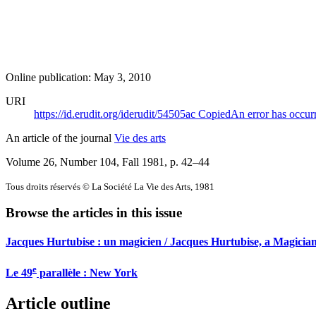
Online publication: May 3, 2010
URI
https://id.erudit.org/iderudit/54505ac
Copied
An error has occur
An article of the journal
Vie des arts
Volume 26, Number 104, Fall 1981
, p. 42–44
Tous droits réservés © La Société La Vie des Arts, 1981
Browse the articles in this issue
Jacques Hurtubise : un magicien / Jacques Hurtubise, a Magicia
e
Le 49
parallèle :
N
ew York
Article outline