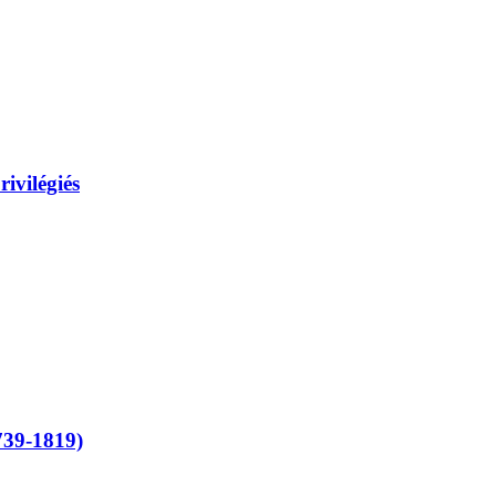
ivilégiés
739-1819)