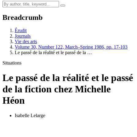
Breadcrumb
Érudit
Journals
Vie des arts
Volume 30, Number 122, March–Spring 1986, pp. 17-103
Le passé de la réalité et le passé de la …
Situations
Le passé de la réalité et le passé
de la fiction chez Michelle
Héon
Isabelle Lelarge