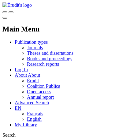
Main Menu
Publication types
Journals
Theses and dissertations
Books and proceedings
Research reports
Log In
About
About
Érudit
Coalition Publica
Open access
Annual report
Advanced Search
EN
Français
English
My Library
Search