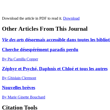
Download the article in PDF to read it.
Download
Other Articles From This Journal
Vie des arts
désormais accessible dans toutes les bibli
Cherche désespérément paradis perdu
By Pia Camilla Copper
Zéphyr et Psyché, Daphnis et Chloé et tous les autres
By Ghislain Clermont
Nouvelles brèves
By Marie Ginette Bouchard
Citation Tools