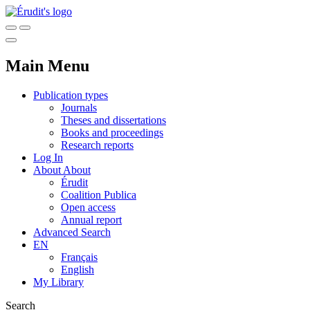
Main Menu
Publication types
Journals
Theses and dissertations
Books and proceedings
Research reports
Log In
About
About
Érudit
Coalition Publica
Open access
Annual report
Advanced Search
EN
Français
English
My Library
Search