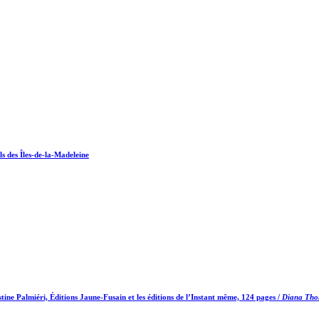
s des Îles-de-la-Madeleine
stine Palmiéri, Éditions Jaune-Fusain et les éditions de l’Instant même, 124 pages /
Diana Thor