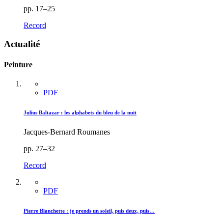
pp. 17–25
Record
Actualité
Peinture
PDF
Julius Baltazar : les alphabets du bleu de la nuit
Jacques-Bernard Roumanes
pp. 27–32
Record
PDF
Pierre Blanchette : je prends un soleil, puis deux, puis…