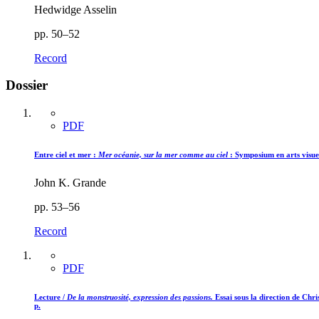
Hedwidge Asselin
pp. 50–52
Record
Dossier
PDF
Entre ciel et mer :
Mer océanie, sur la mer comme au ciel
: Symposium en arts visuel
John K. Grande
pp. 53–56
Record
PDF
Lecture /
De la monstruosité, expression des passions.
Essai sous la direction de Chri
p.