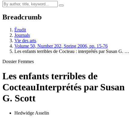
Breadcrumb
Érudit
Journals
Vie des arts
Volume 50, Number 202, Spring 2006, pp. 15-76
Les enfants terribles de Cocteau : interprétés par Susan G. …
Dossier Femmes
Les enfants terribles de
Cocteau
Interprétés par Susan
G. Scott
Hedwidge Asselin