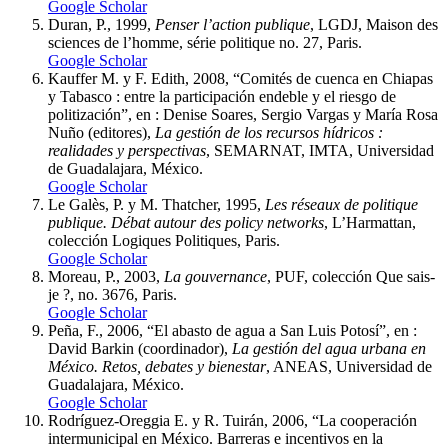
Google Scholar
Duran, P., 1999,
Penser l’action publique
, LGDJ, Maison des
sciences de l’homme, série politique no. 27, Paris.
Google Scholar
Kauffer M. y F. Edith, 2008, “Comités de cuenca en Chiapas
y Tabasco : entre la participación endeble y el riesgo de
politización”, en : Denise Soares, Sergio Vargas y María Rosa
Nuño (editores),
La gestión de los recursos hídricos :
realidades y perspectivas
, SEMARNAT, IMTA, Universidad
de Guadalajara, México.
Google Scholar
Le Galès, P. y M. Thatcher, 1995,
Les réseaux de politique
publique. Débat autour des policy networks
, L’Harmattan,
colección Logiques Politiques, Paris.
Google Scholar
Moreau, P., 2003,
La gouvernance
, PUF, colección Que sais-
je ?, no. 3676, Paris.
Google Scholar
Peña, F., 2006, “El abasto de agua a San Luis Potosí”, en :
David Barkin (coordinador),
La gestión del agua urbana en
México. Retos, debates y bienestar
, ANEAS, Universidad de
Guadalajara, México.
Google Scholar
Rodríguez-Oreggia E. y R. Tuirán, 2006, “La cooperación
intermunicipal en México. Barreras e incentivos en la