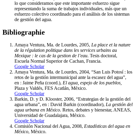
lo que consideramos que este importante esfuerzo sigue
representando la suma de trabajos individuales, más que un
esfuerzo colectivo coordinado para el análisis de los sistemas
de gestión del agua.
Bibliographie
Amaya Ventura, Ma. de Lourdes, 2005,
La place et la nature
de la régulation politique dans les services urbains au
Mexique : le cas de la gestion de l’eau
. Tesis doctoral,
Escuela Normal Superior de Cachan, Francia.
Google Scholar
Amaya Ventura, Ma. de Lourdes, 2004, “San Luis Potosí : los
retos de la gestión intermunicipal ante la escasez del agua”,
en : Jaime Peña (coord.),
El agua, espejo de los pueblos,
Plaza y Valdés, FES Acatlán, México.
Google Scholar
Barkin, D. y D. Klooster, 2006, “Estrategias de la gestión del
agua urbana”, en : David Barkin (coordinador),
La gestión del
agua urbana en México
. Retos, debates y bienestar, ANEAS,
Universidad de Guadalajara, México.
Google Scholar
Comisión Nacional del Agua, 2008,
Estadísticas del agua en
México
, México.