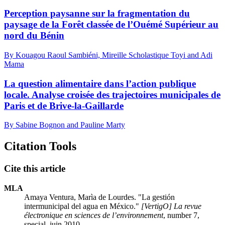
Perception paysanne sur la fragmentation du
paysage de la Forêt classée de l’Ouémé Supérieur au
nord du Bénin
By Kouagou Raoul Sambiéni, Mireille Scholastique Toyi and Adi
Mama
La question alimentaire dans l’action publique
locale. Analyse croisée des trajectoires municipales de
Paris et de Brive-la-Gaillarde
By Sabine Bognon and Pauline Marty
Citation Tools
Cite this article
MLA
Amaya Ventura, Marìa de Lourdes. "La gestión
intermunicipal del agua en México."
[VertigO] La revue
électronique en sciences de l’environnement
, number 7,
special, juin 2010.