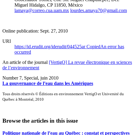
Miguel Hidalgo, CP 11850, México
lamaya@correo.cua.uam.mx
lourdes.amaya70@gmail.com
Online publication: Sept. 27, 2010
URI
https://id.erudit.org/iderudit/044525ar
Copied
An error has
occurred
An article of the journal
[VertigO] La revue électronique en sciences
de l’environnement
Number 7, Special, juin 2010
La gouvernance de l’eau dans les Amériques
Tous droits réservés © Éditions en environnement VertigO et Université du
Québec à Montréal, 2010
Browse the articles in this issue
Politique nationale de l’eau au Québec : constat et perspectives