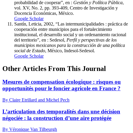
probabilidad de cooperar”, en :
Gestión y Política Pública
,
vol. XV, No. 2, pp. 393-409, Centro de Investigación y
Docencia Económicas, México.
Google Scholar
Santín, Leticia, 2002, “Las intermunicipalidades : práctica de
cooperación entre municipios para el fortalecimiento
institucional, el desarrollo social y un ordenamiento racional
del territorio”, en : Sedesol,
Perfil y perspectivas de los
municipios mexicanos para la construcción de una política
social de Estado
, México, Indesol-Sedesol.
Google Scholar
Other Articles From This Journal
Mesures de compensation écologique : risques ou
opportunités pour le foncier agricole en France ?
By Claire Etrillard and Michel Pech
L’articulation des temporalités dans une décision
négociée : la construction d’une aire protégée
By Véronique Van Tilbeurgh