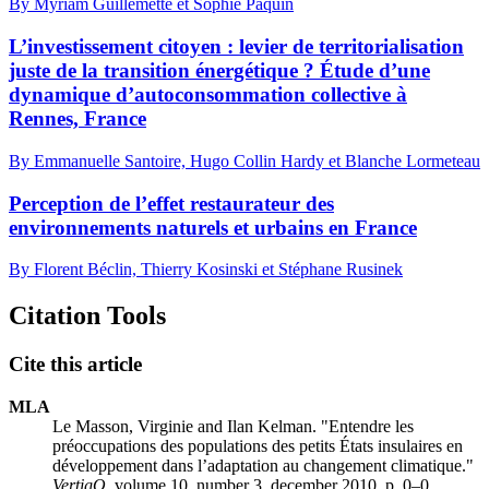
By Myriam Guillemette et Sophie Paquin
L’investissement citoyen : levier de territorialisation
juste de la transition énergétique ? Étude d’une
dynamique d’autoconsommation collective à
Rennes, France
By Emmanuelle Santoire, Hugo Collin Hardy et Blanche Lormeteau
Perception de l’effet restaurateur des
environnements naturels et urbains en France
By Florent Béclin, Thierry Kosinski et Stéphane Rusinek
Citation Tools
Cite this article
MLA
Le Masson, Virginie and Ilan Kelman. "Entendre les
préoccupations des populations des petits États insulaires en
développement dans l’adaptation au changement climatique."
VertigO
, volume 10, number 3, december 2010, p. 0–0.