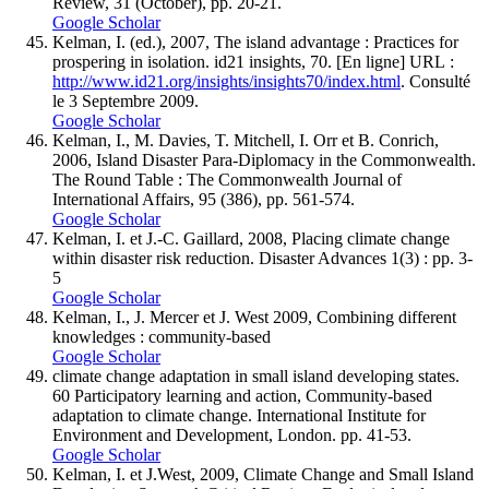
Review, 31 (October), pp. 20-21.
Google Scholar
Kelman, I. (ed.), 2007, The island advantage : Practices for
prospering in isolation. id21 insights, 70. [En ligne] URL :
http://www.id21.org/insights/insights70/index.html
. Consulté
le 3 Septembre 2009.
Google Scholar
Kelman, I., M. Davies, T. Mitchell, I. Orr et B. Conrich,
2006, Island Disaster Para-Diplomacy in the Commonwealth.
The Round Table : The Commonwealth Journal of
International Affairs, 95 (386), pp. 561-574.
Google Scholar
Kelman, I. et J.-C. Gaillard, 2008, Placing climate change
within disaster risk reduction. Disaster Advances 1(3) : pp. 3-
5
Google Scholar
Kelman, I., J. Mercer et J. West 2009, Combining different
knowledges : community-based
Google Scholar
climate change adaptation in small island developing states.
60 Participatory learning and action, Community-based
adaptation to climate change. International Institute for
Environment and Development, London. pp. 41-53.
Google Scholar
Kelman, I. et J.West, 2009, Climate Change and Small Island