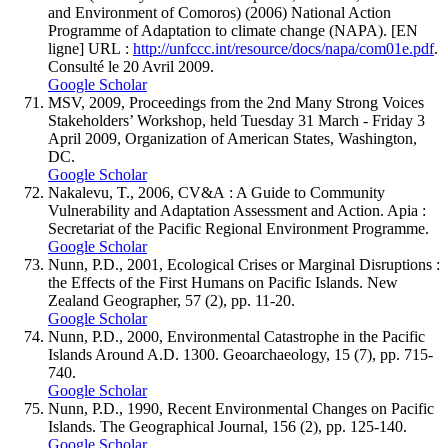
and Environment of Comoros) (2006) National Action
Programme of Adaptation to climate change (NAPA). [EN
ligne] URL :
http://unfccc.int/resource/docs/napa/com01e.pdf
.
Consulté le 20 Avril 2009.
Google Scholar
MSV, 2009, Proceedings from the 2nd Many Strong Voices
Stakeholders’ Workshop, held Tuesday 31 March - Friday 3
April 2009, Organization of American States, Washington,
DC.
Google Scholar
Nakalevu, T., 2006, CV&A : A Guide to Community
Vulnerability and Adaptation Assessment and Action. Apia :
Secretariat of the Pacific Regional Environment Programme.
Google Scholar
Nunn, P.D., 2001, Ecological Crises or Marginal Disruptions :
the Effects of the First Humans on Pacific Islands. New
Zealand Geographer, 57 (2), pp. 11-20.
Google Scholar
Nunn, P.D., 2000, Environmental Catastrophe in the Pacific
Islands Around A.D. 1300. Geoarchaeology, 15 (7), pp. 715-
740.
Google Scholar
Nunn, P.D., 1990, Recent Environmental Changes on Pacific
Islands. The Geographical Journal, 156 (2), pp. 125-140.
Google Scholar