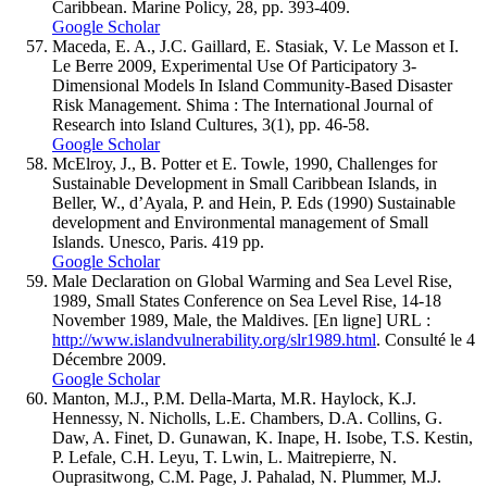
Caribbean. Marine Policy, 28, pp. 393-409.
Google Scholar
Maceda, E. A., J.C. Gaillard, E. Stasiak, V. Le Masson et I.
Le Berre 2009, Experimental Use Of Participatory 3-
Dimensional Models In Island Community-Based Disaster
Risk Management. Shima : The International Journal of
Research into Island Cultures, 3(1), pp. 46-58.
Google Scholar
McElroy, J., B. Potter et E. Towle, 1990, Challenges for
Sustainable Development in Small Caribbean Islands, in
Beller, W., d’Ayala, P. and Hein, P. Eds (1990) Sustainable
development and Environmental management of Small
Islands. Unesco, Paris. 419 pp.
Google Scholar
Male Declaration on Global Warming and Sea Level Rise,
1989, Small States Conference on Sea Level Rise, 14-18
November 1989, Male, the Maldives. [En ligne] URL :
http://www.islandvulnerability.org/slr1989.html
. Consulté le 4
Décembre 2009.
Google Scholar
Manton, M.J., P.M. Della-Marta, M.R. Haylock, K.J.
Hennessy, N. Nicholls, L.E. Chambers, D.A. Collins, G.
Daw, A. Finet, D. Gunawan, K. Inape, H. Isobe, T.S. Kestin,
P. Lefale, C.H. Leyu, T. Lwin, L. Maitrepierre, N.
Ouprasitwong, C.M. Page, J. Pahalad, N. Plummer, M.J.