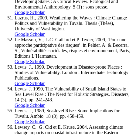
Developing States : A Critical Review. Ecological and
Environmental Anthropology, 5 (1) : sous presse.
Google Scholar
Lazrus, H., 2009, Weathering the Waves : Climate Change
Politics and Vulnerability in Tuvalu. Thesis (Thèse),
University of Washington.
Google Scholar
Le Masson, V., J.-C. Gaillard et P. Texier, 2009, ‘Pour une
approche participative des risques’, in Peltier, A. & Becerra,
S., Vulnérabilités sociétales, risques et environnement, Paris,
Editions L’Harmattan.
Google Scholar
Lewis, J., 1999, Development in Disaster-prone Places :
Studies of Vulnerability. London : Intermediate Technology
Publications.
Google Scholar
Lewis, J. 1990, The Vulnerability of Small Island States to
Sea Level Rise : The Need for Holistic Strategies. Disasters,
14 (3), pp. 241-248.
Google Scholar
Lewis, J., 1989, Sea-level Rise : Some Implications for
Tuvalu. Ambio, 18 (8), pp. 458-459.
Google Scholar
Lewsey, C., G. Cid et E. Kruse, 2004, Assessing climate
change impacts on coastal infrastructure in the Eastern