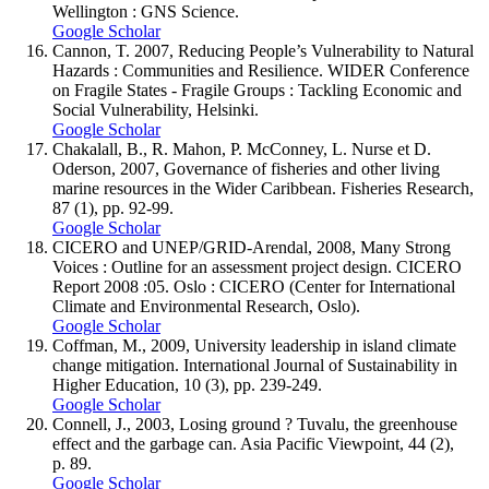
Wellington : GNS Science.
Google Scholar
Cannon, T. 2007, Reducing People’s Vulnerability to Natural
Hazards : Communities and Resilience. WIDER Conference
on Fragile States - Fragile Groups : Tackling Economic and
Social Vulnerability, Helsinki.
Google Scholar
Chakalall, B., R. Mahon, P. McConney, L. Nurse et D.
Oderson, 2007, Governance of fisheries and other living
marine resources in the Wider Caribbean. Fisheries Research,
87 (1), pp. 92-99.
Google Scholar
CICERO and UNEP/GRID-Arendal, 2008, Many Strong
Voices : Outline for an assessment project design. CICERO
Report 2008 :05. Oslo : CICERO (Center for International
Climate and Environmental Research, Oslo).
Google Scholar
Coffman, M., 2009, University leadership in island climate
change mitigation. International Journal of Sustainability in
Higher Education, 10 (3), pp. 239-249.
Google Scholar
Connell, J., 2003, Losing ground ? Tuvalu, the greenhouse
effect and the garbage can. Asia Pacific Viewpoint, 44 (2),
p. 89.
Google Scholar