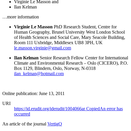
Virginie Le Masson
and
Ilan Kelman
…more information
Virginie Le Masson
PhD Research Student, Centre for
Human Geography, Brunel University West London School
of Health Sciences and Social Care, Mary Seacole Building,
Room 111 Uxbridge, Middlesex UB8 3PH, UK
le.masson.virginie@gmail.com
Ilan Kelman
Senior Research Fellow Center for International
Climate and Environmental Research – Oslo (CICERO), P.O.
Box 1129, Blindern, Oslo, Norway, N-0318
ilan_kelman@hotmail.com
Online publication: June 13, 2011
URI
https://id.erudit.org/iderudit/1004066ar
Copied
An error has
occurred
An article of the journal
VertigO