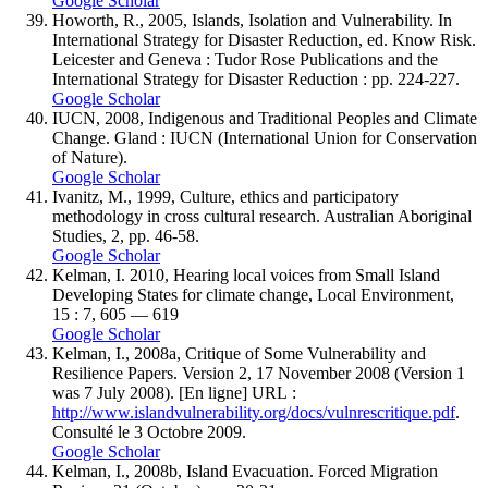
Google Scholar
Howorth, R., 2005, Islands, Isolation and Vulnerability. In
International Strategy for Disaster Reduction, ed. Know Risk.
Leicester and Geneva : Tudor Rose Publications and the
International Strategy for Disaster Reduction : pp. 224-227.
Google Scholar
IUCN, 2008, Indigenous and Traditional Peoples and Climate
Change. Gland : IUCN (International Union for Conservation
of Nature).
Google Scholar
Ivanitz, M., 1999, Culture, ethics and participatory
methodology in cross cultural research. Australian Aboriginal
Studies, 2, pp. 46-58.
Google Scholar
Kelman, I. 2010, Hearing local voices from Small Island
Developing States for climate change, Local Environment,
15 : 7, 605 — 619
Google Scholar
Kelman, I., 2008a, Critique of Some Vulnerability and
Resilience Papers. Version 2, 17 November 2008 (Version 1
was 7 July 2008). [En ligne] URL :
http://www.islandvulnerability.org/docs/vulnrescritique.pdf
.
Consulté le 3 Octobre 2009.
Google Scholar
Kelman, I., 2008b, Island Evacuation. Forced Migration