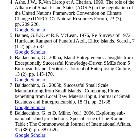
Ashe, J.W., R.Van Lierop et A.Cherian, 1999, The role of the
Alliance of Small Island States (AOSIS) in the negotiation of
the United Nations Framework Convention on Climate
Change (UNFCCC). Natural Resources Forum, 23 (3),
pp. 209-220.
Google Scholar
Baines, G.B.K. et R.F. McLean, 1976, Re-Surveys of 1972
Hurricane Rampart of Funafuti Atoll, Ellice Islands. Search, 7
(1-2) pp. 36-37.
Google Scholar
Baldacchino, G., 2005a, Island Entrepreneurs : Insights from
Exceptionally Successful Knowledge-Driven SMEs from 5
European Island Territories. Journal of Enterprising Culture,
13 (2), pp. 145-170.
Google Scholar
Baldacchino, G., 2005b, Successful Small Scale
Manufacturing from Small Islands : Comparing Firms
benefiting from Local Raw Material Input. Journal of Small
Business and Entrepreneurship, 18 (1), pp. 21-38.
Google Scholar
Baldacchino, G. et D. Milne, (ed.), 2006, Exploring sub-
national island jurisdictions. Special issue of The Round
Table : The Commonwealth Journal of International Affairs,
95 (386), pp. 387-626.
Google Scholar