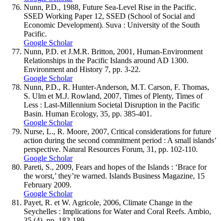
Nunn, P.D., 1988, Future Sea-Level Rise in the Pacific.
SSED Working Paper 12, SSED (School of Social and
Economic Development). Suva : University of the South
Pacific.
Google Scholar
Nunn, P.D. et J.M.R. Britton, 2001, Human-Environment
Relationships in the Pacific Islands around AD 1300.
Environment and History 7, pp. 3-22.
Google Scholar
Nunn, P.D., R. Hunter-Anderson, M.T. Carson, F. Thomas,
S. Ulm et M.J. Rowland, 2007, Times of Plenty, Times of
Less : Last-Millennium Societal Disruption in the Pacific
Basin. Human Ecology, 35, pp. 385-401.
Google Scholar
Nurse, L., R. Moore, 2007, Critical considerations for future
action during the second commitment period : A small islands’
perspective. Natural Resources Forum, 31, pp. 102-110.
Google Scholar
Pareti, S., 2009, Fears and hopes of the Islands : ‘Brace for
the worst,’ they’re warned. Islands Business Magazine, 15
February 2009.
Google Scholar
Payet, R. et W. Agricole, 2006, Climate Change in the
Seychelles : Implications for Water and Coral Reefs. Ambio,
35 (4), pp. 182-189.