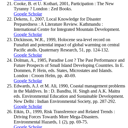
Cooke, B. et U. Kothari, 2001, Participation : The New
Tyranny ? London : Zed Books.
Google Scholar
Dekens, J., 2007, Local Knowledge for Disaster
Preparedness : A Literature Review. Kathmandu :
International Centre for Integrated Mountain Development.
Google Scholar
Dickinson, W.R., 1999, Holocene sea-level record on
Funafuti and potential impact of global warming on central
Pacific atolls. Quaternary Research, 51, pp. 124-132.
Google Scholar
Dolman, A., 1985, Paradise Lost ? The Past Performance and
Future Prospects of Small Island Developing Countries. In E.
Dommen, P. Hein, eds. States, Microstates and Islands.
London : Croom Helm, pp. 40-69.
Google Scholar
Edwards, A.J. et M. Ali, 1990, Coastal management problems
in the Maldives. In : D. Bandhu, H. Singh and A.K. Maitra
eds. Environmental Education and Sustainable Development.
New Delhi : Indian Environmental Society, pp. 287-292.
Google Scholar
Etkin, D., 1999, Risk Transference and Related Trends :
Driving Forces Towards More Mega-Disasters.
Environmental Hazards, 1 (2), pp. 69-75.
Google Scholar