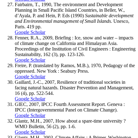
Fairbairn, T., 1990, The environment and Development
Planning in Small Pacific Island Countries, in Beller, W.,
d’Ayala, P. and Hein, P. Eds (1990)
Sustainable development
and Environmental management of Small Islands.
Unesco,
Paris. 419 pp.
Google Scholar
Fenner, R.A., 2009, Briefing : Ice, snow and water – impacts
of climate change on California and Himalayan Asia.
Proceedings of the Institution of Civil Engineers : Engineering
Sustainability, 162 (3), pp. 123-126.
Google Scholar
Freire, P. (translated by Ramos, M.B.), 1970, Pedagogy of the
oppressed. New York : Seabury Press.
Google Scholar
Gaillard, J.-C., 2007, Resilience of traditional societies in
facing natural hazards. Disaster Prevention and Management,
16 (4), pp. 522-544.
Google Scholar
GIEC, 2007, IPCC Fourth Assessment Report. Geneva :
IPCC (Intergovernmental Panel on Climate Change).
Google Scholar
Glantz, M.H., 2007, How about a spare-time university ?
WMO Bulletin, 56 (2), pp. 1-6.
Google Scholar
Glantz, M.H., 2003, Climate Affairs : A Primer. Washington,