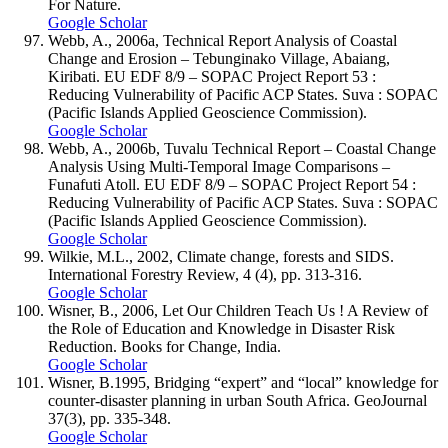
For Nature.
Google Scholar
Webb, A., 2006a, Technical Report Analysis of Coastal
Change and Erosion – Tebunginako Village, Abaiang,
Kiribati. EU EDF 8/9 – SOPAC Project Report 53 :
Reducing Vulnerability of Pacific ACP States. Suva : SOPAC
(Pacific Islands Applied Geoscience Commission).
Google Scholar
Webb, A., 2006b, Tuvalu Technical Report – Coastal Change
Analysis Using Multi-Temporal Image Comparisons –
Funafuti Atoll. EU EDF 8/9 – SOPAC Project Report 54 :
Reducing Vulnerability of Pacific ACP States. Suva : SOPAC
(Pacific Islands Applied Geoscience Commission).
Google Scholar
Wilkie, M.L., 2002, Climate change, forests and SIDS.
International Forestry Review, 4 (4), pp. 313-316.
Google Scholar
Wisner, B., 2006, Let Our Children Teach Us ! A Review of
the Role of Education and Knowledge in Disaster Risk
Reduction. Books for Change, India.
Google Scholar
Wisner, B.1995, Bridging “expert” and “local” knowledge for
counter-disaster planning in urban South Africa. GeoJournal
37(3), pp. 335-348.
Google Scholar