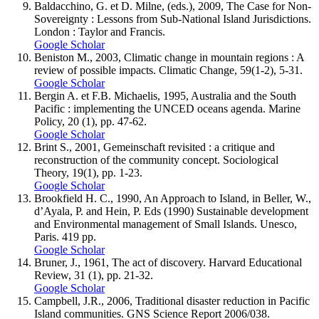
Baldacchino, G. et D. Milne, (eds.), 2009, The Case for Non-
Sovereignty : Lessons from Sub-National Island Jurisdictions.
London : Taylor and Francis.
Google Scholar
Beniston M., 2003, Climatic change in mountain regions : A
review of possible impacts. Climatic Change, 59(1-2), 5-31.
Google Scholar
Bergin A. et F.B. Michaelis, 1995, Australia and the South
Pacific : implementing the UNCED oceans agenda. Marine
Policy, 20 (1), pp. 47-62.
Google Scholar
Brint S., 2001, Gemeinschaft revisited : a critique and
reconstruction of the community concept. Sociological
Theory, 19(1), pp. 1-23.
Google Scholar
Brookfield H. C., 1990, An Approach to Island, in Beller, W.,
d’Ayala, P. and Hein, P. Eds (1990) Sustainable development
and Environmental management of Small Islands. Unesco,
Paris. 419 pp.
Google Scholar
Bruner, J., 1961, The act of discovery. Harvard Educational
Review, 31 (1), pp. 21-32.
Google Scholar
Campbell, J.R., 2006, Traditional disaster reduction in Pacific
Island communities. GNS Science Report 2006/038.