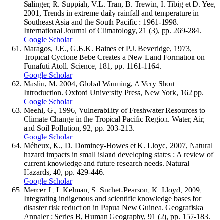
Salinger, R. Suppiah, V.L. Tran, B. Trewin, I. Tibig et D. Yee,
2001, Trends in extreme daily rainfall and temperature in
Southeast Asia and the South Pacific : 1961-1998.
International Journal of Climatology, 21 (3), pp. 269-284.
Google Scholar
Maragos, J.E., G.B.K. Baines et P.J. Beveridge, 1973,
Tropical Cyclone Bebe Creates a New Land Formation on
Funafuti Atoll. Science, 181, pp. 1161-1164.
Google Scholar
Maslin, M. 2004, Global Warming, A Very Short
Introduction. Oxford University Press, New York, 162 pp.
Google Scholar
Meehl, G., 1996, Vulnerability of Freshwater Resources to
Climate Change in the Tropical Pacific Region. Water, Air,
and Soil Pollution, 92, pp. 203-213.
Google Scholar
Méheux, K., D. Dominey-Howes et K. Lloyd, 2007, Natural
hazard impacts in small island developing states : A review of
current knowledge and future research needs. Natural
Hazards, 40, pp. 429-446.
Google Scholar
Mercer J., I. Kelman, S. Suchet-Pearson, K. Lloyd, 2009,
Integrating indigenous and scientific knowledge bases for
disaster risk reduction in Papua New Guinea. Geografiska
Annaler : Series B, Human Geography, 91 (2), pp. 157-183.