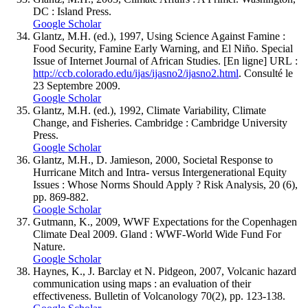
DC : Island Press.
Google Scholar
Glantz, M.H. (ed.), 1997, Using Science Against Famine :
Food Security, Famine Early Warning, and El Niño. Special
Issue of Internet Journal of African Studies. [En ligne] URL :
http://ccb.colorado.edu/ijas/ijasno2/ijasno2.html
. Consulté le
23 Septembre 2009.
Google Scholar
Glantz, M.H. (ed.), 1992, Climate Variability, Climate
Change, and Fisheries. Cambridge : Cambridge University
Press.
Google Scholar
Glantz, M.H., D. Jamieson, 2000, Societal Response to
Hurricane Mitch and Intra- versus Intergenerational Equity
Issues : Whose Norms Should Apply ? Risk Analysis, 20 (6),
pp. 869-882.
Google Scholar
Gutmann, K., 2009, WWF Expectations for the Copenhagen
Climate Deal 2009. Gland : WWF-World Wide Fund For
Nature.
Google Scholar
Haynes, K., J. Barclay et N. Pidgeon, 2007, Volcanic hazard
communication using maps : an evaluation of their
effectiveness. Bulletin of Volcanology 70(2), pp. 123-138.