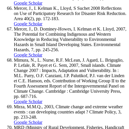
Google Scholar
Mercer, J., I. Kelman K., Lloyd, S Suchet 2008 Reflections
on Use of Participatory Research for Disaster Risk Reduction.
Area 40(2), pp. 172-183.
Google Scholar
Mercer, J., D. Dominey-Howes, I. Kelman et K. Lloyd, 2007,
The Potential for Combining Indigenous and Western
Knowledge in Reducing Vulnerability to Environmental
Hazards in Small Island Developing States. Environmental
Hazards, 7, pp. 245-256.
Google Scholar
Mimura, N., L. Nurse, R.F. McLean, J. Agard, L. Briguglio,
P. Lefale, R. Payet et G. Sem, 2007, Small islands. Climate
Change 2007 : Impacts, Adaptation and Vulnerability. In :
M.L. Parry, O.F. Canziani, J.P. Palutikof, P.J. van der Linden
et C.E. Hanson, eds. Contribution of Working Group II to the
Fourth Assessment Report of the Intergovernmental Panel on
Climate Change. Cambridge : Cambridge University Press,
pp. 687-716.
Google Scholar
Mirza, M.M.Q., 2003, Climate change and extreme weather
events : can developing countries adapt ? Climate Policy, 3,
pp. 233-248.
Google Scholar
MRD (Ministry of Rural Development, Fisheries, Handicraft