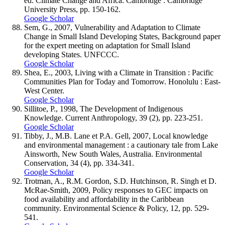
ed. Climate Change and Africa. Cambridge : Cambridge
University Press, pp. 150-162.
Google Scholar
Sem, G., 2007, Vulnerability and Adaptation to Climate
Change in Small Island Developing States, Background paper
for the expert meeting on adaptation for Small Island
developing States. UNFCCC.
Google Scholar
Shea, E., 2003, Living with a Climate in Transition : Pacific
Communities Plan for Today and Tomorrow. Honolulu : East-
West Center.
Google Scholar
Sillitoe, P., 1998, The Development of Indigenous
Knowledge. Current Anthropology, 39 (2), pp. 223-251.
Google Scholar
Tibby, J., M.B. Lane et P.A. Gell, 2007, Local knowledge
and environmental management : a cautionary tale from Lake
Ainsworth, New South Wales, Australia. Environmental
Conservation, 34 (4), pp. 334-341.
Google Scholar
Trotman, A., R.M. Gordon, S.D. Hutchinson, R. Singh et D.
McRae-Smith, 2009, Policy responses to GEC impacts on
food availability and affordability in the Caribbean
community. Environmental Science & Policy, 12, pp. 529-
541.