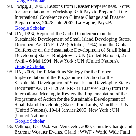
Google Scholar
Twigg, J., 2003, Lessons from Disaster Preparedness. Notes
for presentation to “Workshop 3 : It Pays to Prepare” at the
International Conference on Climate Change and Disaster
Preparedness, 26-28 Juin 2002, La Hague, Pays-Bas.
Google Scholar
UN, 1994, Report of the Global Conference on the
Sustainable Development of Small Island Developing States.
Document A/CONF.167/9 (October, 1994) from the Global
Conference on the Sustainable Development of Small Island
Developing States. Bridgetown : UN (United Nations), 25
Avril – 6 Mai 1994. New York : UN (United Nations).
Google Scholar
UN, 2005, Draft Mauritius Strategy for the further
Implementation of the Programme of Action for the
Sustainable Development of Small Island Developing States.
Document A/CONF.207/CRP.7 (13 Janvier 2005) from the
International Meeting to Review the Implementation of the
Programme of Action for the Sustainable Development of
Small Island Developing States. Port Louis, Mauritius : UN
(United Nations), 10-14 Janvier 2005. New York : UN
(United Nations).
Google Scholar
Vellinga, P. et W.J. van Verseveld, 2000, Climate Change and
Extreme Weather Events. Gland : WWF - World Wide Fund