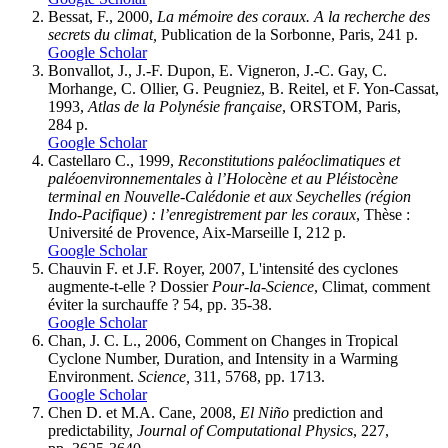
Bessat, F., 2000,
La mémoire des coraux. A la recherche des
secrets du climat,
Publication de la Sorbonne, Paris, 241 p.
Google Scholar
Bonvallot, J., J.-F. Dupon, E. Vigneron, J.-C. Gay, C.
Morhange, C. Ollier, G. Peugniez, B. Reitel, et F. Yon-Cassat,
1993,
Atlas de la Polynésie française
, ORSTOM, Paris,
284 p.
Google Scholar
Castellaro C., 1999,
Reconstitutions paléoclimatiques et
paléoenvironnementales à l’Holocène et au Pléistocène
terminal en Nouvelle-Calédonie et aux Seychelles (région
Indo-Pacifique)
: l’enregistrement par les coraux
, Thèse :
Université de Provence, Aix-Marseille I, 212 p.
Google Scholar
Chauvin F. et J.F. Royer, 2007, L'intensité des cyclones
augmente-t-elle ? Dossier
Pour-la-Science
, Climat, comment
éviter la surchauffe ? 54, pp. 35-38.
Google Scholar
Chan, J. C. L., 2006, Comment on Changes in Tropical
Cyclone Number, Duration, and Intensity in a Warming
Environment.
Science,
311, 5768, pp. 1713.
Google Scholar
Chen D. et M.A. Cane, 2008,
El Niño
prediction and
predictability,
Journal of Computational Physics
, 227,