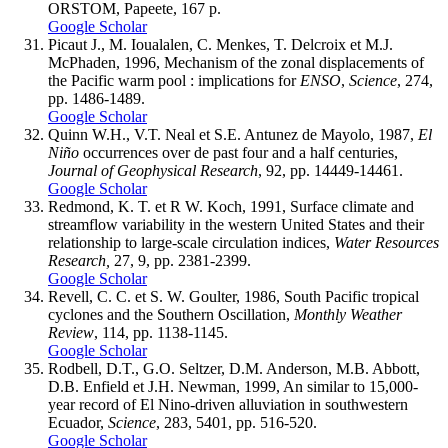
ORSTOM, Papeete, 167 p.
Google Scholar
Picaut J., M. Ioualalen, C. Menkes, T. Delcroix et M.J.
McPhaden, 1996, Mechanism of the zonal displacements of
the Pacific warm pool : implications for
ENSO
,
Science
, 274,
pp. 1486-1489.
Google Scholar
Quinn W.H., V.T. Neal et S.E. Antunez de Mayolo, 1987,
El
Niño
occurrences over de past four and a half centuries,
Journal of Geophysical Research
, 92, pp. 14449-14461.
Google Scholar
Redmond, K. T. et R W. Koch, 1991, Surface climate and
streamflow variability in the western United States and their
relationship to large-scale circulation indices,
Water Resources
Research,
27, 9, pp. 2381-2399.
Google Scholar
Revell, C. C. et S. W. Goulter, 1986, South Pacific tropical
cyclones and the Southern Oscillation,
Monthly Weather
Review
, 114, pp. 1138-1145.
Google Scholar
Rodbell, D.T., G.O. Seltzer, D.M. Anderson, M.B. Abbott,
D.B. Enfield et J.H. Newman, 1999, An similar to 15,000-
year record of El Nino-driven alluviation in southwestern
Ecuador,
Science
, 283, 5401, pp. 516-520.
Google Scholar