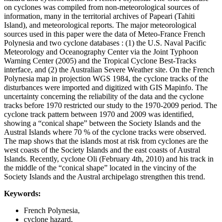
on cyclones was compiled from non-meteorological sources of
information, many in the territorial archives of Papeari (Tahiti
Island), and meteorological reports. The major meteorological
sources used in this paper were the data of Meteo-France French
Polynesia and two cyclone databases : (1) the U.S. Naval Pacific
Meteorology and Oceanography Center via the Joint Typhoon
Warning Center (2005) and the Tropical Cyclone Best-Tracks
interface, and (2) the Australian Severe Weather site. On the French
Polynesia map in projection WGS 1984, the cyclone tracks of the
disturbances were imported and digitized with GIS Mapinfo. The
uncertainty concerning the reliability of the data and the cyclone
tracks before 1970 restricted our study to the 1970-2009 period. The
cyclone track pattern between 1970 and 2009 was identified,
showing a “conical shape” between the Society Islands and the
Austral Islands where 70 % of the cyclone tracks were observed.
The map shows that the islands most at risk from cyclones are the
west coasts of the Society Islands and the east coasts of Austral
Islands. Recently, cyclone Oli (February 4th, 2010) and his track in
the middle of the “conical shape” located in the vinciny of the
Society Islands and the Austral archipelago strengthen this trend.
Keywords:
French Polynesia,
cyclone hazard,