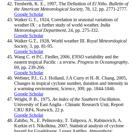
Trenberth, K. E., 1997, The Definition of
El Niño
.
Bulletin of
the American Meteorological Society,
78, 12, pp. 2771-2777.
Google Scholar
Walker G.T., 1924, Correlation in seasonal variations of
weather IX : a further study of world weather,
India
Meteorological Department
, 24, pp. 275-332.
Google Scholar
Walker G.T., 1928, World weather III.
Royal Meteorological
Society,
3, pp. 81-95.
Google Scholar
Wang C. et P.C. Fiedler, 2006,
ENSO
variability and the
eastern tropical Pacific : a review,
Progress in Oceanography
,
69, pp. 239-266.
Google Scholar
Webster, P.J., G.J. Holland, J.A Curry et H.-R. Chang, 2005,
Changes in tropical cyclone number, duration and intensity in
a warming environment,
Science,
309, pp. 1844-1846.
Google Scholar
Wright, P. B., 1975,
An index of the Southern Oscillation
.
University of East Anglia - Climatic Research Unit, Report
CRU RP4, Norwich, 22 p.
Google Scholar
Zahibo, N., E. Pelinovsky, T. Talipova, A. Rabinovich, A.
Kurkin et I. Nikolkina, 2007, Statistical analysis of cyclone
hazard for Guadeloupe, Lesser Antilles,
Atmospheric