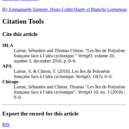
By Emmanuelle Santoire, Hugo Collin Hardy et Blanche Lormeteau
Citation Tools
Cite this article
MLA
Larrue, Sébastien and Thomas Chiron. "Les îles de Polynésie
française face à l’aléa cyclonique."
VertigO
, volume 10,
number 3, december 2010, p. 0–0.
APA
Larrue, S. & Chiron, T. (2010). Les îles de Polynésie
française face à l’aléa cyclonique.
VertigO
,
10
(3), 0–0.
Chicago
Larrue, Sébastien and Chiron, Thomas "Les îles de Polynésie
française face à l’aléa cyclonique".
VertigO
10, no. 3 (2010) :
0–0.
Export the record for this article
RIS