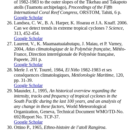
of 1982-1983 to the outer slopes of the Tikehau and Takapoto
atolls (Tuamotu archipelago),
Proceedings of the Fifth
International Coral Reef Congress
, ORSTOM, Tahiti, 6 p.
Google Scholar
Landsea, C. W., B. A. Harper, K. Hoarau et J.A. Knaff. 2006.
Can we detect trends in extreme tropical cyclones ?
Science
,
313, 452-454.
Google Scholar
Laurent, V., K. Maamaatuaiahutapu, J. Maiau, et P. Varney,
2004,
Atlas climatologique de la Polynésie française
, Météo-
France, Direction interrégionale de Polynésie française,
Papeete, 201 p.
Google Scholar
Merle J. et Y. Tourré, 1984,
El Niño
1982-1983 et ses
conséquences climatologiques,
Metéorologie Maritime
, 120,
pp. 31-39.
Google Scholar
Maunder, J., 1995,
An historical overview regarding the
intensity, tracks and frequency of tropical cyclones in the
South Pacific during the last 100 years, and an analysis of
any change in these factors
, World Meteorological
Organization, Geneva, Technical Document WMO/TD-No.
692/Report No. TCP-37.
Google Scholar
Ottino P., 1965,
Ethno-histoire de l’atoll Rangiroa
.