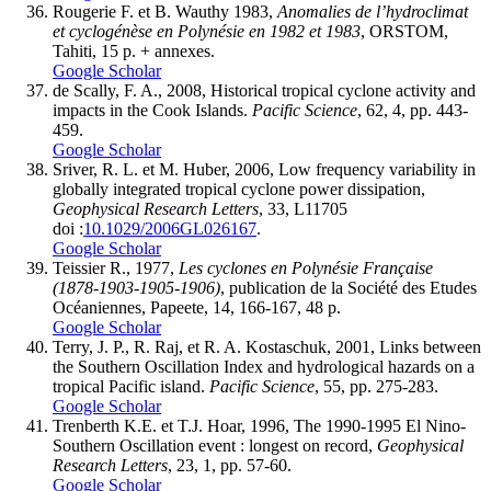
Rougerie F. et B. Wauthy 1983,
Anomalies de l’hydroclimat
et cyclogénèse en Polynésie en 1982 et 1983
, ORSTOM,
Tahiti, 15 p. + annexes.
Google Scholar
de Scally, F. A., 2008, Historical tropical cyclone activity and
impacts in the Cook Islands.
Pacific Science
, 62, 4, pp. 443-
459.
Google Scholar
Sriver, R. L. et M. Huber, 2006, Low frequency variability in
globally integrated tropical cyclone power dissipation,
Geophysical Research Letters
, 33, L11705
doi :
10.1029/2006GL026167
.
Google Scholar
Teissier R., 1977,
Les cyclones en Polynésie Française
(1878-1903-1905-1906)
, publication de la Société des Etudes
Océaniennes, Papeete, 14, 166-167, 48 p.
Google Scholar
Terry, J. P., R. Raj, et R. A. Kostaschuk, 2001, Links between
the Southern Oscillation Index and hydrological hazards on a
tropical Pacific island.
Pacific Science
, 55, pp. 275-283.
Google Scholar
Trenberth K.E. et T.J. Hoar, 1996, The 1990-1995 El Nino-
Southern Oscillation event : longest on record,
Geophysical
Research Letters
, 23, 1, pp. 57-60.
Google Scholar