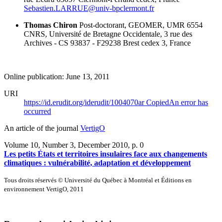
Sebastien.LARRUE@univ-bpclermont.fr
Thomas Chiron
Post-doctorant, GEOMER, UMR 6554
CNRS, Université de Bretagne Occidentale, 3 rue des
Archives - CS 93837 - F29238 Brest cedex 3, France
Online publication: June 13, 2011
URI
https://id.erudit.org/iderudit/1004070ar
Copied
An error has
occurred
An article of the journal
VertigO
Volume 10, Number 3, December 2010
, p. 0
Les petits États et territoires insulaires face aux changements
climatiques : vulnérabilité, adaptation et développement
Tous droits réservés © Université du Québec à Montréal et Éditions en
environnement VertigO, 2011