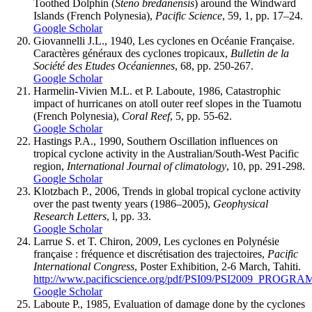
Toothed Dolphin (
Steno bredanensis
) around the Windward
Islands (French Polynesia),
Pacific Science
, 59, 1, pp. 17–24.
Google Scholar
Giovannelli J.L., 1940, Les cyclones en Océanie Française.
Caractères généraux des cyclones tropicaux,
Bulletin de la
Société des Etudes Océaniennes
, 68, pp. 250-267.
Google Scholar
Harmelin-Vivien M.L. et P. Laboute, 1986, Catastrophic
impact of hurricanes on atoll outer reef slopes in the Tuamotu
(French Polynesia),
Coral Reef
, 5, pp. 55-62.
Google Scholar
Hastings P.A., 1990, Southern Oscillation influences on
tropical cyclone activity in the Australian/South-West Pacific
region,
International Journal of climatology
, 10, pp. 291-298.
Google Scholar
Klotzbach P., 2006, Trends in global tropical cyclone activity
over the past twenty years (1986–2005),
Geophysical
Research Letters
, l, pp. 33.
Google Scholar
Larrue S. et T. Chiron, 2009, Les cyclones en Polynésie
française : fréquence et discrétisation des trajectoires,
Pacific
International Congress
, Poster Exhibition, 2-6 March, Tahiti.
http://www.pacificscience.org/pdf/PSI09/PSI2009_PROGRAM
Google Scholar
Laboute P., 1985, Evaluation of damage done by the cyclones