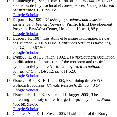
Doumenge F., 1999, L’oscillation australe
El Niño
(
ENSO
) :
anomalies de l’hydroclimat et conséquences,
Biologia Marina
Mediterranea
, 6, 1, pp. 1-51.
Google Scholar
Dupon J. F., 1985,
Disaster preparedness and disaster
experience in French Polynesia
, Pacific Island Development
Program, East-West Center, Honolulu, Hawaii, 86 p.
Google Scholar
Dupon J.F., 1987, Les atolls et le risque cyclonique. Le cas
des Tuamotu ». ORSTOM,
Cahier des Sciences Humaines
,
23, 3-4, pp. 567-599.
Google Scholar
Evans, J. L. et R. J. Allan, 1992,
El Niño
/Southern Oscillation
modification to the structure of the monsoon and tropical
cyclone activity in the Australian region,
International
Journal of Climatoly
, 12, pp. 611-623.
Google Scholar
Elsner, J. B. et K.-B. Liu, 2003, Examining the
ENSO
-
typhoon hypothesis,
Climate Research
, 25, pp. 43-54.
Google Scholar
Elsner J. B., J. P. Kossin, et T. H. Jagger, 2008, The
increasing intensity of the strongest tropical cyclones.
Nature
,
455, pp. 92-95.
Google Scholar
Gannier, A. et K. L. West, 2005, Distribution of the Rough-