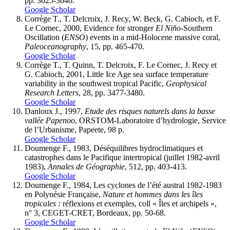
pp. 3625-3640.
Google Scholar
Corrège T., T. Delcroix, J. Recy, W. Beck, G. Cabioch, et F.
Le Cornec, 2000, Evidence for stronger
El Niño
-Southern
Oscillation (
ENSO
) events in a mid-Holocene massive coral,
Paleoceanography
, 15, pp. 465-470.
Google Scholar
Corrège T., T. Quinn, T. Delcroix, F. Le Cornec, J. Recy et
G. Cabioch, 2001, Little Ice Age sea surface temperature
variability in the southwest tropical Pacific,
Geophysical
Research Letters
, 28, pp. 3477-3480.
Google Scholar
Danloux J., 1997,
Etude des risques naturels dans la basse
vallée Papenoo
, ORSTOM-Laboratoire d’hydrologie, Service
de l’Urbanisme, Papeete, 98 p.
Google Scholar
Doumenge F., 1983, Déséquilibres hydroclimatiques et
catastrophes dans le Pacifique intertropical (juillet 1982-avril
1983),
Annales de Géographie
, 512, pp. 403-413.
Google Scholar
Doumenge F., 1984, Les cyclones de l’été austral 1982-1983
en Polynésie Française,
Nature et hommes dans les îles
tropicales
:
réflexions et exemples, coll « Îles et archipels »,
n° 3, CEGET-CRET, Bordeaux, pp. 50-68.
Google Scholar