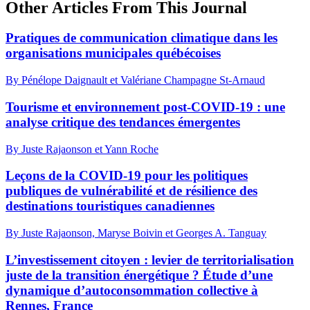
Other Articles From This Journal
Pratiques de communication climatique dans les
organisations municipales québécoises
By Pénélope Daignault et Valériane Champagne St-Arnaud
Tourisme et environnement post-COVID-19 : une
analyse critique des tendances émergentes
By Juste Rajaonson et Yann Roche
Leçons de la COVID-19 pour les politiques
publiques de vulnérabilité et de résilience des
destinations touristiques canadiennes
By Juste Rajaonson, Maryse Boivin et Georges A. Tanguay
L’investissement citoyen : levier de territorialisation
juste de la transition énergétique ? Étude d’une
dynamique d’autoconsommation collective à
Rennes, France