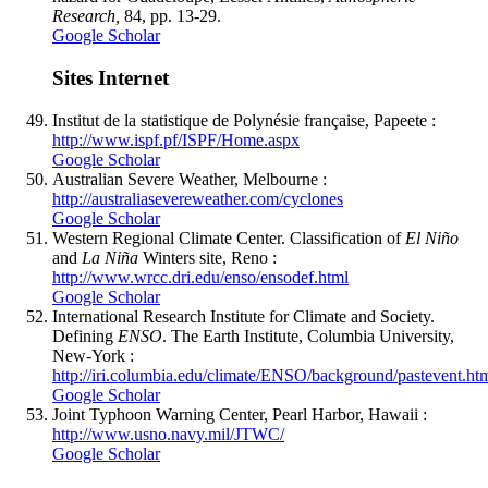
Research,
84, pp. 13-29.
Google Scholar
Sites Internet
Institut de la statistique de Polynésie française, Papeete :
http://www.ispf.pf/ISPF/Home.aspx
Google Scholar
Australian Severe Weather, Melbourne :
http://australiasevereweather.com/cyclones
Google Scholar
Western Regional Climate Center. Classification of
El Niño
and
La Niña
Winters site, Reno :
http://www.wrcc.dri.edu/enso/ensodef.html
Google Scholar
International Research Institute for Climate and Society.
Defining
ENSO
. The Earth Institute, Columbia University,
New-York :
http://iri.columbia.edu/climate/ENSO/background/pastevent.ht
Google Scholar
Joint Typhoon Warning Center, Pearl Harbor, Hawaii :
http://www.usno.navy.mil/JTWC/
Google Scholar