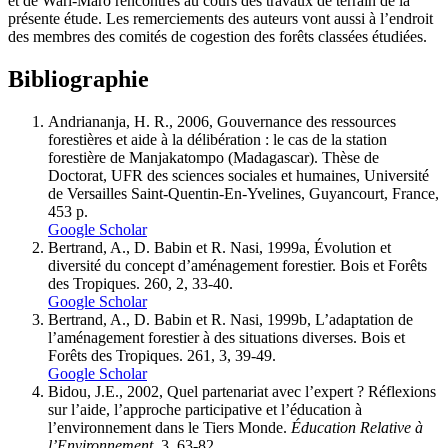
et de Wari-Maro rencontrés au cours des travaux de terrain de la
présente étude. Les remerciements des auteurs vont aussi à l’endroit
des membres des comités de cogestion des forêts classées étudiées.
Bibliographie
Andriananja, H. R., 2006, Gouvernance des ressources
forestières et aide à la délibération : le cas de la station
forestière de Manjakatompo (Madagascar). Thèse de
Doctorat, UFR des sciences sociales et humaines, Université
de Versailles Saint-Quentin-En-Yvelines, Guyancourt, France,
453 p.
Google Scholar
Bertrand, A., D. Babin et R. Nasi, 1999a, Évolution et
diversité du concept d’aménagement forestier. Bois et Forêts
des Tropiques. 260, 2, 33-40.
Google Scholar
Bertrand, A., D. Babin et R. Nasi, 1999b, L’adaptation de
l’aménagement forestier à des situations diverses. Bois et
Forêts des Tropiques. 261, 3, 39-49.
Google Scholar
Bidou, J.E., 2002, Quel partenariat avec l’expert ? Réflexions
sur l’aide, l’approche participative et l’éducation à
l’environnement dans le Tiers Monde.
Éducation Relative à
l’Environnement
, 3, 63-82.