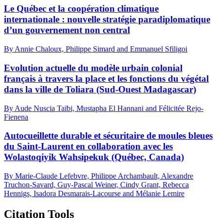
Le Québec et la coopération climatique
internationale : nouvelle stratégie paradiplomatique
d’un gouvernement non central
By Annie Chaloux, Philippe Simard and Emmanuel Sfiligoi
Evolution actuelle du modèle urbain colonial
français à travers la place et les fonctions du végétal
dans la ville de Toliara (Sud-Ouest Madagascar)
By Aude Nuscia Taïbi, Mustapha El Hannani and Félicitée Rejo-
Fienena
Autocueillette durable et sécuritaire de moules bleues
du Saint-Laurent en collaboration avec les
Wolastoqiyik Wahsipekuk (Québec, Canada)
By Marie-Claude Lefebvre, Philippe Archambault, Alexandre
Truchon-Savard, Guy-Pascal Weiner, Cindy Grant, Rebecca
Hennigs, Isadora Desmarais-Lacourse and Mélanie Lemire
Citation Tools