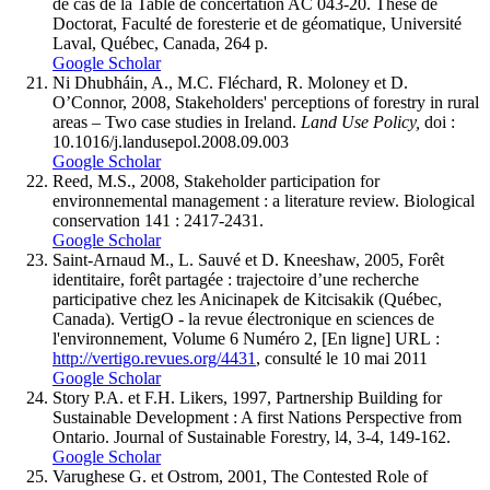
de cas de la Table de concertation AC 043-20. Thèse de
Doctorat, Faculté de foresterie et de géomatique, Université
Laval, Québec, Canada, 264 p.
Google Scholar
Ni Dhubháin, A., M.C. Fléchard, R. Moloney et D.
O’Connor, 2008, Stakeholders' perceptions of forestry in rural
areas – Two case studies in Ireland.
Land Use Policy,
doi :
10.1016/j.landusepol.2008.09.003
Google Scholar
Reed, M.S., 2008, Stakeholder participation for
environnemental management : a literature review. Biological
conservation 141 : 2417-2431.
Google Scholar
Saint-Arnaud M., L. Sauvé et D. Kneeshaw, 2005, Forêt
identitaire, forêt partagée : trajectoire d’une recherche
participative chez les Anicinapek de Kitcisakik (Québec,
Canada). VertigO - la revue électronique en sciences de
l'environnement, Volume 6 Numéro 2, [En ligne] URL :
http://vertigo.revues.org/4431
, consulté le 10 mai 2011
Google Scholar
Story P.A. et F.H. Likers, 1997, Partnership Building for
Sustainable Development : A first Nations Perspective from
Ontario. Journal of Sustainable Forestry, l4, 3-4, 149-162.
Google Scholar
Varughese G. et Ostrom, 2001, The Contested Role of