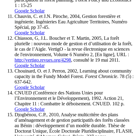
1 : 15-25
Google Scholar
Chauvin, C. et J.N. Piroche, 2004, Gestion forestière et
ingénierie. Ingénieries Eau Agriculture Territoires, Numéro
Spécial, pp 37-45.
Google Scholar
Chiasson, G, J.L. Boucher et T. Martin, 2005, La forêt
plurielle : nouveau mode de gestion et d’utilisation de la forêt,
le cas de l’Aigle. VertigO - la revue électronique en sciences
de l'environnement, Volume 6 Numéro 2, [En ligne], URL :
http://vertigo.revues.org/4298
, consulté le 19 mai 2011.
Google Scholar
Chouinard, O. et J. Perron, 2002, Learning about community
capacity in the Fundy Model Forest.
Forest Chronicle
. 78 (5) :
637-642.
Google Scholar
CNUED (Conférence des Nations Unies pour
l’Environnement et le Développement), 1992. Action 21,
Chapitre 11 : Combattre le déboisement. CNUED. 102 p.
Google Scholar
Djogbénou, C.P., 2010, Analyse multicritère des plans
d’aménagement et de gestion participatifs des forêts classées
au Bénin : développement d’un modèle durable. Thèse de
Doctorat Unique, École Doctorale Pluridisciplinaire, FLASH,