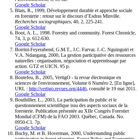
Google Scholar
Blais, R., 1999, Développement durable et approche sociale
en foresterie : retour sur le discours d’Esdras Minville.
Recherches sociographiques
, 40, 2, 225-241.
Google Scholar
Boot, A. L., 1998. Forestry and community. Forest Chronicle,
74, 3, p. 612-630.
Google Scholar
Borrini-Feyerabend, G.M.T., J.C. Farvar, J.-C. Nguinguiri et
V.A. Ndangang, 2000, La gestion participative des ressources
naturelles : organisation, négociation et apprentissage par
action. GTZ et UICN. 95 p.
Google Scholar
Boutefeu, B., 2005, VertigO - la revue électronique en
sciences de l'environnement, Volume 6 Numéro 2, [En ligne],
URL :
http://vertigo.revues.org/4446
, consulté le 19 mai 2011.
Google Scholar
Bouthillier, L., 2003, La participation du public et le
questionnement scientifique issu des aspects sociaux de la
foresterie. Publication présentée au XIIe Congrès Forestier
Mondial (CFM) de la FAO 2003. Québec, Canada. No.
0950-C1. 7p.
Google Scholar
Buchy, M. et B. Hoverman, 2000, Understanding public
participation in forest planning. Forest Policy and Economics