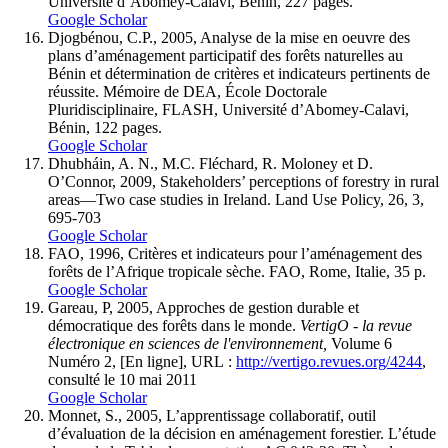
Université d’Abomey-Calavi, Bénin, 227 pages.
Google Scholar
Djogbénou, C.P., 2005, Analyse de la mise en oeuvre des
plans d’aménagement participatif des forêts naturelles au
Bénin et détermination de critères et indicateurs pertinents de
réussite. Mémoire de DEA, École Doctorale
Pluridisciplinaire, FLASH, Université d’Abomey-Calavi,
Bénin, 122 pages.
Google Scholar
Dhubháin, A. N., M.C. Fléchard, R. Moloney et D.
O’Connor, 2009, Stakeholders’ perceptions of forestry in rural
areas—Two case studies in Ireland. Land Use Policy, 26, 3,
695-703
Google Scholar
FAO, 1996, Critères et indicateurs pour l’aménagement des
forêts de l’Afrique tropicale sèche. FAO, Rome, Italie, 35 p.
Google Scholar
Gareau, P, 2005, Approches de gestion durable et
démocratique des forêts dans le monde.
VertigO - la revue
électronique en sciences de l'environnement,
Volume 6
Numéro 2, [En ligne], URL :
http://vertigo.revues.org/4244
,
consulté le 10 mai 2011
Google Scholar
Monnet, S., 2005, L’apprentissage collaboratif, outil
d’évaluation de la décision en aménagement forestier. L’étude