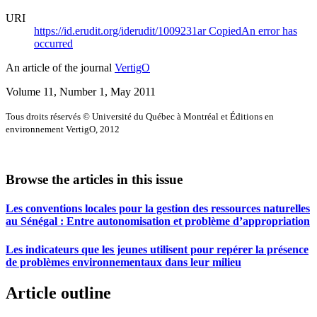
URI
https://id.erudit.org/iderudit/1009231ar
Copied
An error has
occurred
An article of the journal
VertigO
Volume 11, Number 1, May 2011
Tous droits réservés © Université du Québec à Montréal et Éditions en
environnement VertigO, 2012
Browse the articles in this issue
Les conventions locales pour la gestion des ressources naturelles
au Sénégal : Entre autonomisation et problème d’appropriation
Les indicateurs que les jeunes utilisent pour repérer la présence
de problèmes environnementaux dans leur milieu
Article outline