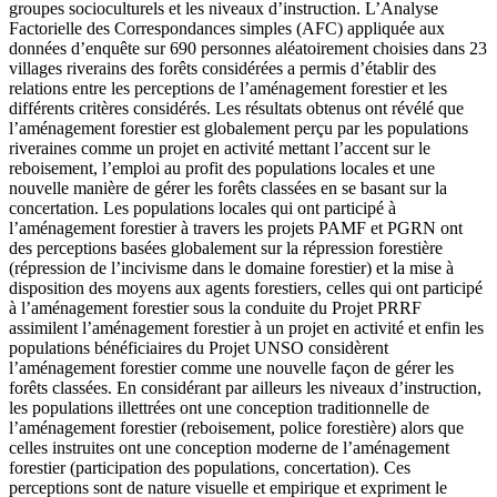
groupes socioculturels et les niveaux d’instruction. L’Analyse
Factorielle des Correspondances simples (AFC) appliquée aux
données d’enquête sur 690 personnes aléatoirement choisies dans 23
villages riverains des forêts considérées a permis d’établir des
relations entre les perceptions de l’aménagement forestier et les
différents critères considérés. Les résultats obtenus ont révélé que
l’aménagement forestier est globalement perçu par les populations
riveraines comme un projet en activité mettant l’accent sur le
reboisement, l’emploi au profit des populations locales et une
nouvelle manière de gérer les forêts classées en se basant sur la
concertation. Les populations locales qui ont participé à
l’aménagement forestier à travers les projets PAMF et PGRN ont
des perceptions basées globalement sur la répression forestière
(répression de l’incivisme dans le domaine forestier) et la mise à
disposition des moyens aux agents forestiers, celles qui ont participé
à l’aménagement forestier sous la conduite du Projet PRRF
assimilent l’aménagement forestier à un projet en activité et enfin les
populations bénéficiaires du Projet UNSO considèrent
l’aménagement forestier comme une nouvelle façon de gérer les
forêts classées. En considérant par ailleurs les niveaux d’instruction,
les populations illettrées ont une conception traditionnelle de
l’aménagement forestier (reboisement, police forestière) alors que
celles instruites ont une conception moderne de l’aménagement
forestier (participation des populations, concertation). Ces
perceptions sont de nature visuelle et empirique et expriment le