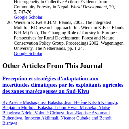
Heterogeneity in Collective Action : Evidence from
Community Forestry in Nepal.
World Development,
29,
5, 747-76.
Google Scholar
Wiersum K.F.et B.H.M. Elands, 2002, The integrated
Multifor. RD research approach. In : Wiersum K.F. et Elands
B.H.M (Eds), The Changing Role of forestry in Europe :
Perspectives for Rural Development. Forest and Nature
Conservation Policy Group. Proceedings 2002. Wageningen
University, The Netherlands, pp. 1-24.
Google Scholar
Other Articles From This Journal
Perception et stratégies d’adaptation aux
incertitudes climatiques par les exploitants agricoles
des zones marécageuses au Sud-Kivu
By Arsène Mushagalusa Balasha, Jean-Hélène Kitsali Katungo,
Benjamin Murhula Balasha, Lebon Hwali Masheka, Aloïse
Bitagirwa Ndele, Volonté Cirhuza, Jean-Baptiste Assumani
Buhendwa, Innocent Akilimali, Nicanor Cubaka and Benoît
Bismwa