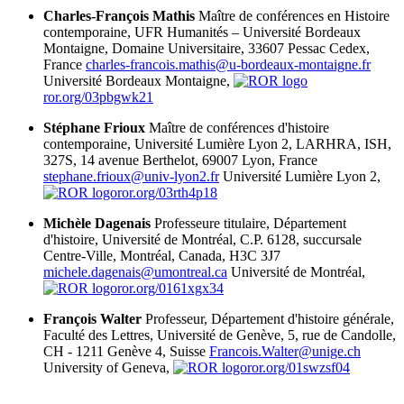
Charles-François Mathis
Maître de conférences en Histoire
contemporaine, UFR Humanités – Université Bordeaux
Montaigne, Domaine Universitaire, 33607 Pessac Cedex,
France
charles-francois.mathis@u-bordeaux-montaigne.fr
Université Bordeaux Montaigne,
ror.org/03pbgwk21
Stéphane Frioux
Maître de conférences d'histoire
contemporaine, Université Lumière Lyon 2, LARHRA, ISH,
327S, 14 avenue Berthelot, 69007 Lyon, France
stephane.frioux@univ-lyon2.fr
Université Lumière Lyon 2,
ror.org/03rth4p18
Michèle Dagenais
Professeure titulaire, Département
d'histoire, Université de Montréal, C.P. 6128, succursale
Centre-Ville, Montréal, Canada, H3C 3J7
michele.dagenais@umontreal.ca
Université de Montréal,
ror.org/0161xgx34
François Walter
Professeur, Département d'histoire générale,
Faculté des Lettres, Université de Genève, 5, rue de Candolle,
CH - 1211 Genève 4, Suisse
Francois.Walter@unige.ch
University of Geneva,
ror.org/01swzsf04