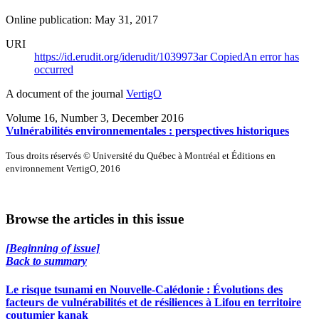
Online publication: May 31, 2017
URI
https://id.erudit.org/iderudit/1039973ar
Copied
An error has
occurred
A document of the journal
VertigO
Volume 16, Number 3, December 2016
Vulnérabilités environnementales : perspectives historiques
Tous droits réservés © Université du Québec à Montréal et Éditions en
environnement VertigO, 2016
Browse the articles in this issue
[Beginning of issue]
Back to summary
Le risque tsunami en Nouvelle-Calédonie : Évolutions des
facteurs de vulnérabilités et de résiliences à Lifou en territoire
coutumier kanak