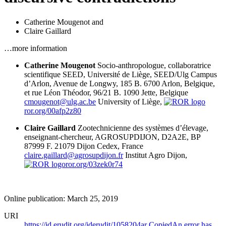
Catherine Mougenot
and
Claire Gaillard
…more information
Catherine Mougenot
Socio-anthropologue, collaboratrice
scientifique SEED, Université de Liège, SEED/Ulg Campus
d’Arlon, Avenue de Longwy, 185 B. 6700 Arlon, Belgique,
et rue Léon Théodor, 96/21 B. 1090 Jette, Belgique
cmougenot@ulg.ac.be
University of Liège,
ror.org/00afp2z80
Claire Gaillard
Zootechnicienne des systèmes d’élevage,
enseignant-chercheur, AGROSUPDIJON, D2A2E, BP
87999 F. 21079 Dijon Cedex, France
claire.gaillard@agrosupdijon.fr
Institut Agro Dijon,
ror.org/03zek0r74
Online publication: March 25, 2019
URI
https://id.erudit.org/iderudit/1058204ar
Copied
An error has