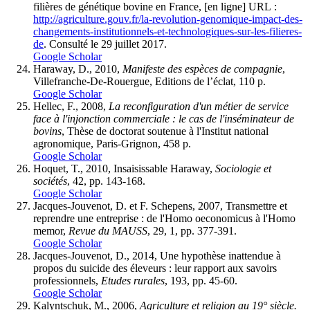
filières de génétique bovine en France, [en ligne] URL :
http://agriculture.gouv.fr/la-revolution-genomique-impact-des-
changements-institutionnels-et-technologiques-sur-les-filieres-
de
. Consulté le 29 juillet 2017.
Google Scholar
Haraway, D., 2010,
Manifeste des espèces de compagnie
,
Villefranche-De-Rouergue, Editions de l’éclat, 110 p.
Google Scholar
Hellec, F., 2008,
La reconfiguration d'un métier de service
face à l'injonction commerciale : le cas de l'inséminateur de
bovins
, Thèse de doctorat soutenue à l'Institut national
agronomique, Paris-Grignon, 458 p.
Google Scholar
Hoquet, T., 2010, Insaisissable Haraway,
Sociologie et
sociétés
, 42, pp. 143-168.
Google Scholar
Jacques-Jouvenot, D. et F. Schepens, 2007, Transmettre et
reprendre une entreprise : de l'Homo oeconomicus à l'Homo
memor,
Revue du MAUSS
, 29, 1, pp. 377-391.
Google Scholar
Jacques-Jouvenot, D., 2014, Une hypothèse inattendue à
propos du suicide des éleveurs : leur rapport aux savoirs
professionnels,
Etudes rurales
, 193, pp. 45-60.
Google Scholar
Kalyntschuk, M., 2006,
Agriculture et religion au 19° siècle.