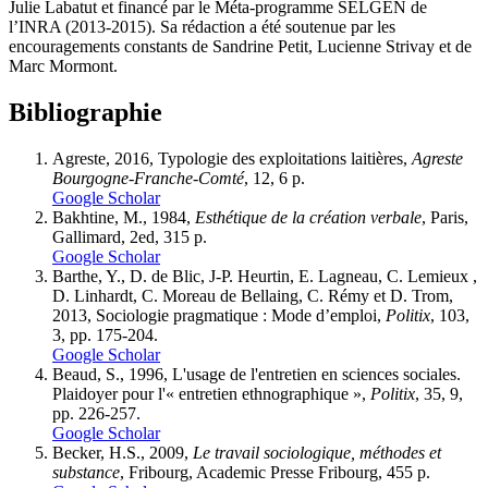
Julie Labatut et financé par le Méta-programme SELGEN de
l’INRA (2013-2015). Sa rédaction a été soutenue par les
encouragements constants de Sandrine Petit, Lucienne Strivay et de
Marc Mormont.
Bibliographie
Agreste, 2016, Typologie des exploitations laitières,
Agreste
Bourgogne-Franche-Comté
, 12, 6 p.
Google Scholar
Bakhtine, M., 1984,
Esthétique de la création verbale
, Paris,
Gallimard, 2ed, 315 p.
Google Scholar
Barthe, Y., D. de Blic, J-P. Heurtin, E. Lagneau, C. Lemieux ,
D. Linhardt, C. Moreau de Bellaing, C. Rémy et D. Trom,
2013, Sociologie pragmatique : Mode d’emploi,
Politix
, 103,
3, pp. 175-204.
Google Scholar
Beaud, S., 1996, L'usage de l'entretien en sciences sociales.
Plaidoyer pour l'« entretien ethnographique »,
Politix
, 35, 9,
pp. 226-257.
Google Scholar
Becker, H.S., 2009,
Le travail sociologique, méthodes et
substance
, Fribourg, Academic Presse Fribourg, 455 p.