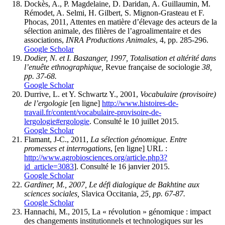
Dockès, A., P. Magdelaine, D. Daridan, A. Guillaumin, M.
Rémodet, A. Selmi, H. Gilbert, S. Mignon-Grasteau et F.
Phocas, 2011, Attentes en matière d’élevage des acteurs de la
sélection animale, des filières de l’agroalimentaire et des
associations,
INRA Productions Animales
, 4, pp. 285-296.
Google Scholar
Dodier, N. et I. Baszanger, 1997, Totalisation et altérité dans
l’enuête ethnographique,
Revue française de sociologie
38,
pp. 37-68.
Google Scholar
Durrive, L. et Y. Schwartz Y., 2001,
Vocabulaire (provisoire)
de l’ergologie
[en ligne]
http://www.histoires-de-
travail.fr/content/vocabulaire-provisoire-de-
lergologie#ergologie
. Consulté le 10 juillet 2015.
Google Scholar
Flamant, J-C., 2011,
La sélection génomique. Entre
promesses et interrogations
, [en ligne] URL :
http://www.agrobiosciences.org/article.php3?
id_article=3083
]. Consulté le 16 janvier 2015.
Google Scholar
Gardiner, M., 2007, Le défi dialogique de Bakhtine aux
sciences sociales,
Slavica Occitania
, 25, pp. 67-87.
Google Scholar
Hannachi, M., 2015, La « révolution » génomique : impact
des changements institutionnels et technologiques sur les