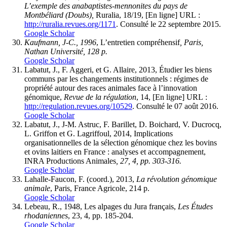
L’exemple des anabaptistes-mennonites du pays de
Montbéliard (Doubs),
Ruralia, 18/19, [En ligne] URL :
http://ruralia.revues.org/1171
. Consulté le 22 septembre 2015.
Google Scholar
Kaufmann, J-C., 1996
, L’entretien compréhensif
, Paris,
Nathan Université, 128 p.
Google Scholar
Labatut, J., F. Aggeri, et G. Allaire, 2013, Étudier les biens
communs par les changements institutionnels : régimes de
propriété autour des races animales face à l’innovation
génomique,
Revue de la régulation
, 14, [En ligne] URL :
http://regulation.revues.org/10529
. Consulté le 07 août 2016.
Google Scholar
Labatut, J., J-M. Astruc, F. Barillet, D. Boichard, V. Ducrocq,
L. Griffon et G. Lagriffoul, 2014, Implications
organisationnelles de la sélection génomique chez les bovins
et ovins laitiers en France : analyses et accompagnement,
INRA Productions Animales
, 27, 4, pp. 303-316.
Google Scholar
Lahalle-Faucon, F. (coord.), 2013,
La révolution génomique
animale
, Paris, France Agricole, 214 p.
Google Scholar
Lebeau, R., 1948, Les alpages du Jura français,
Les Études
rhodaniennes
, 23, 4, pp. 185-204.
Google Scholar