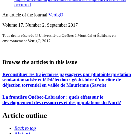
occurred
An article of the journal
VertigO
Volume 17, Number 2, September 2017
Tous droits réservés © Université du Québec à Montréal et Éditions en
environnement VertigO, 2017
Browse the articles in this issue
Reconstituer les trajectoires paysagères par photointerprétation
semi-automatisée et télédétection : géohistoire d’un cône de
déjection torrentiel en vallée de Maurienne (Savoie)
La frontière Québec-Labrador : quels effets sur le
développement des ressources et des populations du Nord?
Article outline
Back to top
Abstract