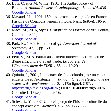
Lutz, C. et G.M. White, 1986, The Anthropology of
Emotions,
Annual Review of Anthropology
, 15, pp. 405-436.
Google Scholar
Mayaud, J.L., 1991, 150 ans d'excellence agricole en France.
Histoire du Concours général agricole, Paris,
Belfont, 195 p.
Google Scholar
Macé, M., 2016,
Styles. Critique de nos formes de vie
, Lonrai,
Gallimard, 355 p.
Google Scholar
Park, R., 1936, Human ecology,
American Journal of
Sociology
, 42, 1, pp. 1-15.
Google Scholar
Petit, S., 2015, Faut-il absolument innover ? A la recherche
d’une agriculture d’avant-garde,
Le courrier de
l’Environnement de l’INRA
, 65, pp. 19-29.
Google Scholar
Quintin, J., 2001, La menace des biotechnologies : un choix
entre la vie et l’existence. »,
VertigO - la revue électronique en
sciences de l'environnement
, 2, 1, [En ligne], URL :
http://vertigo.revues.org/4076
; DOI : 10.4000/vertigo.4076.
Consulté le 17 septembre 2016.
Google Scholar
Schwartz, Y., 2007, Un bref aperçu de l’histoire culturelle du
concept d’activité,
@ctivités,
4, 2, pp. 122- 133.
Google Scholar