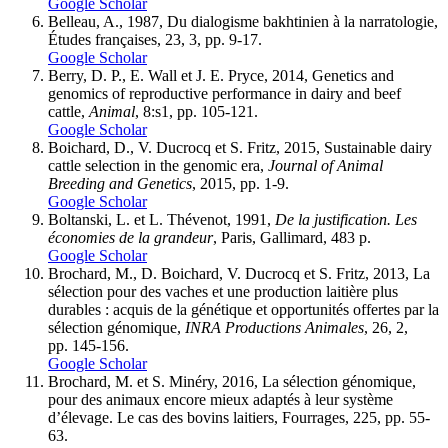
Google Scholar
Belleau, A., 1987, Du dialogisme bakhtinien à la narratologie,
Études françaises, 23, 3, pp. 9-17.
Google Scholar
Berry, D. P., E. Wall et J. E. Pryce, 2014, Genetics and
genomics of reproductive performance in dairy and beef
cattle,
Animal
, 8:s1, pp. 105-121.
Google Scholar
Boichard, D., V. Ducrocq et S. Fritz, 2015, Sustainable dairy
cattle selection in the genomic era,
Journal of Animal
Breeding and Genetics
, 2015, pp. 1-9.
Google Scholar
Boltanski, L. et L. Thévenot, 1991,
De la justification. Les
économies de la grandeur
, Paris, Gallimard, 483 p.
Google Scholar
Brochard, M., D. Boichard, V. Ducrocq et S. Fritz, 2013, La
sélection pour des vaches et une production laitière plus
durables : acquis de la génétique et opportunités offertes par la
sélection génomique,
INRA Productions Animales
, 26, 2,
pp. 145-156.
Google Scholar
Brochard, M. et S. Minéry, 2016, La sélection génomique,
pour des animaux encore mieux adaptés à leur système
d’élevage. Le cas des bovins laitiers, Fourrages, 225, pp. 55-
63.