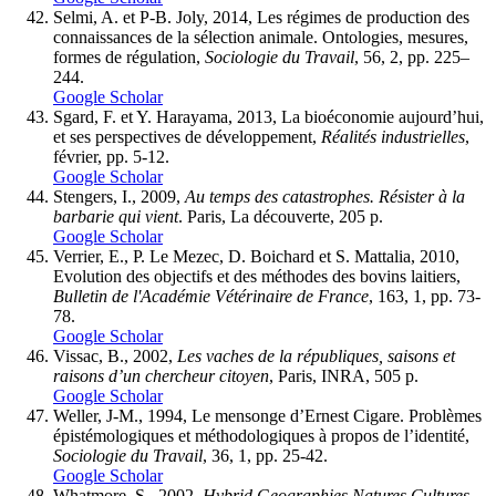
Selmi, A. et P-B. Joly, 2014, Les régimes de production des
connaissances de la sélection animale. Ontologies, mesures,
formes de régulation,
Sociologie du Travail
, 56, 2, pp. 225–
244.
Google Scholar
Sgard, F. et Y. Harayama, 2013, La bioéconomie aujourd’hui,
et ses perspectives de développement,
Réalités industrielles
,
février, pp. 5-12.
Google Scholar
Stengers, I., 2009,
Au temps des catastrophes. Résister à la
barbarie qui vient
. Paris, La découverte, 205 p.
Google Scholar
Verrier, E., P. Le Mezec, D. Boichard et S. Mattalia, 2010,
Evolution des objectifs et des méthodes des bovins laitiers,
Bulletin de l'Académie Vétérinaire de France
, 163, 1, pp. 73-
78.
Google Scholar
Vissac, B., 2002,
Les vaches de la républiques, saisons et
raisons d’un chercheur citoyen
, Paris, INRA, 505 p.
Google Scholar
Weller, J-M., 1994, Le mensonge d’Ernest Cigare. Problèmes
épistémologiques et méthodologiques à propos de l’identité,
Sociologie du Travail
, 36, 1, pp. 25-42.
Google Scholar
Whatmore, S., 2002,
Hybrid Geographies Natures Cultures