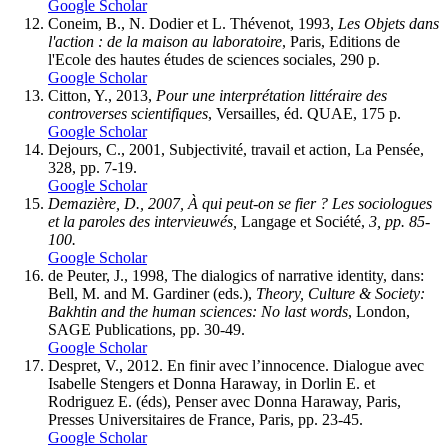
Google Scholar
Coneim, B., N. Dodier et L. Thévenot, 1993,
Les Objets dans
l'action : de la maison au laboratoire
, Paris, Editions de
l'Ecole des hautes études de sciences sociales, 290 p.
Google Scholar
Citton, Y., 2013,
Pour une interprétation littéraire des
controverses scientifiques
, Versailles, éd. QUAE, 175 p.
Google Scholar
Dejours, C., 2001, Subjectivité, travail et action, La Pensée,
328, pp. 7-19.
Google Scholar
Demazière, D., 2007, À qui peut-on se fier ? Les sociologues
et la paroles des intervieuwés,
Langage et Société,
3, pp. 85-
100.
Google Scholar
de Peuter, J., 1998, The dialogics of narrative identity, dans:
Bell, M. and M. Gardiner (eds.),
Theory, Culture & Society:
Bakhtin and the human sciences: No last words
, London,
SAGE Publications, pp. 30-49.
Google Scholar
Despret, V., 2012. En finir avec l’innocence. Dialogue avec
Isabelle Stengers et Donna Haraway, in Dorlin E. et
Rodriguez E. (éds), Penser avec Donna Haraway, Paris,
Presses Universitaires de France, Paris, pp. 23-45.
Google Scholar