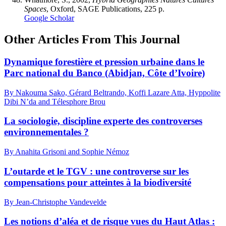
Spaces
, Oxford, SAGE Publications, 225 p.
Google Scholar
Other Articles From This Journal
Dynamique forestière et pression urbaine dans le
Parc national du Banco (Abidjan, Côte d’Ivoire)
By Nakouma Sako, Gérard Beltrando, Koffi Lazare Atta, Hyppolite
Dibi N’da and Télesphore Brou
La sociologie, discipline experte des controverses
environnementales ?
By Anahita Grisoni and Sophie Némoz
L’outarde et le TGV : une controverse sur les
compensations pour atteintes à la biodiversité
By Jean-Christophe Vandevelde
Les notions d’aléa et de risque vues du Haut Atlas :