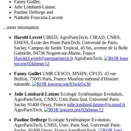
Fanny Guillet
,
Julie Lombard-Latune
,
Pauline Delforge
and
Nathalie Frascaria-Lacoste
…more information
Harold Levrel
CIRED, AgroParisTech, CIRAD, CNRS,
EHESS, École des Ponts ParisTech, Université de Paris-
Saclay, Campus du Jardin Tropical, 45 bis, avenue de la Belle
Gabrielle, 94736 Nogent-sur-Marne, France
Harold.Levrel@agroparistech.fr
AgroParisTech,
ror.org/02kbmgc12
Fanny Guillet
UMR CESCO, MNHN, CP135, 43 rue
Buffon, 75005 Paris, France
Muséum national d'Histoire
naturelle,
ror.org/03wkt5x30
Julie Lombard-Latune
Ecologie Systématique Evolution,
AgroParisTech, CNRS, Univ.Paris Sud, Université Paris-
Saclay 91400 Orsay, France
julie.lombard-latune@u-psud.fr
AgroParisTech,
ror.org/02kbmgc12
Pauline Delforge
Ecologie Systématique Evolution,
AgroParisTech, CNRS, Univ. Paris Sud, Université Paris-
Saclay, 91400 Orsay, France
AgroParisTech,