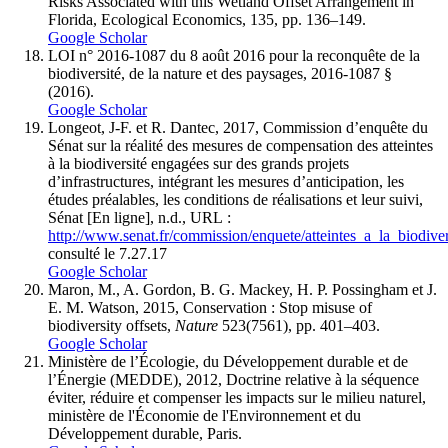
Risks Associated with this Wetland Offset Arrangement in
Florida, Ecological Economics, 135, pp. 136–149.
Google Scholar
LOI n° 2016-1087 du 8 août 2016 pour la reconquête de la
biodiversité, de la nature et des paysages, 2016-1087 §
(2016).
Google Scholar
Longeot, J-F. et R. Dantec, 2017, Commission d’enquête du
Sénat sur la réalité des mesures de compensation des atteintes
à la biodiversité engagées sur des grands projets
d’infrastructures, intégrant les mesures d’anticipation, les
études préalables, les conditions de réalisations et leur suivi,
Sénat [En ligne], n.d., URL :
http://www.senat.fr/commission/enquete/atteintes_a_la_biodiver
consulté le 7.27.17
Google Scholar
Maron, M., A. Gordon, B. G. Mackey, H. P. Possingham et J.
E. M. Watson, 2015, Conservation : Stop misuse of
biodiversity offsets,
Nature
523(7561), pp. 401–403.
Google Scholar
Ministère de l’Écologie, du Développement durable et de
l’Énergie (MEDDE), 2012, Doctrine relative à la séquence
éviter, réduire et compenser les impacts sur le milieu naturel,
ministère de l'Économie de l'Environnement et du
Développement durable, Paris.