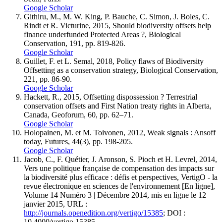
Google Scholar
Githiru, M., M. W. King, P. Bauche, C. Simon, J. Boles, C.
Rindt et R. Victurine, 2015, Should biodiversity offsets help
finance underfunded Protected Areas ?, Biological
Conservation, 191, pp. 819-826.
Google Scholar
Guillet, F. et L. Semal, 2018, Policy flaws of Biodiversity
Offsetting as a conservation strategy, Biological Conservation,
221, pp. 86-90.
Google Scholar
Hackett, R., 2015, Offsetting dispossession ? Terrestrial
conservation offsets and First Nation treaty rights in Alberta,
Canada, Geoforum, 60, pp. 62–71.
Google Scholar
Holopainen, M. et M. Toivonen, 2012, Weak signals : Ansoff
today, Futures, 44(3), pp. 198-205.
Google Scholar
Jacob, C., F. Quétier, J. Aronson, S. Pioch et H. Levrel, 2014,
Vers une politique française de compensation des impacts sur
la biodiversité plus efficace : défis et perspectives, VertigO - la
revue électronique en sciences de l'environnement [En ligne],
Volume 14 Numéro 3 | Décembre 2014, mis en ligne le 12
janvier 2015, URL :
http://journals.openedition.org/vertigo/15385
; DOI :
10.4000/vertigo.15385