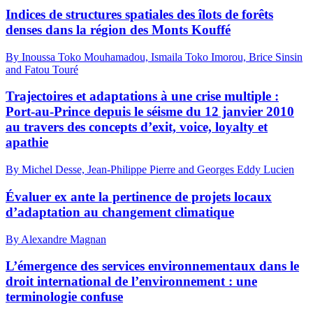
Indices de structures spatiales des îlots de forêts
denses dans la région des Monts Kouffé
By Inoussa Toko Mouhamadou, Ismaila Toko Imorou, Brice Sinsin
and Fatou Touré
Trajectoires et adaptations à une crise multiple :
Port-au-Prince depuis le séisme du 12 janvier 2010
au travers des concepts d’exit, voice, loyalty et
apathie
By Michel Desse, Jean-Philippe Pierre and Georges Eddy Lucien
Évaluer ex ante la pertinence de projets locaux
d’adaptation au changement climatique
By Alexandre Magnan
L’émergence des services environnementaux dans le
droit international de l’environnement : une
terminologie confuse