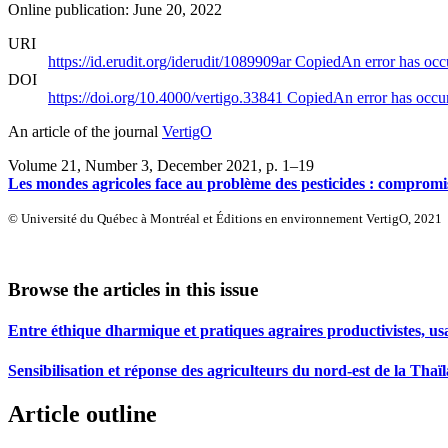
Online publication: June 20, 2022
URI
https://id.erudit.org/iderudit/1089909ar
Copied
An error has occ
DOI
https://doi.org/10.4000/vertigo.33841
Copied
An error has occu
An article of the journal
VertigO
Volume 21, Number 3, December 2021
, p. 1–19
Les mondes agricoles face au problème des pesticides : compromis
© Université du Québec à Montréal et Éditions en environnement VertigO, 2021
Browse the articles in this issue
Entre éthique dharmique et pratiques agraires productivistes, us
Sensibilisation et réponse des agriculteurs du nord-est de la Thaï
Article outline