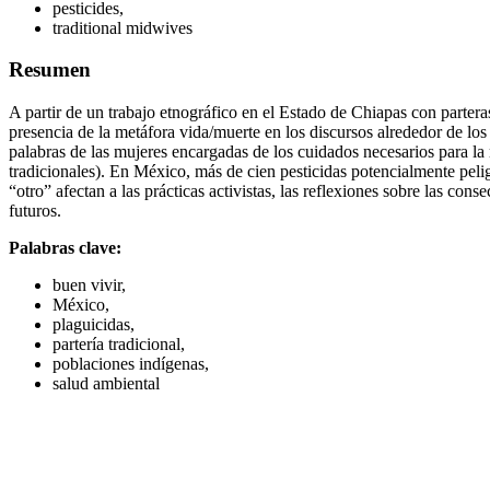
pesticides,
traditional midwives
Resumen
A partir de un trabajo etnográfico en el Estado de Chiapas con parteras
presencia de la metáfora vida/muerte en los discursos alrededor de los 
palabras de las mujeres encargadas de los cuidados necesarios para la
tradicionales). En México, más de cien pesticidas potencialmente peli
“otro” afectan a las prácticas activistas, las reflexiones sobre las c
futuros.
Palabras clave:
buen vivir,
México,
plaguicidas,
partería tradicional,
poblaciones indígenas,
salud ambiental