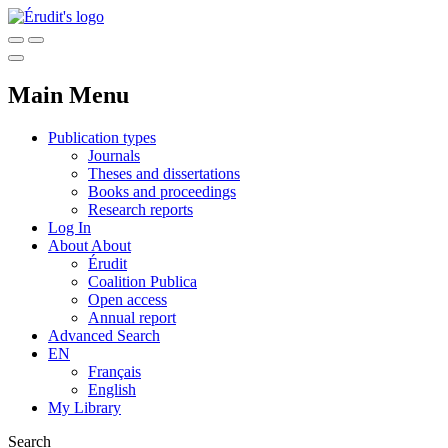
Main Menu
Publication types
Journals
Theses and dissertations
Books and proceedings
Research reports
Log In
About
About
Érudit
Coalition Publica
Open access
Annual report
Advanced Search
EN
Français
English
My Library
Search