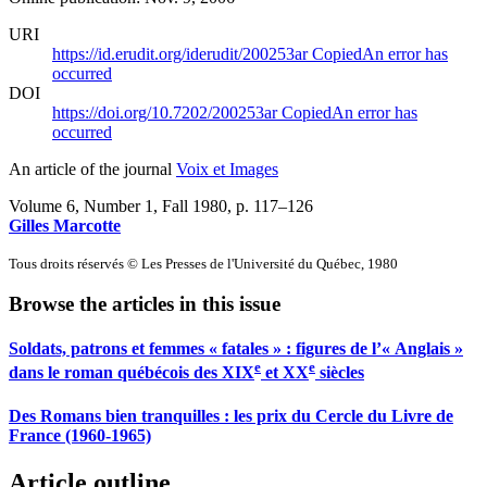
URI
https://id.erudit.org/iderudit/200253ar
Copied
An error has
occurred
DOI
https://doi.org/10.7202/200253ar
Copied
An error has
occurred
An article of the journal
Voix et Images
Volume 6, Number 1, Fall 1980
, p. 117–126
Gilles Marcotte
Tous droits réservés © Les Presses de l'Université du Québec, 1980
Browse the articles in this issue
Soldats, patrons et femmes « fatales » : figures de l’« Anglais »
e
e
dans le roman québécois des XIX
et XX
siècles
Des Romans bien tranquilles : les prix du Cercle du Livre de
France (1960-1965)
Article outline