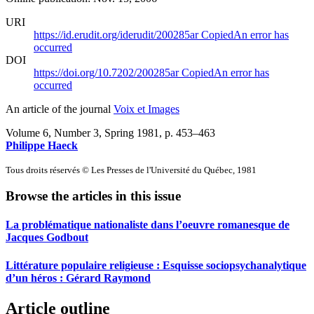
URI
https://id.erudit.org/iderudit/200285ar
Copied
An error has
occurred
DOI
https://doi.org/10.7202/200285ar
Copied
An error has
occurred
An article of the journal
Voix et Images
Volume 6, Number 3, Spring 1981
, p. 453–463
Philippe Haeck
Tous droits réservés © Les Presses de l'Université du Québec, 1981
Browse the articles in this issue
La problématique nationaliste dans l’oeuvre romanesque de
Jacques Godbout
Littérature populaire religieuse : Esquisse sociopsychanalytique
d’un héros : Gérard Raymond
Article outline