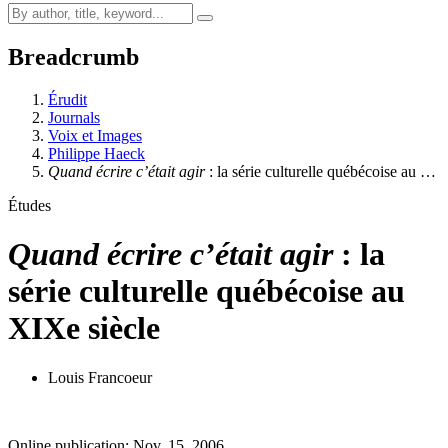
Breadcrumb
Érudit
Journals
Voix et Images
Philippe Haeck
Quand écrire c’était agir
: la série culturelle québécoise au …
Études
Quand écrire c’était agir
: la
série culturelle québécoise au
XIXe siècle
Louis Francoeur
Online publication: Nov. 15, 2006