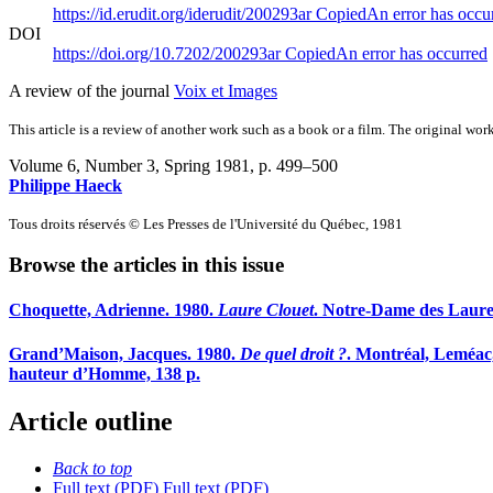
https://id.erudit.org/iderudit/200293ar
Copied
An error has occu
DOI
https://doi.org/10.7202/200293ar
Copied
An error has occurred
A review of the journal
Voix et Images
This article is a review of another work such as a book or a film. The original work
Volume 6, Number 3, Spring 1981
, p. 499–500
Philippe Haeck
Tous droits réservés © Les Presses de l'Université du Québec, 1981
Browse the articles in this issue
Choquette, Adrienne. 1980.
Laure Clouet
. Notre-Dame des Lauren
Grand’Maison, Jacques. 1980.
De quel droit ?
. Montréal, Leméac,
hauteur d’Homme, 138 p.
Article outline
Back to top
Full text (PDF)
Full text (PDF)