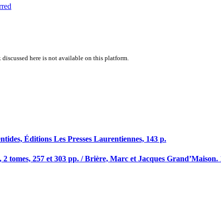
rred
 discussed here is not available on this platform.
tides, Éditions Les Presses Laurentiennes, 143 p.
 2 tomes, 257 et 303 pp. / Brière, Marc et Jacques Grand’Maison. 