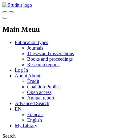
Main Menu
Publication types
Journals
Theses and dissertations
Books and proceedings
Research reports
Log In
About
About
Érudit
Coalition Publica
Open access
Annual report
Advanced Search
EN
Français
English
My Library
Search