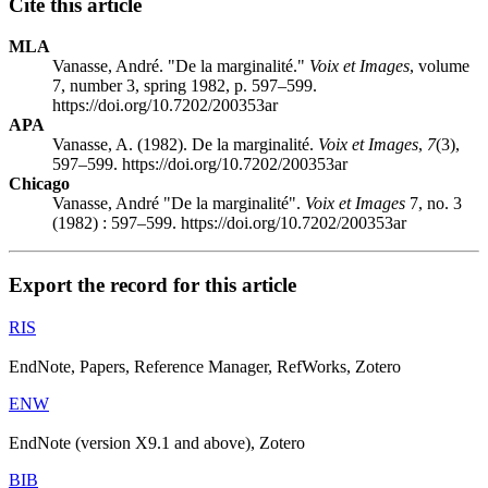
Cite this article
MLA
Vanasse, André. "De la marginalité."
Voix et Images
, volume
7, number 3, spring 1982, p. 597–599.
https://doi.org/10.7202/200353ar
APA
Vanasse, A. (1982). De la marginalité.
Voix et Images
,
7
(3),
597–599. https://doi.org/10.7202/200353ar
Chicago
Vanasse, André "De la marginalité".
Voix et Images
7, no. 3
(1982) : 597–599. https://doi.org/10.7202/200353ar
Export the record for this article
RIS
EndNote, Papers, Reference Manager, RefWorks, Zotero
ENW
EndNote (version X9.1 and above), Zotero
BIB