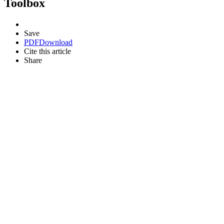
Toolbox
Save
PDF
Download
Cite this article
Share