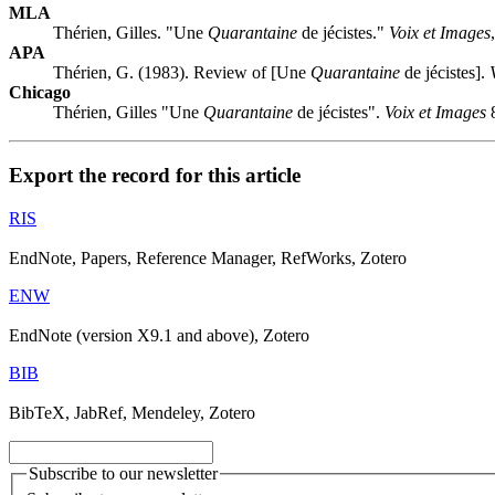
MLA
Thérien, Gilles. "Une
Quarantaine
de jécistes."
Voix et Images
APA
Thérien, G. (1983). Review of [Une
Quarantaine
de jécistes].
Chicago
Thérien, Gilles "Une
Quarantaine
de jécistes".
Voix et Images
8
Export the record for this article
RIS
EndNote, Papers, Reference Manager, RefWorks, Zotero
ENW
EndNote (version X9.1 and above), Zotero
BIB
BibTeX, JabRef, Mendeley, Zotero
Subscribe to our newsletter