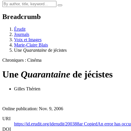
Breadcrumb
Érudit
Journals
Voix et Images
Marie-Claire Blais
Une
Quarantaine
de jécistes
Chroniques : Cinéma
Une
Quarantaine
de jécistes
Gilles Thérien
Online publication: Nov. 9, 2006
URI
https://id.erudit.org/iderudit/200388ar
Copied
An error has occu
DOI