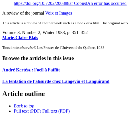
https://doi.org/10.7202/200388ar
Copied
An error has occurred
A review of the journal
Voix et Images
This article is a review of another work such as a book or a film. The original work
Volume 8, Number 2, Winter 1983
, p. 351–352
Marie-Claire Blais
Tous droits réservés © Les Presses de l'Université du Québec, 1983
Browse the articles in this issue
André Kertész : l’oeil à l’affût
La tentation de l’absurde chez Langevin et Languirand
Article outline
Back to top
Full text (PDF)
Full text (PDF)