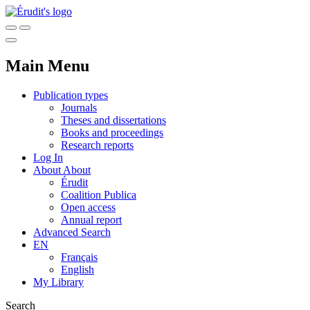
Main Menu
Publication types
Journals
Theses and dissertations
Books and proceedings
Research reports
Log In
About
About
Érudit
Coalition Publica
Open access
Annual report
Advanced Search
EN
Français
English
My Library
Search