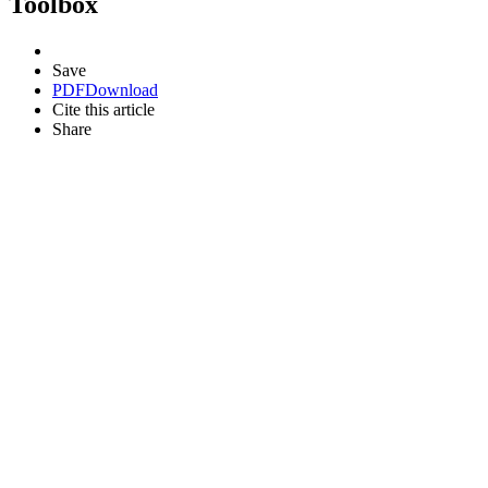
Toolbox
Save
PDF
Download
Cite this article
Share