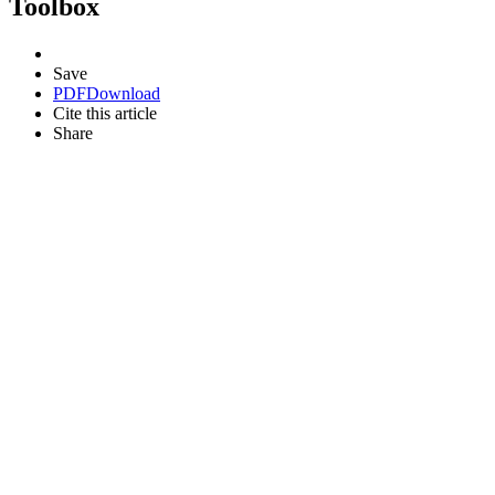
Toolbox
Save
PDF
Download
Cite this article
Share