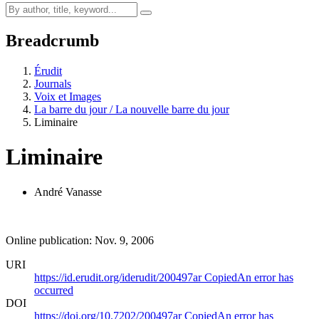
Breadcrumb
Érudit
Journals
Voix et Images
La barre du jour / La nouvelle barre du jour
Liminaire
Liminaire
André Vanasse
Online publication: Nov. 9, 2006
URI
https://id.erudit.org/iderudit/200497ar
Copied
An error has
occurred
DOI
https://doi.org/10.7202/200497ar
Copied
An error has