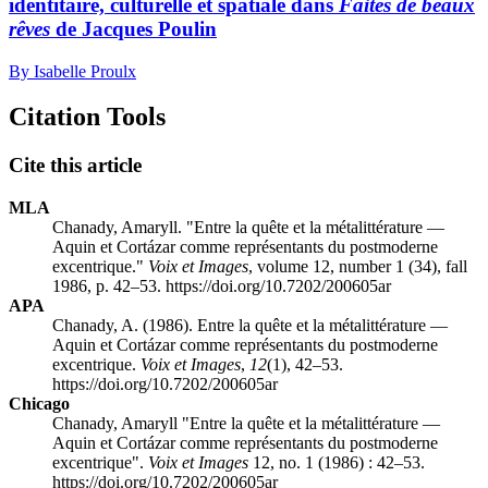
identitaire, culturelle et spatiale dans
Faites de beaux
rêves
de Jacques Poulin
By Isabelle Proulx
Citation Tools
Cite this article
MLA
Chanady, Amaryll. "Entre la quête et la métalittérature —
Aquin et Cortázar comme représentants du postmoderne
excentrique."
Voix et Images
, volume 12, number 1 (34), fall
1986, p. 42–53. https://doi.org/10.7202/200605ar
APA
Chanady, A. (1986). Entre la quête et la métalittérature —
Aquin et Cortázar comme représentants du postmoderne
excentrique.
Voix et Images
,
12
(1), 42–53.
https://doi.org/10.7202/200605ar
Chicago
Chanady, Amaryll "Entre la quête et la métalittérature —
Aquin et Cortázar comme représentants du postmoderne
excentrique".
Voix et Images
12, no. 1 (1986) : 42–53.
https://doi.org/10.7202/200605ar