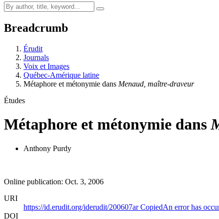
Breadcrumb
Érudit
Journals
Voix et Images
Québec-Amérique latine
Métaphore et métonymie dans
Menaud, maître-draveur
Études
Métaphore et métonymie dans
M
Anthony Purdy
Online publication: Oct. 3, 2006
URI
https://id.erudit.org/iderudit/200607ar
Copied
An error has occu
DOI