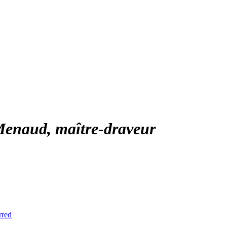
enaud, maître-draveur
rred