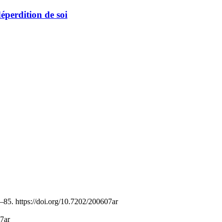
éperdition de soi
8–85. https://doi.org/10.7202/200607ar
07ar