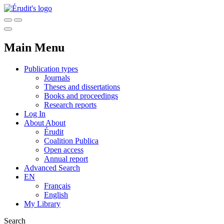
Main Menu
Publication types
Journals
Theses and dissertations
Books and proceedings
Research reports
Log In
About
About
Érudit
Coalition Publica
Open access
Annual report
Advanced Search
EN
Français
English
My Library
Search