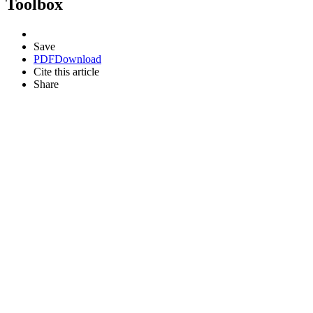
Toolbox
Save
PDF
Download
Cite this article
Share