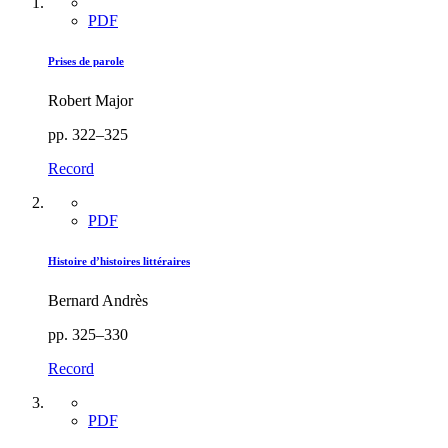
PDF
Prises de parole
Robert Major
pp. 322–325
Record
PDF
Histoire d’histoires littéraires
Bernard Andrès
pp. 325–330
Record
PDF