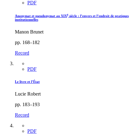
PDF
e
Anonymat et pseudonymat au XIX
siècle : l’envers et l’endroit de pratiques
institutionnelles
Manon Brunet
pp. 168–182
Record
PDF
Le livre et l’État
Lucie Robert
pp. 183–193
Record
PDF