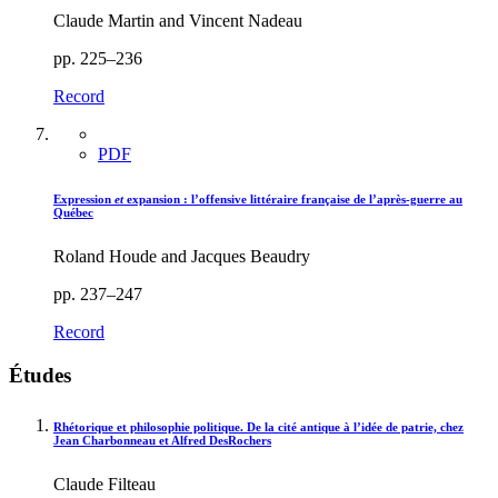
Claude Martin and Vincent Nadeau
pp. 225–236
Record
PDF
Expression
et
expansion : l’offensive littéraire française de l’après-guerre au
Québec
Roland Houde and Jacques Beaudry
pp. 237–247
Record
Études
Rhétorique et philosophie politique. De la cité antique à l’idée de patrie, chez
Jean Charbonneau et Alfred DesRochers
Claude Filteau