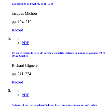
Les Éditions de l’Arbre, 1941-1948
Jacques Michon
pp. 194–210
Record
PDF
Un mouvement de prise de parole : les petits éditeurs de poésie des années 50 et
60 au Québec
Richard Giguère
pp. 211–224
Record
PDF
Auteurs et entreprises dans l’édition littéraire contemporaine au Québec