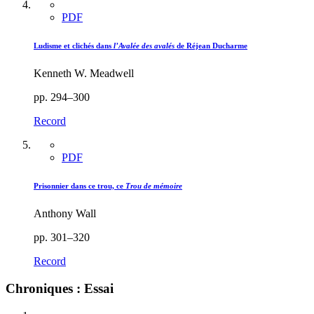
PDF
Ludisme et clichés dans
l’Avalée des avalés
de Réjean Ducharme
Kenneth W. Meadwell
pp. 294–300
Record
PDF
Prisonnier dans ce trou, ce
Trou de mémoire
Anthony Wall
pp. 301–320
Record
Chroniques : Essai