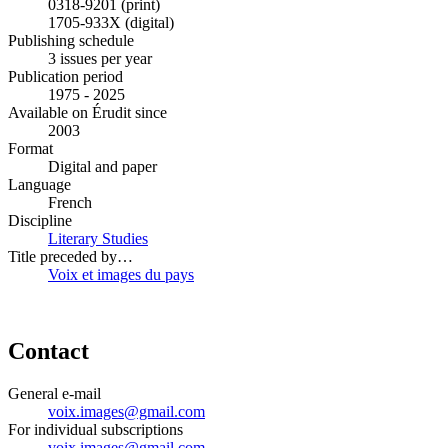
0318-9201 (print)
1705-933X (digital)
Publishing schedule
3 issues per year
Publication period
1975 - 2025
Available on Érudit since
2003
Format
Digital and paper
Language
French
Discipline
Literary Studies
Title preceded by…
Voix et images du pays
Contact
General e-mail
voix.images@gmail.com
For individual subscriptions
voix.images@gmail.com