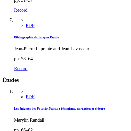
pp. 51–57
Record
PDF
Bibliographie de Jacques Poulin
Jean-Pierre Lapointe and Jean Levasseur
pp. 58–64
Record
Études
PDF
Les énigmes des
Fous de Bassan
: féminisme, narration et clôture
Marylin Randall
pp. 66–82