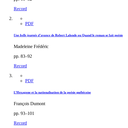
Record
PDF
Une belle journée d’avance
de Robert Lalonde ou Quand le roman se fait poésie
Madeleine Frédéric
pp. 83–92
Record
PDF
L’Hexagone et la nationalisation de la poésie québécoise
François Dumont
pp. 93–101
Record