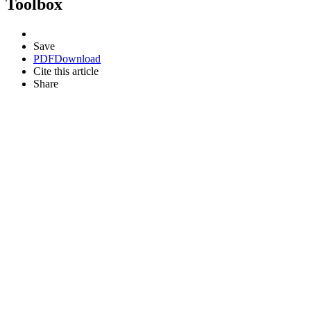
Toolbox
Save
PDF
Download
Cite this article
Share