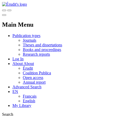
Main Menu
Publication types
Journals
Theses and dissertations
Books and proceedings
Research reports
Log In
About
About
Érudit
Coalition Publica
Open access
Annual report
Advanced Search
EN
Français
English
My Library
Search