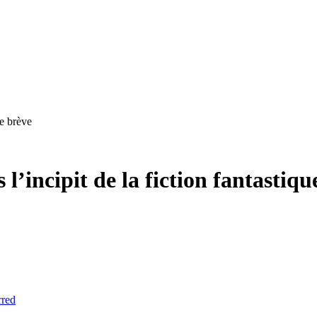
ue brève
’incipit de la fiction fantastiqu
rred