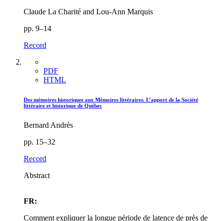
Claude La Charité and Lou-Ann Marquis
pp. 9–14
Record
PDF
HTML
Des mémoires historiques aux Mémoires littéraires. L’apport de la Société
littéraire et historique de Québec
Bernard Andrès
pp. 15–32
Record
Abstract
FR:
Comment expliquer la longue période de latence de près de