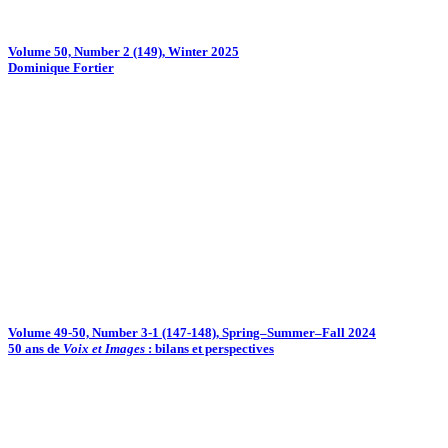
Volume 50, Number 2 (149), Winter 2025
Dominique Fortier
Volume 49-50, Number 3-1 (147-148), Spring–Summer–Fall 2024
50 ans de
Voix et Images
: bilans et perspectives