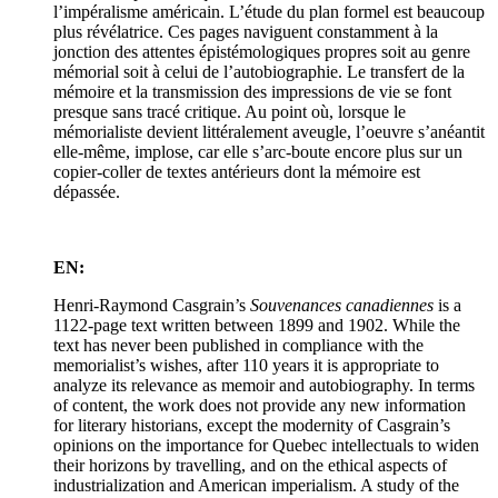
l’impéralisme américain. L’étude du plan formel est beaucoup
plus révélatrice. Ces pages naviguent constamment à la
jonction des attentes épistémologiques propres soit au genre
mémorial soit à celui de l’autobiographie. Le transfert de la
mémoire et la transmission des impressions de vie se font
presque sans tracé critique. Au point où, lorsque le
mémorialiste devient littéralement aveugle, l’oeuvre s’anéantit
elle-même, implose, car elle s’arc-boute encore plus sur un
copier-coller de textes antérieurs dont la mémoire est
dépassée.
EN:
Henri-Raymond Casgrain’s
Souvenances canadiennes
is a
1122-page text written between 1899 and 1902. While the
text has never been published in compliance with the
memorialist’s wishes, after 110 years it is appropriate to
analyze its relevance as memoir and autobiography. In terms
of content, the work does not provide any new information
for literary historians, except the modernity of Casgrain’s
opinions on the importance for Quebec intellectuals to widen
their horizons by travelling, and on the ethical aspects of
industrialization and American imperialism. A study of the