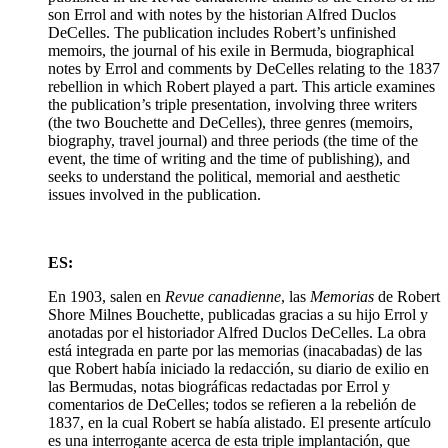
son Errol and with notes by the historian Alfred Duclos
DeCelles. The publication includes Robert’s unfinished
memoirs, the journal of his exile in Bermuda, biographical
notes by Errol and comments by DeCelles relating to the 1837
rebellion in which Robert played a part. This article examines
the publication’s triple presentation, involving three writers
(the two Bouchette and DeCelles), three genres (memoirs,
biography, travel journal) and three periods (the time of the
event, the time of writing and the time of publishing), and
seeks to understand the political, memorial and aesthetic
issues involved in the publication.
ES:
En 1903, salen en
Revue canadienne
, las
Memorias
de Robert
Shore Milnes Bouchette, publicadas gracias a su hijo Errol y
anotadas por el historiador Alfred Duclos DeCelles. La obra
está integrada en parte por las memorias (inacabadas) de las
que Robert había iniciado la redacción, su diario de exilio en
las Bermudas, notas biográficas redactadas por Errol y
comentarios de DeCelles; todos se refieren a la rebelión de
1837, en la cual Robert se había alistado. El presente artículo
es una interrogante acerca de esta triple implantación, que