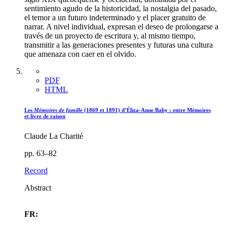
sentimiento agudo de la historicidad, la nostalgia del pasado,
el temor a un futuro indeterminado y el placer gratuito de
narrar. A nivel individual, expresan el deseo de prolongarse a
través de un proyecto de escritura y, al mismo tiempo,
transmitir a las generaciones presentes y futuras una cultura
que amenaza con caer en el olvido.
PDF
HTML
Les
Mémoires de famille
(1869 et 1891) d’Éliza-Anne Baby : entre Mémoires
et livre de raison
Claude La Charité
pp. 63–82
Record
Abstract
FR: