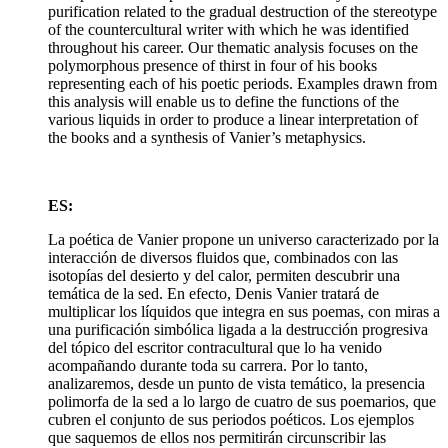
purification related to the gradual destruction of the stereotype
of the countercultural writer with which he was identified
throughout his career. Our thematic analysis focuses on the
polymorphous presence of thirst in four of his books
representing each of his poetic periods. Examples drawn from
this analysis will enable us to define the functions of the
various liquids in order to produce a linear interpretation of
the books and a synthesis of Vanier’s metaphysics.
ES:
La poética de Vanier propone un universo caracterizado por la
interacción de diversos fluidos que, combinados con las
isotopías del desierto y del calor, permiten descubrir una
temática de la sed. En efecto, Denis Vanier tratará de
multiplicar los líquidos que integra en sus poemas, con miras a
una purificación simbólica ligada a la destrucción progresiva
del tópico del escritor contracultural que lo ha venido
acompañando durante toda su carrera. Por lo tanto,
analizaremos, desde un punto de vista temático, la presencia
polimorfa de la sed a lo largo de cuatro de sus poemarios, que
cubren el conjunto de sus periodos poéticos. Los ejemplos
que saquemos de ellos nos permitirán circunscribir las