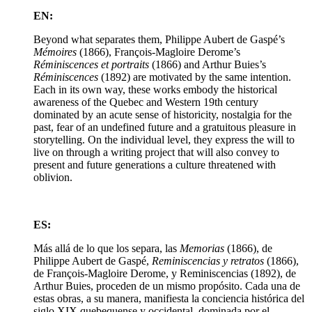
EN:
Beyond what separates them, Philippe Aubert de Gaspé’s
Mémoires
(1866), François-Magloire Derome’s
Réminiscences et portraits
(1866) and Arthur Buies’s
Réminiscences
(1892) are motivated by the same intention.
Each in its own way, these works embody the historical
awareness of the Quebec and Western 19th century
dominated by an acute sense of historicity, nostalgia for the
past, fear of an undefined future and a gratuitous pleasure in
storytelling. On the individual level, they express the will to
live on through a writing project that will also convey to
present and future generations a culture threatened with
oblivion.
ES:
Más allá de lo que los separa, las
Memorias
(1866), de
Philippe Aubert de Gaspé,
Reminiscencias y retratos
(1866),
de François-Magloire Derome, y Reminiscencias (1892), de
Arthur Buies, proceden de un mismo propósito. Cada una de
estas obras, a su manera, manifiesta la conciencia histórica del
siglo XIX quebequense y occidental, dominada por el