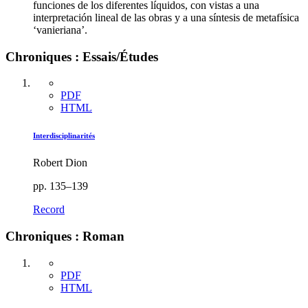
funciones de los diferentes líquidos, con vistas a una
interpretación lineal de las obras y a una síntesis de metafísica
‘vanieriana’.
Chroniques : Essais/Études
PDF
HTML
Interdisciplinarités
Robert Dion
pp. 135–139
Record
Chroniques : Roman
PDF
HTML