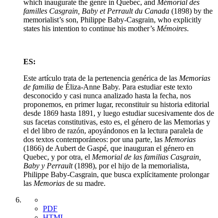
which inaugurate the genre in Quebec, and
Mémorial des
familles Casgrain, Baby et Perrault du Canada
(1898) by the
memorialist’s son, Philippe Baby-Casgrain, who explicitly
states his intention to continue his mother’s
Mémoires
.
ES:
Este artículo trata de la pertenencia genérica de las
Memorias
de familia
de Éliza-Anne Baby. Para estudiar este texto
desconocido y casi nunca analizado hasta la fecha, nos
proponemos, en primer lugar, reconstituir su historia editorial
desde 1869 hasta 1891, y luego estudiar sucesivamente dos de
sus facetas constitutivas, esto es, el género de las Memorias y
el del libro de razón, apoyándonos en la lectura paralela de
dos textos contemporáneos: por una parte, las
Memorias
(1866) de Aubert de Gaspé, que inauguran el género en
Quebec, y por otra, el
Memorial de las familias Casgrain,
Baby y Perrault
(1898), por el hijo de la memorialista,
Philippe Baby-Casgrain, que busca explícitamente prolongar
las
Memorias
de su madre.
PDF
HTML