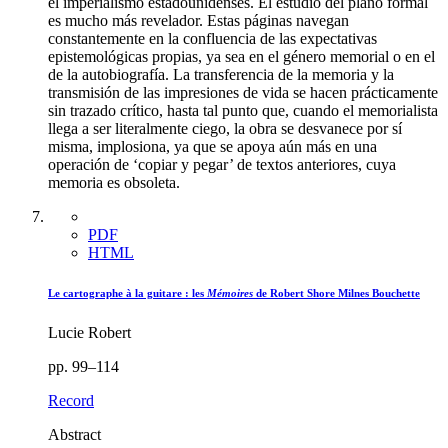
el imperialismo estadounidenses. El estudio del plano formal
es mucho más revelador. Estas páginas navegan
constantemente en la confluencia de las expectativas
epistemológicas propias, ya sea en el género memorial o en el
de la autobiografía. La transferencia de la memoria y la
transmisión de las impresiones de vida se hacen prácticamente
sin trazado crítico, hasta tal punto que, cuando el memorialista
llega a ser literalmente ciego, la obra se desvanece por sí
misma, implosiona, ya que se apoya aún más en una
operación de ‘copiar y pegar’ de textos anteriores, cuya
memoria es obsoleta.
PDF
HTML
Le cartographe à la guitare : les
Mémoires
de Robert Shore Milnes Bouchette
Lucie Robert
pp. 99–114
Record
Abstract