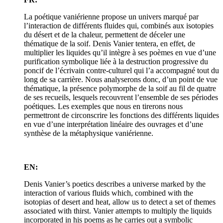
La poétique vaniérienne propose un univers marqué par
l’interaction de différents fluides qui, combinés aux isotopies
du désert et de la chaleur, permettent de déceler une
thématique de la soif. Denis Vanier tentera, en effet, de
multiplier les liquides qu’il intègre à ses poèmes en vue d’une
purification symbolique liée à la destruction progressive du
poncif de l’écrivain contre-culturel qui l’a accompagné tout du
long de sa carrière. Nous analyserons donc, d’un point de vue
thématique, la présence polymorphe de la soif au fil de quatre
de ses recueils, lesquels recouvrent l’ensemble de ses périodes
poétiques. Les exemples que nous en tirerons nous
permettront de circonscrire les fonctions des différents liquides
en vue d’une interprétation linéaire des ouvrages et d’une
synthèse de la métaphysique vaniérienne.
EN:
Denis Vanier’s poetics describes a universe marked by the
interaction of various fluids which, combined with the
isotopias of desert and heat, allow us to detect a set of themes
associated with thirst. Vanier attempts to multiply the liquids
incorporated in his poems as he carries out a symbolic