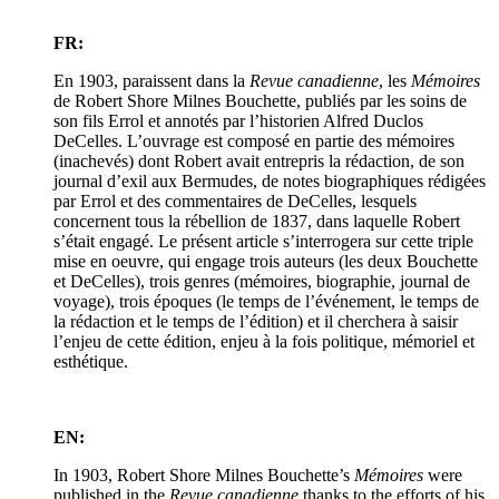
FR:
En 1903, paraissent dans la
Revue canadienne
, les
Mémoires
de Robert Shore Milnes Bouchette, publiés par les soins de
son fils Errol et annotés par l’historien Alfred Duclos
DeCelles. L’ouvrage est composé en partie des mémoires
(inachevés) dont Robert avait entrepris la rédaction, de son
journal d’exil aux Bermudes, de notes biographiques rédigées
par Errol et des commentaires de DeCelles, lesquels
concernent tous la rébellion de 1837, dans laquelle Robert
s’était engagé. Le présent article s’interrogera sur cette triple
mise en oeuvre, qui engage trois auteurs (les deux Bouchette
et DeCelles), trois genres (mémoires, biographie, journal de
voyage), trois époques (le temps de l’événement, le temps de
la rédaction et le temps de l’édition) et il cherchera à saisir
l’enjeu de cette édition, enjeu à la fois politique, mémoriel et
esthétique.
EN:
In 1903, Robert Shore Milnes Bouchette’s
Mémoires
were
published in the
Revue canadienne
thanks to the efforts of his