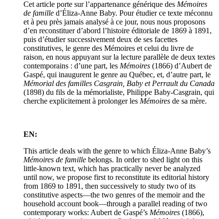
Cet article porte sur l’appartenance générique des
Mémoires
de famille
d’Éliza-Anne Baby. Pour étudier ce texte méconnu
et à peu près jamais analysé à ce jour, nous nous proposons
d’en reconstituer d’abord l’histoire éditoriale de 1869 à 1891,
puis d’étudier successivement deux de ses facettes
constitutives, le genre des Mémoires et celui du livre de
raison, en nous appuyant sur la lecture parallèle de deux textes
contemporains : d’une part, les
Mémoires
(1866) d’Aubert de
Gaspé, qui inaugurent le genre au Québec, et, d’autre part, le
Mémorial des familles Casgrain, Baby et Perrault du Canada
(1898) du fils de la mémorialiste, Philippe Baby-Casgrain, qui
cherche explicitement à prolonger les
Mémoires
de sa mère.
EN:
This article deals with the genre to which Éliza-Anne Baby’s
Mémoires de famille
belongs. In order to shed light on this
little-known text, which has practically never be analyzed
until now, we propose first to reconstitute its editorial history
from 1869 to 1891, then successively to study two of its
constitutive aspects—the two genres of the memoir and the
household account book—through a parallel reading of two
contemporary works: Aubert de Gaspé’s
Mémoires
(1866),