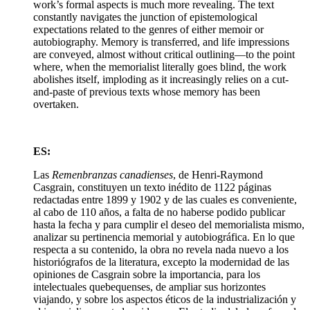
work’s formal aspects is much more revealing. The text
constantly navigates the junction of epistemological
expectations related to the genres of either memoir or
autobiography. Memory is transferred, and life impressions
are conveyed, almost without critical outlining—to the point
where, when the memorialist literally goes blind, the work
abolishes itself, imploding as it increasingly relies on a cut-
and-paste of previous texts whose memory has been
overtaken.
ES:
Las
Remenbranzas canadienses
, de Henri-Raymond
Casgrain, constituyen un texto inédito de 1122 páginas
redactadas entre 1899 y 1902 y de las cuales es conveniente,
al cabo de 110 años, a falta de no haberse podido publicar
hasta la fecha y para cumplir el deseo del memorialista mismo,
analizar su pertinencia memorial y autobiográfica. En lo que
respecta a su contenido, la obra no revela nada nuevo a los
historiógrafos de la literatura, excepto la modernidad de las
opiniones de Casgrain sobre la importancia, para los
intelectuales quebequenses, de ampliar sus horizontes
viajando, y sobre los aspectos éticos de la industrialización y