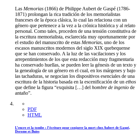
Las
Memorias
(1866) de Philippe Aubert de Gaspé (1786-
1871) prolongan la rica tradición de los memorialistas
franceses de la época clásica, lo cual las relaciona con un
género que pertenece a la vez a la crónica histórica y al relato
personal. Como tales, proceden de una tensión constitutiva de
la escritura memorialista, esclarecida muy oportunamente por
el estudio del manuscrito de estas
Memorias
, uno de los
escasos manuscritos modernos del siglo XIX quebequense
que se han conservado. A la luz de las vacilaciones y los
arrepentimientos de los que esta redacción muy fragmentaria
ha conservado huellas, se pueden leer la génesis de un texto y
la genealogía de un género en el cual, en los márgenes y bajo
las tachaduras, se negocian los dispositivos esenciales de una
escritura de la historia basada en la escenificación de un
ethos
que define la figura “exquisita […] del
hombre de ingenio
de
antaño”.
PDF
HTML
L’encre et la tombe : l’écriture pour conjurer la mort chez Aubert de Gaspé,
Derome et Buies