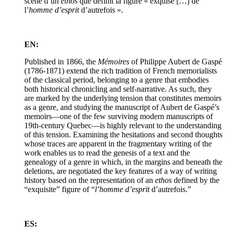
scène d’un
ethos
que définit la figure « exquise […] de
l’
homme d’esprit
d’autrefois ».
EN:
Published in 1866, the
Mémoires
of Philippe Aubert de Gaspé
(1786-1871) extend the rich tradition of French memorialists
of the classical period, belonging to a genre that embodies
both historical chronicling and self-narrative. As such, they
are marked by the underlying tension that constitutes memoirs
as a genre, and studying the manuscript of Aubert de Gaspé’s
memoirs—one of the few surviving modern manuscripts of
19th-century Quebec—is highly relevant to the understanding
of this tension. Examining the hesitations and second thoughts
whose traces are apparent in the fragmentary writing of the
work enables us to read the genesis of a text and the
genealogy of a genre in which, in the margins and beneath the
deletions, are negotiated the key features of a way of writing
history based on the representation of an
ethos
defined by the
“exquisite” figure of “
l’homme d’esprit
d’autrefois.”
ES: