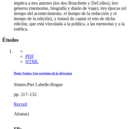
implica a tres autores (los dos Bouchette y DeCelles), tres
géneros (memorias, biografía y diario de viaje), tres épocas (el
tiempo del acontecimiento, el tiempo de la redacción y el
tiempo de la edición), y tratará de captar el reto de dicha
edición, que está vinculada a la política, a las memorias y a la
estética.
Études
PDF
HTML
Denis Vanier. Une poétique de la déjection
Simon-Pier Labelle-Hogue
pp. 117–132
Record
Abstract
FR: