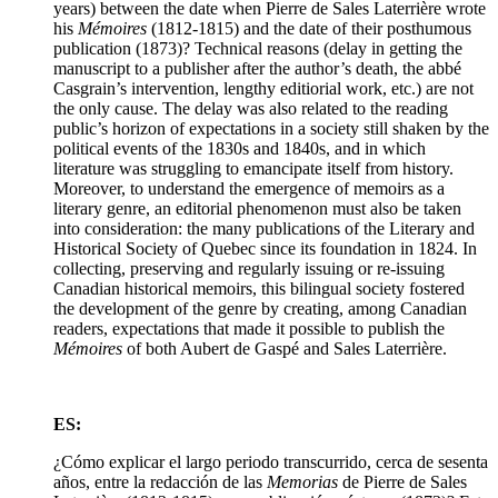
years) between the date when Pierre de Sales Laterrière wrote
his
Mémoires
(1812-1815) and the date of their posthumous
publication (1873)? Technical reasons (delay in getting the
manuscript to a publisher after the author’s death, the abbé
Casgrain’s intervention, lengthy editiorial work, etc.) are not
the only cause. The delay was also related to the reading
public’s horizon of expectations in a society still shaken by the
political events of the 1830s and 1840s, and in which
literature was struggling to emancipate itself from history.
Moreover, to understand the emergence of memoirs as a
literary genre, an editorial phenomenon must also be taken
into consideration: the many publications of the Literary and
Historical Society of Quebec since its foundation in 1824. In
collecting, preserving and regularly issuing or re-issuing
Canadian historical memoirs, this bilingual society fostered
the development of the genre by creating, among Canadian
readers, expectations that made it possible to publish the
Mémoires
of both Aubert de Gaspé and Sales Laterrière.
ES:
¿Cómo explicar el largo periodo transcurrido, cerca de sesenta
años, entre la redacción de las
Memorias
de Pierre de Sales