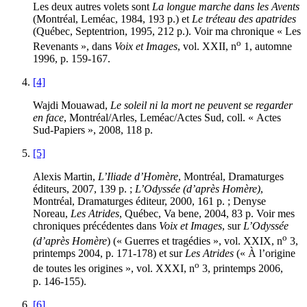
Les deux autres volets sont
La longue marche dans les Avents
(Montréal, Leméac, 1984, 193 p.) et
Le tréteau des apatrides
(Québec, Septentrion, 1995, 212 p.). Voir ma chronique « Les
o
Revenants », dans
Voix et Images
, vol. XXII, n
1, automne
1996, p. 159-167.
[4]
Wajdi Mouawad,
Le soleil ni la mort ne peuvent se regarder
en face
, Montréal/Arles, Leméac/Actes Sud, coll. « Actes
Sud-Papiers », 2008, 118 p.
[5]
Alexis Martin,
L’Iliade d’Homère
, Montréal, Dramaturges
éditeurs, 2007, 139 p. ;
L’Odyssée (d’après Homère)
,
Montréal, Dramaturges éditeur, 2000, 161 p. ; Denyse
Noreau,
Les Atrides
, Québec, Va bene, 2004, 83 p. Voir mes
chroniques précédentes dans
Voix et Images
, sur
L’Odyssée
o
(d’après Homère
) (« Guerres et tragédies », vol. XXIX, n
3,
printemps 2004, p. 171-178) et sur
Les Atrides
(« À l’origine
o
de toutes les origines », vol. XXXI, n
3, printemps 2006,
p. 146-155).
[6]