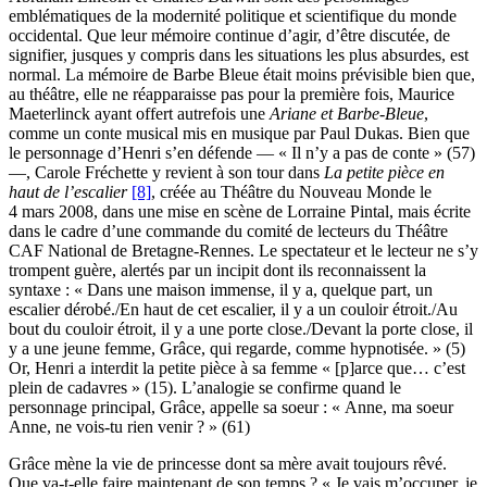
emblématiques de la modernité politique et scientifique du monde
occidental. Que leur mémoire continue d’agir, d’être discutée, de
signifier, jusques y compris dans les situations les plus absurdes, est
normal. La mémoire de Barbe Bleue était moins prévisible bien que,
au théâtre, elle ne réapparaisse pas pour la première fois, Maurice
Maeterlinck ayant offert autrefois une
Ariane et Barbe-Bleue
,
comme un conte musical mis en musique par Paul Dukas. Bien que
le personnage d’Henri s’en défende — « Il n’y a pas de conte » (57)
—, Carole Fréchette y revient à son tour dans
La petite pièce en
haut de l’escalier
[8]
, créée au Théâtre du Nouveau Monde le
4 mars 2008, dans une mise en scène de Lorraine Pintal, mais écrite
dans le cadre d’une commande du comité de lecteurs du Théâtre
CAF National de Bretagne-Rennes. Le spectateur et le lecteur ne s’y
trompent guère, alertés par un incipit dont ils reconnaissent la
syntaxe : « Dans une maison immense, il y a, quelque part, un
escalier dérobé./En haut de cet escalier, il y a un couloir étroit./Au
bout du couloir étroit, il y a une porte close./Devant la porte close, il
y a une jeune femme, Grâce, qui regarde, comme hypnotisée. » (5)
Or, Henri a interdit la petite pièce à sa femme « [p]arce que… c’est
plein de cadavres » (15). L’analogie se confirme quand le
personnage principal, Grâce, appelle sa soeur : « Anne, ma soeur
Anne, ne vois-tu rien venir ? » (61)
Grâce mène la vie de princesse dont sa mère avait toujours rêvé.
Que va-t-elle faire maintenant de son temps ? « Je vais m’occuper, je