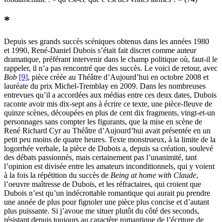
*
Depuis ses grands succès scéniques obtenus dans les années 1980
et 1990, René-Daniel Dubois s’était fait discret comme auteur
dramatique, préférant intervenir dans le champ politique où, faut-il le
rappeler, il n’a pas rencontré que des succès. Le voici de retour, avec
Bob
[9]
, pièce créée au Théâtre d’Aujourd’hui en octobre 2008 et
lauréate du prix Michel-Tremblay en 2009. Dans les nombreuses
entrevues qu’il a accordées aux médias entre ces deux dates, Dubois
raconte avoir mis dix-sept ans à écrire ce texte, une pièce-fleuve de
quinze scènes, découpées en plus de cent dix fragments, vingt-et-un
personnages sans compter les figurants, que la mise en scène de
René Richard Cyr au Théâtre d’Aujourd’hui avait présentée en un
petit peu moins de quatre heures. Texte monstrueux, à la limite de la
logorrhée verbale, la pièce de Dubois a, depuis sa création, soulevé
des débats passionnés, mais certainement pas l’unanimité, tant
l’opinion est divisée entre les amateurs inconditionnels, qui y voient
à la fois la répétition du succès de
Being at home with Claude
,
l’oeuvre maîtresse de Dubois, et les réfractaires, qui croient que
Dubois n’est qu’un indécrottable romantique qui aurait pu prendre
une année de plus pour fignoler une pièce plus concise et d’autant
plus puissante. Si j’avoue me situer plutôt du côté des seconds,
résistant depuis toujours au caractère romantique de l’écriture de