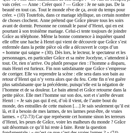
vais créer. — Anne : Créer quoi ? — Grâce : Je ne sais pas. De la
beauté en tout cas. Tout le monde rêve de ça, avoir du temps pour
créer. » (10) Toutefois, dans ce mariage idyllique, un certain nombre
de choses clochent. Anne prétend que Grâce pleure tous les soirs
avant de dormir. Personne ne connaît le passé d’Henri, qui en est
pourtant à son troisième mariage. Celui-ci tente toujours de joindre
Grâce au téléphone. Même la bonne commence à inquiéter quand
elle offre une hache à Henri qui vient de découvrir que Grâce s’est
enfermée dans la petite pièce où elle a découvert le corps d’un
« homme qui saigne » (30). Dès lors, le lecteur, le spectateur et les
personnages, en particulier Grâce et sa mère Jocelyne, s’attendent à
tout. Or, rien n’arrive. Ou plutôt presque rien : l’homme a disparu,
mais Henri est furieux. Fin non satisfaisante que Grâce s’empresse
de corriger. Elle va reprendre la scène : elle sera dans son bain au
retour d’Henri qui n’y verra alors que du feu. Cette fin n’est guère
plus satisfaisante que la précédente, puisqu’elle est la négation de
l’homme et de sa douleur. Le bain attend et Grâce retourne dans la
petite pièce. Elle met l’homme sur son dos, sort et s’arrête devant
Henri : « Je sais pas qui il est, d’où il vient, de l’autre bout du
monde, des entrailles de cette maison […] Je sais seulement qu’il est
là, et il a besoin de mes larmes, de tes larmes peut-être, de vraies
larmes. » (72-73) Car que représente cet homme sinon les terreurs
d’Henri, les peurs de Grâce, voire les malheurs du monde ? Grâce
sait désormais ce qu’il lui reste à faire. Reste la question
fondamentale : « qu’est-ce que c’est des vraies larmes ? » (74)