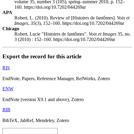
volume 35, number 3 (105), spring–summer 2010, p. 152–
160. https://doi.org/10.7202/044269ar
APA
Robert, L. (2010). Review of [Histoires de fantômes].
Voix et
Images
,
35
(3), 152–160. https://doi.org/10.7202/044269ar
Chicago
Robert, Lucie "Histoires de fantômes".
Voix et Images
35, no.
3 (2010) : 152–160. https://doi.org/10.7202/044269ar
Export the record for this article
RIS
EndNote, Papers, Reference Manager, RefWorks, Zotero
ENW
EndNote (version X9.1 and above), Zotero
BIB
BibTeX, JabRef, Mendeley, Zotero