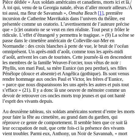
Pièce dédiée « Aux soldats américains et canadiens, morts ici et là./
À toi qui, venu de ta Georgia natale, rêvas d’aller mourir ailleurs./À
toi aussi, ma fleur de Savannah »,
Omaha Beach
[1]
, première
incursion de Catherine Mavrikakis dans l’univers du théâtre, est
présentée comme un oratorio. L’avertissement de l’auteure précise
que « [c]et oratorio ne se veut en rien réaliste. Tout peut y frôler le
ridicule. L’effet d’étrangeté y permettra le tragique. » (9) La scène se
passe dans le cimetière américain de Colleville-sur-Mer en
Normandie : des croix blanches à perte de vue, le bruit de l’océan
omniprésent. Un après-midi d’août, comme tous les après-midi
d’août, arrivent les cars de touristes. Cette journée-là en descendent
les membres de la famille Weaver-Forcier, tous vêtus de noir :
Phyllis, son mari Paul, sa mère Eunice (un peu perdue), ses filles
Pénélope (douce et absente) et Angélica (gothique). Ils sont venus
rendre hommage aux oncles Paul et Victor, les frères d’Eunice,
« parce que nous disparaissons les uns après les autres et puis tout
s’efface » (21). Il y a donc là une oeuvre de mémoire comme un
devoir de retrouver ces oncles morts trop jeunes et qui ont hanté
l’esprit des vivants depuis.
Au deuxième tableau, six soldats américains sortent d’entre les morts
pour faire la fête au cimetière, au grand dam du gardien, qui
réprouve ce genre de comportement. Il semble bien que ce soit là
leur occupation de nuit, que cette fois-ci la présence des vivants
vient troubler. Parmi eux, Anthony, un Noir de Savannah, « mort