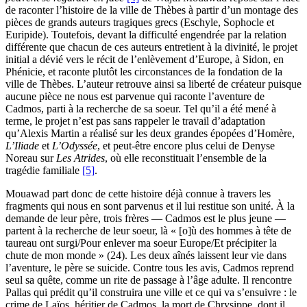
de raconter l’histoire de la ville de Thèbes à partir d’un montage des
pièces de grands auteurs tragiques grecs (Eschyle, Sophocle et
Euripide). Toutefois, devant la difficulté engendrée par la relation
différente que chacun de ces auteurs entretient à la divinité, le projet
initial a dévié vers le récit de l’enlèvement d’Europe, à Sidon, en
Phénicie, et raconte plutôt les circonstances de la fondation de la
ville de Thèbes. L’auteur retrouve ainsi sa liberté de créateur puisque
aucune pièce ne nous est parvenue qui raconte l’aventure de
Cadmos, parti à la recherche de sa soeur. Tel qu’il a été mené à
terme, le projet n’est pas sans rappeler le travail d’adaptation
qu’Alexis Martin a réalisé sur les deux grandes épopées d’Homère,
L’Iliade
et
L’Odyssée
, et peut-être encore plus celui de Denyse
Noreau sur
Les Atrides
, où elle reconstituait l’ensemble de la
tragédie familiale
[5]
.
Mouawad part donc de cette histoire déjà connue à travers les
fragments qui nous en sont parvenus et il lui restitue son unité. À la
demande de leur père, trois frères — Cadmos est le plus jeune —
partent à la recherche de leur soeur, là « [o]ù des hommes à tête de
taureau ont surgi/Pour enlever ma soeur Europe/Et précipiter la
chute de mon monde » (24). Les deux aînés laissent leur vie dans
l’aventure, le père se suicide. Contre tous les avis, Cadmos reprend
seul sa quête, comme un rite de passage à l’âge adulte. Il rencontre
Pallas qui prédit qu’il construira une ville et ce qui va s’ensuivre : le
crime de Laïos, héritier de Cadmos, la mort de Chrysippe, dont il