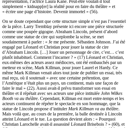
représentation, l’actrice Laura Kane. Peut-être voulait-il tout
simplement « kidnapp[er] la réalité pour en faire du théâtre » et
« écrire une page d’histoire. Devenir immortel » (56).
On se doute cependant que cette structure simple n’est pas l’essentiel
de la pièce. Larry Tremblay présente ici encore une pièce structurée
comme une poupée gigogne. Abraham Lincoln, présent d’abord
comme une statue de cire qui surplombe la scène, se met
soudainement à parler : « Je me présente. Sébastien Johnson. J’ai été
engagé par Léonard et Christian pour jouer la statue de cire
d’Abraham Lincoln. […] Jouer un personnage de cire, c’est… c’est
plutôt inhabituel. Comment l’incarner ? » (17) Léonard et Christian,
eux-mêmes des acteurs assez médiocres, ont été embauchés par un
metteur en scène, Mark Killman, pour jouer Laurel et Hardy. Ce
même Mark Killman venait alors tout juste de publier un essai, très
mal reçu, où il soutenait « avec une certaine prétention, que
l’Amérique n’était plus un pays, un continent, mais une façon de
faire le mal » (22). Aussi avait-il prévu transformer son essai en
théâtre et il répétait avec ses acteurs une pièce intitulée
John Wilkes
Booth va au théâtre
. Cependant, Killman est mort entre-temps et les
acteurs continuent de répéter le spectacle en son hommage, que la
statue de Lincoln propose d’intituler
Mark Killman va au théâtre
.
Mais voilà que, au cours de la première, la balle destinée à Lincoln
atteint Léonard et le tue. La question devient alors : « Pourquoi
Christian Larochelle avait-il assassiné Léonard Brisebois ? » (60), et