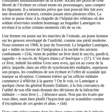
contraintes institutionnelles de la scène. Ricard tire profit de cette
liberté de l’écriture en créant trente-six personnages, sans compter
les figurants. Il a néanmoins prévu que tout pouvait être fait avec
une douzaine d’acteurs, certains jouant alors plusieurs rôles. La
scène se passe donc à la chapelle de l’hôpital des vétérans où des
soldats réservistes rendent hommage au brigadier Lanteigne en
recréant à la scène certains moments clés de sa vie.
Une femme est assise sur les marches de l’estrade, un jeune homme
sur les genoux enveloppé de l’unifolié, comme une
pietà
moderne.
Nous sommes en 1968, le jour du Souvenir. Le brigadier Lanteigne,
qui « milite en faveur de l’intégration à la société des anciens
combattants » (54), vient de publier un livre dont le succès, paraît-il,
rappelle « le succès de
Nègres blancs d’Amérique
» (57). C’est donc
ce livre, intitulé lui-même
Gens sans aveu
, qui est au coeur de la
pièce, laquelle, dans un effet de synchronicités multiples, superpose
son propos, les conditions de son écriture et l’effet de scandale qui
marque sa réception. Comment tolérer qu’un officier militaire
commence à réfléchir à la guerre ? On le voit, ce Lanteigne a
quelque chose du général Roméo Dallaire, à la fois convaincu de
l’utilité de son rôle mais doutant des décisions de la hiérarchie
militaire : « mon livre […] dénonce aussi. Non pas les écarts que
vous dites, mais bien plutôt l’hypocrisie qui se scandalise comme
d’exceptions de ces gestes et abus. » (44)
Dans cette pièce comme dans les deux autres volets de la trilogie,