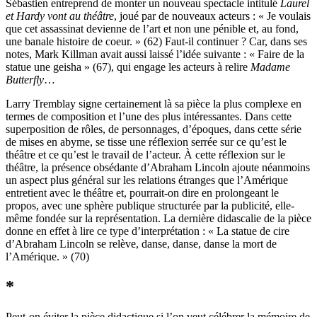
Sébastien entreprend de monter un nouveau spectacle intitulé
Laurel
et Hardy vont au théâtre
, joué par de nouveaux acteurs : « Je voulais
que cet assassinat devienne de l’art et non une pénible et, au fond,
une banale histoire de coeur. » (62) Faut-il continuer ? Car, dans ses
notes, Mark Killman avait aussi laissé l’idée suivante : « Faire de la
statue une geisha » (67), qui engage les acteurs à relire
Madame
Butterfly
…
Larry Tremblay signe certainement là sa pièce la plus complexe en
termes de composition et l’une des plus intéressantes. Dans cette
superposition de rôles, de personnages, d’époques, dans cette série
de mises en abyme, se tisse une réflexion serrée sur ce qu’est le
théâtre et ce qu’est le travail de l’acteur. À cette réflexion sur le
théâtre, la présence obsédante d’Abraham Lincoln ajoute néanmoins
un aspect plus général sur les relations étranges que l’Amérique
entretient avec le théâtre et, pourrait-on dire en prolongeant le
propos, avec une sphère publique structurée par la publicité, elle-
même fondée sur la représentation. La dernière didascalie de la pièce
donne en effet à lire ce type d’interprétation : « La statue de cire
d’Abraham Lincoln se relève, danse, danse, danse la mort de
l’Amérique. » (70)
*
Peut-on éviter la pièce didactique si l’on veut célébrer la mémoire de