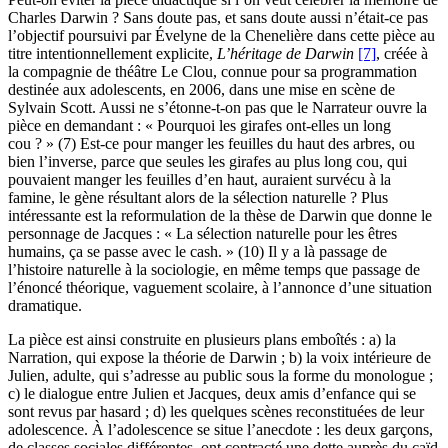
Charles Darwin ? Sans doute pas, et sans doute aussi n’était-ce pas
l’objectif poursuivi par Évelyne de la Chenelière dans cette pièce au
titre intentionnellement explicite,
L’héritage de Darwin
[7]
, créée à
la compagnie de théâtre Le Clou, connue pour sa programmation
destinée aux adolescents, en 2006, dans une mise en scène de
Sylvain Scott. Aussi ne s’étonne-t-on pas que le Narrateur ouvre la
pièce en demandant : « Pourquoi les girafes ont-elles un long
cou ? » (7) Est-ce pour manger les feuilles du haut des arbres, ou
bien l’inverse, parce que seules les girafes au plus long cou, qui
pouvaient manger les feuilles d’en haut, auraient survécu à la
famine, le gène résultant alors de la sélection naturelle ? Plus
intéressante est la reformulation de la thèse de Darwin que donne le
personnage de Jacques : « La sélection naturelle pour les êtres
humains, ça se passe avec le cash. » (10) Il y a là passage de
l’histoire naturelle à la sociologie, en même temps que passage de
l’énoncé théorique, vaguement scolaire, à l’annonce d’une situation
dramatique.
La pièce est ainsi construite en plusieurs plans emboîtés : a) la
Narration, qui expose la théorie de Darwin ; b) la voix intérieure de
Julien, adulte, qui s’adresse au public sous la forme du monologue ;
c) le dialogue entre Julien et Jacques, deux amis d’enfance qui se
sont revus par hasard ; d) les quelques scènes reconstituées de leur
adolescence. À l’adolescence se situe l’anecdote : les deux garçons,
de classes sociales différentes, ont contracté une dette auprès du caïd