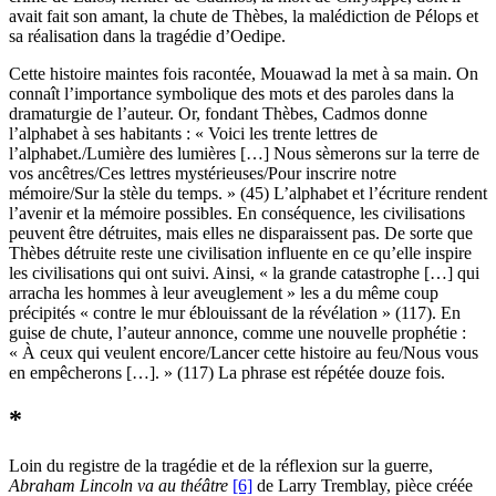
avait fait son amant, la chute de Thèbes, la malédiction de Pélops et
sa réalisation dans la tragédie d’Oedipe.
Cette histoire maintes fois racontée, Mouawad la met à sa main. On
connaît l’importance symbolique des mots et des paroles dans la
dramaturgie de l’auteur. Or, fondant Thèbes, Cadmos donne
l’alphabet à ses habitants : « Voici les trente lettres de
l’alphabet./Lumière des lumières […] Nous sèmerons sur la terre de
vos ancêtres/Ces lettres mystérieuses/Pour inscrire notre
mémoire/Sur la stèle du temps. » (45) L’alphabet et l’écriture rendent
l’avenir et la mémoire possibles. En conséquence, les civilisations
peuvent être détruites, mais elles ne disparaissent pas. De sorte que
Thèbes détruite reste une civilisation influente en ce qu’elle inspire
les civilisations qui ont suivi. Ainsi, « la grande catastrophe […] qui
arracha les hommes à leur aveuglement » les a du même coup
précipités « contre le mur éblouissant de la révélation » (117). En
guise de chute, l’auteur annonce, comme une nouvelle prophétie :
« À ceux qui veulent encore/Lancer cette histoire au feu/Nous vous
en empêcherons […]. » (117) La phrase est répétée douze fois.
*
Loin du registre de la tragédie et de la réflexion sur la guerre,
Abraham Lincoln va au théâtre
[6]
de Larry Tremblay, pièce créée