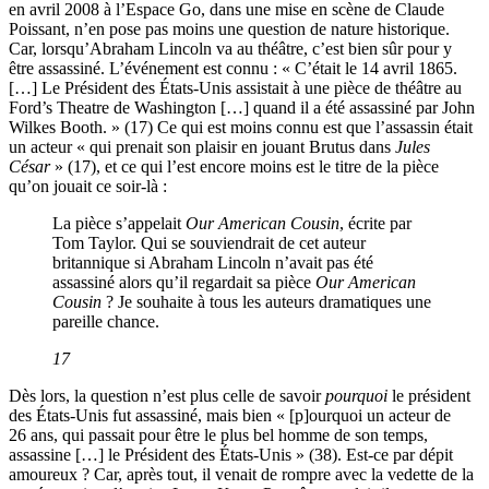
en avril 2008 à l’Espace Go, dans une mise en scène de Claude
Poissant, n’en pose pas moins une question de nature historique.
Car, lorsqu’Abraham Lincoln va au théâtre, c’est bien sûr pour y
être assassiné. L’événement est connu : « C’était le 14 avril 1865.
[…] Le Président des États-Unis assistait à une pièce de théâtre au
Ford’s Theatre de Washington […] quand il a été assassiné par John
Wilkes Booth. » (17) Ce qui est moins connu est que l’assassin était
un acteur « qui prenait son plaisir en jouant Brutus dans
Jules
César
» (17), et ce qui l’est encore moins est le titre de la pièce
qu’on jouait ce soir-là :
La pièce s’appelait
Our American Cousin
, écrite par
Tom Taylor. Qui se souviendrait de cet auteur
britannique si Abraham Lincoln n’avait pas été
assassiné alors qu’il regardait sa pièce
Our American
Cousin
? Je souhaite à tous les auteurs dramatiques une
pareille chance.
17
Dès lors, la question n’est plus celle de savoir
pourquoi
le président
des États-Unis fut assassiné, mais bien « [p]ourquoi un acteur de
26 ans, qui passait pour être le plus bel homme de son temps,
assassine […] le Président des États-Unis » (38). Est-ce par dépit
amoureux ? Car, après tout, il venait de rompre avec la vedette de la