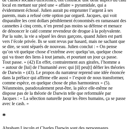
local en mettant sur pied une « affaire » pyramidale, qui a
évidemment échoué. Julien aurait pu emprunter l’argent à ses
parents, mais a refusé cette option par orgueil. Jacques, qui voit
disparaître les cent dollars péniblement économisés en ramassant des
cannettes à cinq cents, n’en prend pas moins sa défense et menace
de dénoncer le caïd comme revendeur de drogue à la polyvalente.
Par la suite, la vie a séparé les deux garçons, quand Julien est parti
vers l’école privée. Ils se sont revus par hasard, mais ne sachant que
se dire, se sont séparés de nouveau. Julien conclut : « On pense
qu’on vit quelque chose d’extrême avec quelqu’un, quelque chose
qui va tisser des liens à tout jamais, et pourtant un jour ça passe.
Tout passe. » (42) En effet, contrairement aux girafes, l’homme a
« autour de [lui] de l’humanité avec qui [il] peu[t] défier les théories
de Darwin » (43). Le propos du narrateur reprend une idée énoncée
dans la préface qui affirme elle aussi « l’espoir de nous transformer,
comme espèce, en quelque chose de plus harmonieux » (5).
Néanmoins, paradoxalement peut-être, la pièce elle-même ne
dispose pas de la théorie de Darwin telle que reformulée par
Jacques : « La sélection naturelle pour les êtres humains, ça se passe
avec le cash. »
*
Abraham Lincoln et Charles Darwin sont des personnages