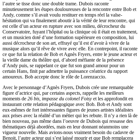
l’autre se tisse donc une double trame. Dubois raconte
minutieusement les étapes douloureuses de la rencontre entre Bob et
Andy, comme s’il avait voulu restituer en temps réel la valse-
hésitation qui va finalement aboutir à la vérité de leur rencontre, qui
est celle d’un acteur en rupture avec son milieu, décrocheur du
Conservatoire, fuyant l’hôpital ou la clinique où il était en traitement,
et un musicien doté d’une formation supérieure en composition, lui
aussi décrocheur de son art, effrayé qu’il est d’avoir à vivre de la
musique alors qu’il rêve de vivre avec elle. En contrepoint, il raconte
ce que fut la relation de Bob et Agnès Fryers, entre le jeune acteur et
la vieille dame du théâtre qui, d’abord méfiante de la présence
d’Andy puis, se rappelant ce que fut son grand amour pour un
certain Hans, finit par admettre la puissance créatrice du rapport
amoureux. Bob accepte donc le rôle de Lorenzaccio.
Avec le personnage d’Agnès Fryers, Dubois crée une remarquable
figure d’actrice qui, par certains aspects, rappelle les meilleurs
moments de
26 bis, impasse du colonel Foisy
et les approfondit en
instaurant cette relation pédagogique avec Bob. Bob et Andy sont
eux-mêmes de fort intéressantes figures de jeunes artistes idéalistes
aux prises avec la réalité d’un métier qui les rebute. Il n’y a rien là de
bien nouveau, pas même dans l’oeuvre de Dubois qui ressasse des
thématiques déjà abordées, mais en leur donnant néanmoins une
vigueur nouvelle. Mais avions-nous vraiment besoin du cadavre de
Benoit, l’autre acteur qui s’est laissé mourir et que Bob remplacera