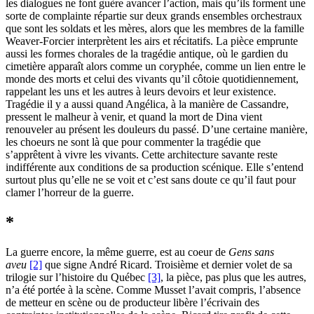
les dialogues ne font guère avancer l’action, mais qu’ils forment une
sorte de complainte répartie sur deux grands ensembles orchestraux
que sont les soldats et les mères, alors que les membres de la famille
Weaver-Forcier interprètent les airs et récitatifs. La pièce emprunte
aussi les formes chorales de la tragédie antique, où le gardien du
cimetière apparaît alors comme un coryphée, comme un lien entre le
monde des morts et celui des vivants qu’il côtoie quotidiennement,
rappelant les uns et les autres à leurs devoirs et leur existence.
Tragédie il y a aussi quand Angélica, à la manière de Cassandre,
pressent le malheur à venir, et quand la mort de Dina vient
renouveler au présent les douleurs du passé. D’une certaine manière,
les choeurs ne sont là que pour commenter la tragédie que
s’apprêtent à vivre les vivants. Cette architecture savante reste
indifférente aux conditions de sa production scénique. Elle s’entend
surtout plus qu’elle ne se voit et c’est sans doute ce qu’il faut pour
clamer l’horreur de la guerre.
*
La guerre encore, la même guerre, est au coeur de
Gens sans
aveu
[2]
que signe André Ricard. Troisième et dernier volet de sa
trilogie sur l’histoire du Québec
[3]
, la pièce, pas plus que les autres,
n’a été portée à la scène. Comme Musset l’avait compris, l’absence
de metteur en scène ou de producteur libère l’écrivain des