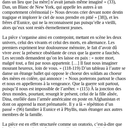
dans un lieu que [sa mère] n’avait jamais même imaginé » (33),
Dan, un Blanc de New York, qui appelle les autres à un
comportement cérémonial (« Nous devons crier devant notre destin
tragique et implorer le ciel de nous prendre en pitié » [38]), et les
frères d’Eunice, qui ne la reconnaissent pas puisqu’elle a vieilli,
alors qu’eux sont restés éternellement jeunes.
La pièce s’organise ainsi en contrepoint, mettant en scène les deux
univers, celui des vivants et celui des morts, en alternance. Les
premiers expriment leur douloureuse mémoire, le fait d’avoir dû
vivre avec la présence obsédante de ceux que la guerre a fauchés.
Les seconds demandent qu’on les laisse en paix : « notre mort,
malgré tout, a fini par nous appartenir. […] Il faut nous imaginer
mourant heureux, loin de vous. » (118-119) D’un tableau à l’autre se
danse un étrange ballet qui oppose le choeur des soldats au choeur
des mères en colère, qui annonce : « Nous porterons partout le chaos
et nous en appellerons à la vengeance. Que la guerre soit partout,
puisqu’il nous est impossible de l’arrêter. » (115) À la jonction des
deux mondes, pourtant, resurgit le présent, celui de la fille aînée,
Dina, enrôlée dans l’armée américaine en poste en Afghanistan et
dont on apprend la mort prématurée. Il y a là « répétition d’un
passé » (96) familier à Eunice et à Phyllis, mais étranger aux autres
membres de la famille.
La pièce est en effet structurée comme un oratorio, c’est-à-dire que