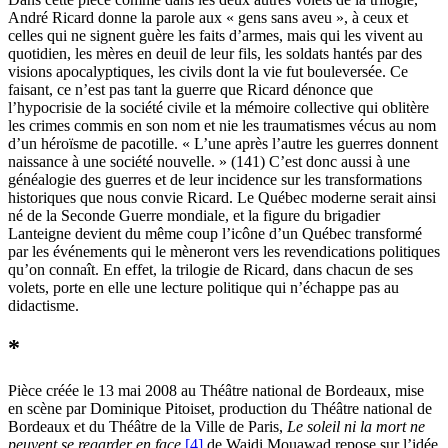
André Ricard donne la parole aux « gens sans aveu », à ceux et
celles qui ne signent guère les faits d’armes, mais qui les vivent au
quotidien, les mères en deuil de leur fils, les soldats hantés par des
visions apocalyptiques, les civils dont la vie fut bouleversée. Ce
faisant, ce n’est pas tant la guerre que Ricard dénonce que
l’hypocrisie de la société civile et la mémoire collective qui oblitère
les crimes commis en son nom et nie les traumatismes vécus au nom
d’un héroïsme de pacotille. « L’une après l’autre les guerres donnent
naissance à une société nouvelle. » (141) C’est donc aussi à une
généalogie des guerres et de leur incidence sur les transformations
historiques que nous convie Ricard. Le Québec moderne serait ainsi
né de la Seconde Guerre mondiale, et la figure du brigadier
Lanteigne devient du même coup l’icône d’un Québec transformé
par les événements qui le mèneront vers les revendications politiques
qu’on connaît. En effet, la trilogie de Ricard, dans chacun de ses
volets, porte en elle une lecture politique qui n’échappe pas au
didactisme.
*
Pièce créée le 13 mai 2008 au Théâtre national de Bordeaux, mise
en scène par Dominique Pitoiset, production du Théâtre national de
Bordeaux et du Théâtre de la Ville de Paris,
Le soleil ni la mort ne
peuvent se regarder en face
[4]
de Wajdi Mouawad repose sur l’idée