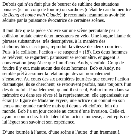
Dubois qui n’en finit plus de beurrer de sublime des situations
banales (ici un coup de foudre) ou sordides (c’était le cas du meurtre
de
Being at home with Claude
), je reconnais néanmoins avoir été
séduite par la puissance évocatrice de certaines scènes.
Il faut dire que la pièce s’ouvre sur une scène percutante par la
collision brutale entre deux messagers en vélo. Une longue litanie de
phrases substantives, très descriptives, à la manière des
stichomythies classiques, reproduit la vitesse des deux courriers.
Puis, à la collision, l’action « se suspend » (18). Les deux hommes
se relèvent, se regardent, paraissent se reconnaître, engagent la
conversation jusqu’à ce que l’un d’eux, Andy, s’enfuie. Coup de
foudre il y eut, mais aucun des deux hommes, Bob et Andy, ne
semble prêt à assumer la relation qui devrait normalement
s’ensuivre. Au cours des six premières journées que couvre l’action
dramatique, ils se cherchent, se retrouvent parfois, mais toujours l’un
des deux fuit. Parallèlement, quand il est seul, Bob retrouve dans sa
mémoire ou dans ses rêves (à la représentation, elle apparaissait sur
écran) la figure de Madame Fryers, une actrice qui connut en son
temps une grande carrière mais qui depuis vit cloîtrée, loin du
monde. Bob l’a un jour croisée au cours d’une livraison. Celle-ci,
ayant reconnu chez lui le talent d’un acteur immense, a entrepris de
lui léguer son savoir et son expérience.
D’une journée à l’autre, d’une scène à l’autre, d’un fragment à