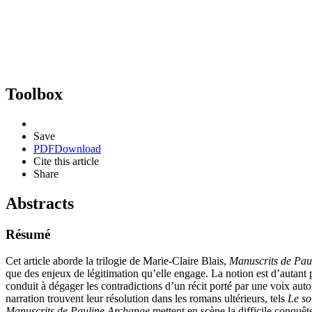
Toolbox
Save
PDF
Download
Cite this article
Share
Abstracts
Résumé
Cet article aborde la trilogie de Marie-Claire Blais,
Manuscrits de Pau
que des enjeux de légitimation qu’elle engage. La notion est d’autant 
conduit à dégager les contradictions d’un récit porté par une voix autor
narration trouvent leur résolution dans les romans ultérieurs, tels
Le so
Manuscrits de Pauline Archange
mettent en scène la difficile conquête