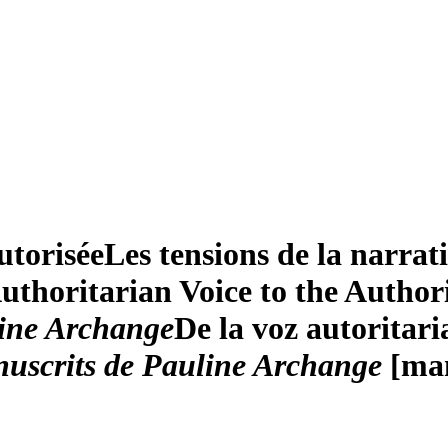
autorisée
Les tensions de la narrat
thoritarian Voice to the Authori
line Archange
De la voz autoritari
uscrits de Pauline Archange
[man