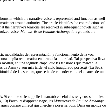
he forms in which the narrative voice is represented and function as well
atic net around authority. The article identifies the contradictions of
hat the narrative’s tensions are resolved in subsequent novels such as
horized voice,
Manuscrits de Pauline Archange
foregrounds the
decir, modalidades de representación y funcionamiento de la voz
 una amplia red temática en torno a la autoridad. Tal perspectiva lleva
y a mostrar, en una segunda etapa, que las tensiones que marcan la
es de Anna) y aun más tarde, el ciclo inaugurado por
Soifs
(La Sed).
gitimidad de la escritura, que se ha de entender como el alcance de una
A
, 9) comme se le rappelle la narratrice, celui des religieuses dont les
A
, 10) Parcours d’apprentissage, les
Manuscrits de Pauline Archange
sentent aussi comme un récit qui cherche à poser sa voix. Dans un monde où