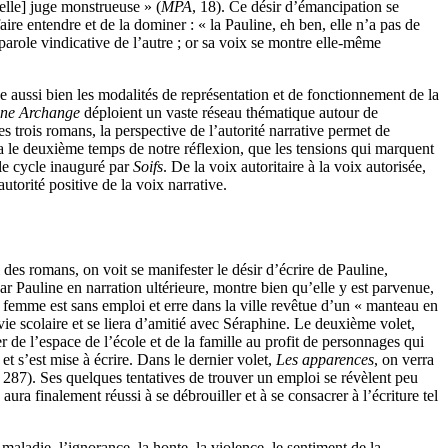
elle] juge monstrueuse » (
MPA
, 18). Ce désir d’émancipation se
aire entendre et de la dominer : « la Pauline, eh ben, elle n’a pas de
 parole vindicative de l’autre ; or sa voix se montre elle-même
gne aussi bien les modalités de représentation et de fonctionnement de la
ine Archange
déploient un vaste réseau thématique autour de
es trois romans, la perspective de l’autorité narrative permet de
sera le deuxième temps de notre réflexion, que les tensions qui marquent
 le cycle inauguré par
Soifs
. De la voix autoritaire à la voix autorisée,
utorité positive de la voix narrative.
 des romans, on voit se manifester le désir d’écrire de Pauline,
ar Pauline en narration ultérieure, montre bien qu’elle y est parvenue,
e femme est sans emploi et erre dans la ville revêtue d’un « manteau en
ie scolaire et se liera d’amitié avec Séraphine. Le deuxième volet,
de l’espace de l’école et de la famille au profit de personnages qui
t s’est mise à écrire. Dans le dernier volet,
Les apparences
, on verra
, 287). Ses quelques tentatives de trouver un emploi se révèlent peu
 finalement réussi à se débrouiller et à se consacrer à l’écriture tel
ladie, l’ignorance, la honte, la violence, le sentiment de la