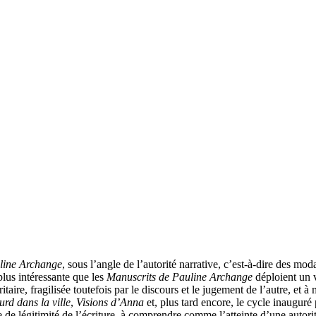
line Archange
, sous l’angle de l’autorité narrative, c’est-à-dire des mo
plus intéressante que les
Manuscrits de Pauline Archange
déploient un v
itaire, fragilisée toutefois par le discours et le jugement de l’autre, e
urd dans la ville
,
Visions d’Anna
et, plus tard encore, le cycle inauguré
 de légitimité de l’écriture, à comprendre comme l’atteinte d’une autorit