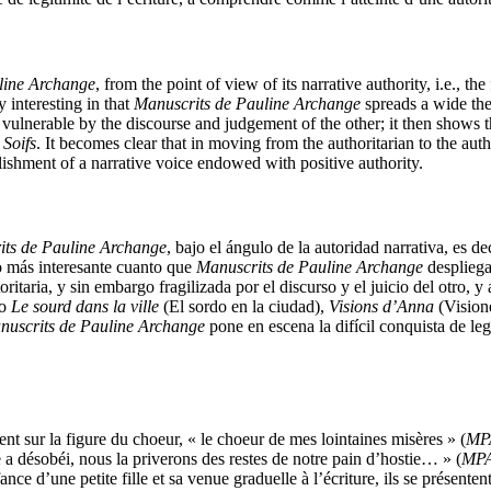
line Archange
, from the point of view of its narrative authority, i.e., t
y interesting in that
Manuscrits de Pauline Archange
spreads a wide them
 vulnerable by the discourse and judgement of the other; it then shows t
h
Soifs
. It becomes clear that in moving from the authoritarian to the aut
blishment of a narrative voice endowed with positive authority.
its de Pauline Archange
, bajo el ángulo de la autoridad narrativa, es 
to más interesante cuanto que
Manuscrits de Pauline Archange
despliega
oritaria, y sin embargo fragilizada por el discurso y el juicio del otro, 
mo
Le sourd dans la ville
(El sordo en la ciudad),
Visions d’Anna
(Vision
nuscrits de Pauline Archange
pone en escena la difícil conquista de le
nt sur la figure du choeur, « le choeur de mes lointaines misères » (
MP
a désobéi, nous la priverons des restes de notre pain d’hostie… » (
MP
l’enfance d’une petite fille et sa venue graduelle à l’écriture, ils se pré