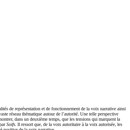
dalités de représentation et de fonctionnement de la voix narrative ainsi
aste réseau thématique autour de l’autorité. Une telle perspective
t à montrer, dans un deuxième temps, que les tensions qui marquent la
 par
Soifs
. Il ressort que, de la voix autoritaire à la voix autorisée, les
é positive de la voix narrative.