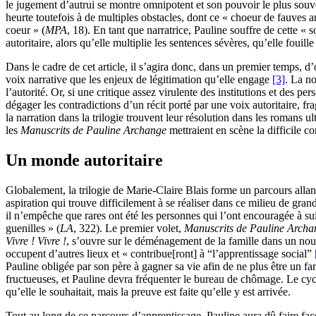
le jugement d’autrui se montre omnipotent et son pouvoir le plus souve
heurte toutefois à de multiples obstacles, dont ce « choeur de fauves a
coeur » (
MPA
, 18). En tant que narratrice, Pauline souffre de cette «
autoritaire, alors qu’elle multiplie les sentences sévères, qu’elle foui
Dans le cadre de cet article, il s’agira donc, dans un premier temps, d’
voix narrative que les enjeux de légitimation qu’elle engage
[3]
. La n
l’autorité. Or, si une critique assez virulente des institutions et des p
dégager les contradictions d’un récit porté par une voix autoritaire, fr
la narration dans la trilogie trouvent leur résolution dans les romans ult
les
Manuscrits de Pauline Archange
mettraient en scène la difficile c
Un monde autoritaire
Globalement, la trilogie de Marie-Claire Blais forme un parcours allant 
aspiration qui trouve difficilement à se réaliser dans ce milieu de gra
il n’empêche que rares ont été les personnes qui l’ont encouragée à sui
guenilles » (
LA
, 322). Le premier volet,
Manuscrits de Pauline Archa
Vivre ! Vivre !
, s’ouvre sur le déménagement de la famille dans un nouv
occupent d’autres lieux et « contribue[ront] à “l’apprentissage social”
Pauline obligée par son père à gagner sa vie afin de ne plus être un far
fructueuses, et Pauline devra fréquenter le bureau de chômage. Le cycl
qu’elle le souhaitait, mais la preuve est faite qu’elle y est arrivée.
Tout au long de ce parcours d’apprentissage, Pauline aura dû faire fac