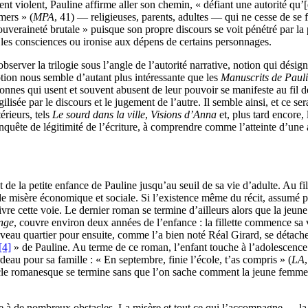
nt violent, Pauline affirme aller son chemin, « défiant une autorité qu’[
mers » (
MPA
, 41) — religieuses, parents, adultes — qui ne cesse de se f
 souveraineté brutale » puisque son propre discours se voit pénétré par la
lle les consciences ou ironise aux dépens de certains personnages.
observer la trilogie sous l’angle de l’autorité narrative, notion qui dési
otion nous semble d’autant plus intéressante que les
Manuscrits de Paul
ersonnes qui usent et souvent abusent de leur pouvoir se manifeste au fil d
agilisée par le discours et le jugement de l’autre. Il semble ainsi, et ce 
érieurs, tels
Le sourd dans la ville
,
Visions d’Anna
et, plus tard encore,
onquête de légitimité de l’écriture, à comprendre comme l’atteinte d’une a
de la petite enfance de Pauline jusqu’au seuil de sa vie d’adulte. Au fil
nde misère économique et sociale. Si l’existence même du récit, assumé p
vre cette voie. Le dernier roman se termine d’ailleurs alors que la jeun
nge
, couvre environ deux années de l’enfance : la fillette commence sa v
eau quartier pour ensuite, comme l’a bien noté Réal Girard, se détacher 
[4]
» de Pauline. Au terme de ce roman, l’enfant touche à l’adolescence e
deau pour sa famille : « En septembre, finie l’école, t’as compris » (
LA
e romanesque se termine sans que l’on sache comment la jeune femme aura
e à de nombreux obstacles. La misère et tout ce qui l’accompagne — la ma