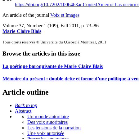
https://doi.org/10.7202/1006463ar
Copied
An error has occurre
An article of the journal
Voix et Images
Volume 37, Number 1 (109), Fall 2011
, p. 73–86
Marie-Claire Blais
Tous droits réservés © Université du Québec à Montréal, 2011
Browse the articles in this issue
La poétique baroquisante de Marie-Claire Blais
Mémoire du présent : double dette et forme d’une politique à ven
Article outline
Back to top
Abstract
Un monde autoritaire
Des voix autoritaires
Les tensions de la narration
Une voix autorisée
Percer les apparences