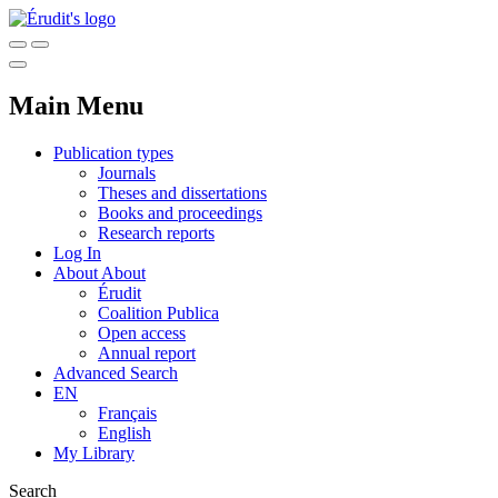
Main Menu
Publication types
Journals
Theses and dissertations
Books and proceedings
Research reports
Log In
About
About
Érudit
Coalition Publica
Open access
Annual report
Advanced Search
EN
Français
English
My Library
Search