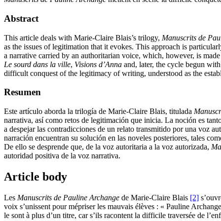
Abstract
This article deals with Marie-Claire Blais’s trilogy,
Manuscrits de Pau
as the issues of legitimation that it evokes. This approach is particularl
a narrative carried by an authoritarian voice, which, however, is made
Le sourd dans la ville
,
Visions d’Anna
and, later, the cycle begun wit
difficult conquest of the legitimacy of writing, understood as the esta
Resumen
Este artículo aborda la trilogía de Marie-Claire Blais, titulada
Manuscr
narrativa, así como retos de legitimación que inicia. La noción es tan
a despejar las contradicciones de un relato transmitido por una voz aut
narración encuentran su solución en las noveles posteriores, tales co
De ello se desprende que, de la voz autoritaria a la voz autorizada,
Ma
autoridad positiva de la voz narrativa.
Article body
Les
Manuscrits de Pauline Archange
de Marie-Claire Blais
[2]
s’ouvre
voix s’unissent pour mépriser les mauvais élèves : « Pauline Archange 
le sont à plus d’un titre, car s’ils racontent la difficile traversée de 