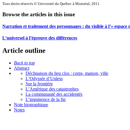
Tous droits réservés © Université du Québec à Montréal, 2011
Browse the articles in this issue
Narration et traitement des personnages : du visible à l’« espace 
L’universel à l’épreuve des différences
Article outline
Back to top
Abstract
Déclinaison du lieu clos : corps, maison, ville
L’Odyssée d’Unless
Sur la frontière
L’Amérique des catastrophes
La communauté des accidentés
L’imminence de la fin
Note biographique
Notes