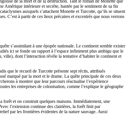
angoisse de la mort et de la destruction. Tant le roman de Monette que
’une Amérique intérieure et secrète, hantée par le sentiment de sa fin
taclysmes auxquels s’attachent Monette et Turcotte, qu’ils se situent
es. C’est à partir de ces lieux précaires et excentrés que nous verrons
e quête s’assimilant à une épopée nationale. Le continent semble exister
étudiés ici se fonde un rapport à l’espace infiniment plus ambigu que le
ille), dont l’interaction révèle la tentative d’habiter le continent et
is que le recueil de Turcotte présente sept récits, attribués
ssé marqué par la mort et le drame. La quête principale de ces deux
rcherons à montrer que leur parcours réactualise l’expérience
toutes les entreprises de colonisation, comme l’explique le géographe
 la forêt et on construit quelques maisons. Immédiatement, une
vec l’extension continue des clairières, la forêt finit par
elief par les frontières évidentes de la nature sauvage.
Aussi