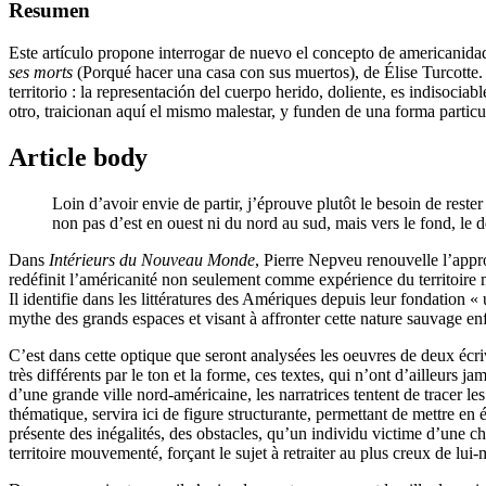
Resumen
Este artículo propone interrogar de nuevo el concepto de americanidad
ses morts
(Porqué hacer una casa con sus muertos), de Élise Turcotte. A
territorio : la representación del cuerpo herido, doliente, es indisoci
otro, traicionan aquí el mismo malestar, y funden de una forma particul
Article body
Loin d’avoir envie de partir, j’éprouve plutôt le besoin de rest
non pas d’est en ouest ni du nord au sud, mais vers le fond, le
Dans
Intérieurs du Nouveau Monde
, Pierre Nepveu renouvelle l’app
redéfinit l’américanité non seulement comme expérience du territoire m
Il identifie dans les littératures des Amériques depuis leur fondatio
mythe des grands espaces et visant à affronter cette nature sauvage e
C’est dans cette optique que seront analysées les oeuvres de deux éc
très différents par le ton et la forme, ces textes, qui n’ont d’ailleurs
d’une grande ville nord-américaine, les narratrices tentent de tracer les
thématique, servira ici de figure structurante, permettant de mettre en é
présente des inégalités, des obstacles, qu’un individu victime d’une chu
territoire mouvementé, forçant le sujet à retraiter au plus creux de lui