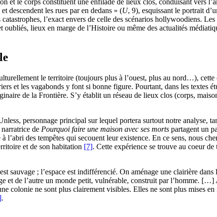
n et le corps constituent une enfilade de lieux clos, conduisant vers l’
s et descendent les rues par en dedans » (
U
, 9), esquissant le portrait d
astrophes, l’exact envers de celle des scénarios hollywoodiens. Les ca
et oubliés, lieux en marge de l’Histoire ou même des actualités médiatiqu
le
turellement le territoire (toujours plus à l’ouest, plus au nord…), cett
uriers et les vagabonds y font si bonne figure. Pourtant, dans les textes 
ire de la Frontière. S’y établit un réseau de lieux clos (corps, maison, v
less, personnage principal sur lequel portera surtout notre analyse, tand
 narratrice de
Pourquoi faire une maison avec ses morts
partagent un pa
à l’abri des tempêtes qui secouent leur existence. En ce sens, nous che
erritoire et de son habitation
[7]
. Cette expérience se trouve au coeur de 
 est sauvage ; l’espace est indifférencié. On aménage une clairière dans
vage et de l’autre un monde petit, vulnérable, construit par l’homme. […] A
e colonie ne sont plus clairement visibles. Elles ne sont plus mises en r
]
.