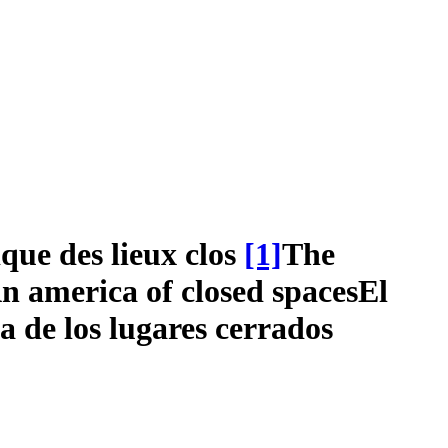
ue des lieux clos
[1]
The
n america of closed spaces
El
 de los lugares cerrados