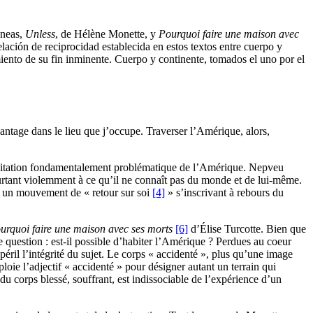
áneas,
Unless
, de Hélène Monette, y
Pourquoi faire une maison avec
elación de reciprocidad establecida en estos textos entre cuerpo y
imiento de su fin inminente. Cuerpo y continente, tomados el uno por el
vantage dans le lieu que j’occupe. Traverser l’Amérique, alors,
habitation fondamentalement problématique de l’Amérique. Nepveu
eurtant violemment à ce qu’il ne connaît pas du monde et de lui-même.
r un mouvement de « retour sur soi
[4]
» s’inscrivant à rebours du
urquoi faire une maison avec ses morts
[6]
d’Élise Turcotte. Bien que
me question : est-il possible d’habiter l’Amérique ? Perdues au coeur
 péril l’intégrité du sujet. Le corps « accidenté », plus qu’une image
ploie l’adjectif « accidenté » pour désigner autant un terrain qui
 du corps blessé, souffrant, est indissociable de l’expérience d’un