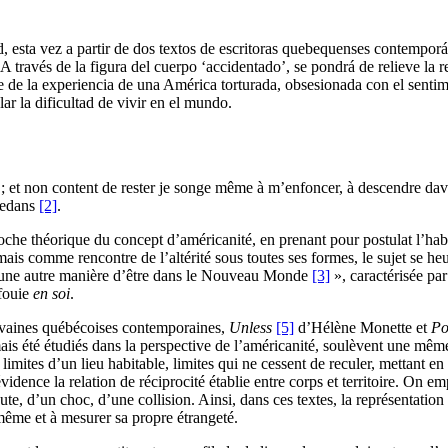
, esta vez a partir de dos textos de escritoras quebequenses contempor
 través de la figura del cuerpo ‘accidentado’, se pondrá de relieve la r
able de la experiencia de una América torturada, obsesionada con el sent
ar la dificultad de vivir en el mundo.
er ; et non content de rester je songe même à m’enfoncer, à descendre da
 dedans
[2]
.
roche théorique du concept d’américanité, en prenant pour postulat l’
ais comme rencontre de l’altérité sous toutes ses formes, le sujet se h
n « une autre manière d’être dans le Nouveau Monde
[3]
», caractérisée pa
nfouie
en soi
.
rivaines québécoises contemporaines,
Unless
[5]
d’Hélène Monette et
Po
 jamais été étudiés dans la perspective de l’américanité, soulèvent une mê
 limites d’un lieu habitable, limites qui ne cessent de reculer, mettant en
vidence la relation de réciprocité établie entre corps et territoire. On em
te, d’un choc, d’une collision. Ainsi, dans ces textes, la représentation
-même et à mesurer sa propre étrangeté.