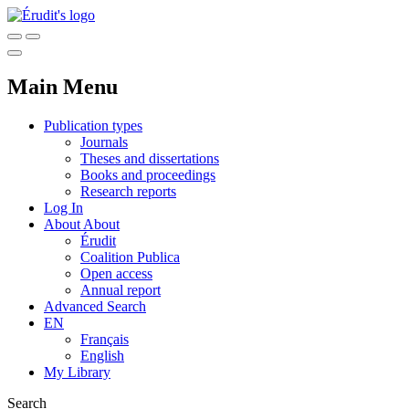
Main Menu
Publication types
Journals
Theses and dissertations
Books and proceedings
Research reports
Log In
About
About
Érudit
Coalition Publica
Open access
Annual report
Advanced Search
EN
Français
English
My Library
Search