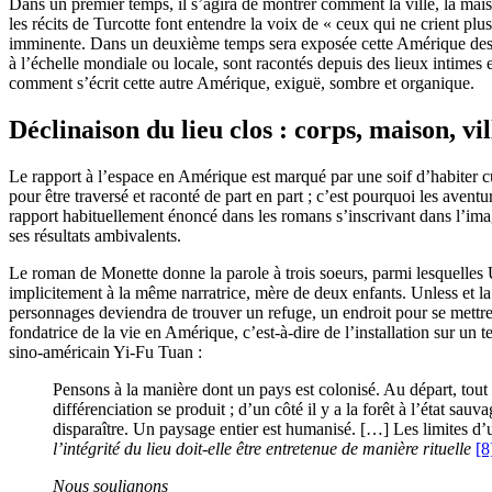
Dans un premier temps, il s’agira de montrer comment la ville, la maiso
les récits de Turcotte font entendre la voix de « ceux qui ne crient plu
imminente. Dans un deuxième temps sera exposée cette Amérique des cat
à l’échelle mondiale ou locale, sont racontés depuis des lieux intimes 
comment s’écrit cette autre Amérique, exiguë, sombre et organique.
Déclinaison du lieu clos : corps, maison, vil
Le rapport à l’espace en Amérique est marqué par une soif d’habiter cul
pour être traversé et raconté de part en part ; c’est pourquoi les avent
rapport habituellement énoncé dans les romans s’inscrivant dans l’imagina
ses résultats ambivalents.
Le roman de Monette donne la parole à trois soeurs, parmi lesquelles Un
implicitement à la même narratrice, mère de deux enfants. Unless et la
personnages deviendra de trouver un refuge, un endroit pour se mettre 
fondatrice de la vie en Amérique, c’est-à-dire de l’installation sur un t
sino-américain Yi-Fu Tuan :
Pensons à la manière dont un pays est colonisé. Au départ, tout
différenciation se produit ; d’un côté il y a la forêt à l’état sau
disparaître. Un paysage entier est humanisé. […] Les limites d’un
l’intégrité du lieu doit-elle être entretenue de manière rituelle
[8
Nous soulignons