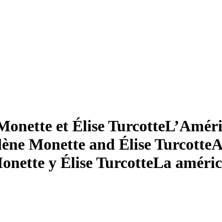
Monette et Élise Turcotte
L’Amériq
ène Monette and Élise Turcotte
A
nette y Élise Turcotte
La américa