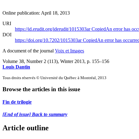
Online publication: April 18, 2013
URI
https://id.erudit.org/iderudit/1015303ar
Copied
An error has occ
DOI
https://doi.org/10.7202/1015303ar
Copied
An error has occurre
A document of the journal
Voix et Images
Volume 38, Number 2 (113), Winter 2013
, p. 155–156
Louis Dantin
Tous droits réservés © Université du Québec à Montréal, 2013
Browse the articles in this issue
Fin de trilogie
[End of issue] Back to summary
Article outline