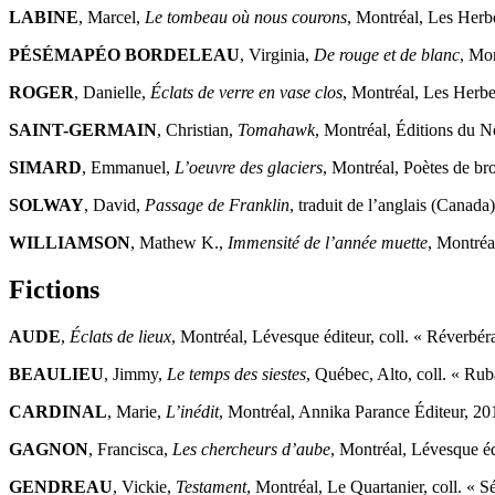
LABINE
, Marcel,
Le tombeau où nous courons
, Montréal, Les Herb
PÉSÉMAPÉO BORDELEAU
, Virginia,
De rouge et de blanc
, Mo
ROGER
, Danielle,
Éclats de verre en vase clos
, Montréal, Les Herbe
SAINT-GERMAIN
, Christian,
Tomahawk
, Montréal, Éditions du N
SIMARD
, Emmanuel,
L’oeuvre des glaciers
, Montréal, Poètes de br
SOLWAY
, David,
Passage de Franklin
, traduit de l’anglais (Canada
WILLIAMSON
, Mathew K.,
Immensité de l’année muette
, Montréa
Fictions
AUDE
,
Éclats de lieux
, Montréal, Lévesque éditeur, coll. « Réverbér
BEAULIEU
, Jimmy,
Le temps des siestes
, Québec, Alto, coll. « Rub
CARDINAL
, Marie,
L’inédit
, Montréal, Annika Parance Éditeur, 20
GAGNON
, Francisca,
Les chercheurs d’aube
, Montréal, Lévesque éd
GENDREAU
, Vickie,
Testament
, Montréal, Le Quartanier, coll. « 