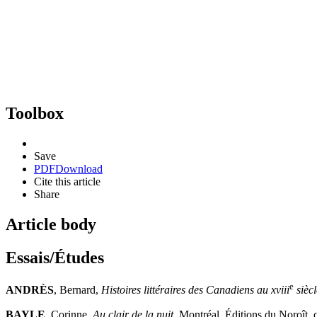
Toolbox
Save
PDF
Download
Cite this article
Share
Article body
Essais/Études
e
ANDRÈS
, Bernard,
Histoires littéraires des Canadiens au
xviii
siècl
BAYLE
, Corinne,
Au clair de la nuit
, Montréal, Éditions du Noroît, 