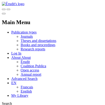
Main Menu
Publication types
Journals
Theses and dissertations
Books and proceedings
Research reports
Log In
About
About
Érudit
Coalition Publica
Open access
Annual report
Advanced Search
EN
Français
English
My Library
Search