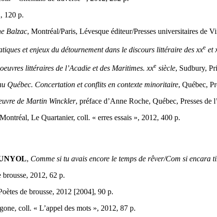
, 120 p.
ne Balzac
, Montréal/Paris, Lévesque éditeur/Presses universitaires de V
e
atiques et enjeux du détournement dans le discours littéraire des
xx
et
e
oeuvres littéraires de l’Acadie et des Maritimes.
xx
siècle
, Sudbury, Pr
au Québec. Concertation et conflits en contexte minoritaire
, Québec, Pr
oeuvre de Martin Winckler
, préface d’Anne Roche, Québec, Presses de l
 Montréal, Le Quartanier, coll. « erres essais », 2012, 400 p.
UNYOL
,
Comme si tu avais encore le temps de rêver/Com si encara t
e brousse, 2012, 62 p.
Poètes de brousse, 2012 [2004], 90 p.
gone, coll. « L’appel des mots », 2012, 87 p.