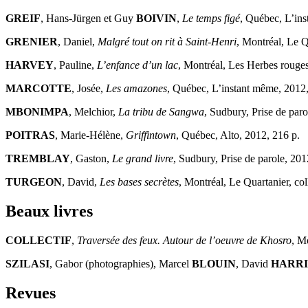
GREIF
, Hans-Jürgen et Guy
BOIVIN
,
Le temps figé
, Québec, L’ins
GRENIER
, Daniel,
Malgré tout on rit à Saint-Henri
, Montréal, Le Q
HARVEY
, Pauline,
L’enfance d’un lac
, Montréal, Les Herbes rouges
MARCOTTE
, Josée,
Les amazones
, Québec, L’instant même, 2012,
MBONIMPA
, Melchior,
La tribu de Sangwa
, Sudbury, Prise de paro
POITRAS
, Marie-Hélène,
Griffintown
, Québec, Alto, 2012, 216 p.
TREMBLAY
, Gaston,
Le grand livre
, Sudbury, Prise de parole, 201
TURGEON
, David,
Les bases secrètes
, Montréal, Le Quartanier, co
Beaux livres
COLLECTIF
,
Traversée des feux. Autour de l’oeuvre de Khosro
, M
SZILASI
, Gabor (photographies), Marcel
BLOUIN
, David
HARRI
Revues