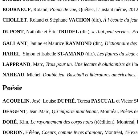
BOURNEUF
, Roland,
Points de vue
, Québec, L’instant même, 2012
CHOLLET
, Roland et Stéphane
VACHON
(dir.),
À l’écoute du jeu
DUPONT
, Nathalie et Éric
TRUDEL
(dir.),
« Tout peut servir ». Pr
GALLANT
, Janine et Maurice
RAYMOND
(dir.),
Dictionnaire des 
HAREL
, Simon et Isabelle
ST-AMAND
(dir.),
Les figures du siège 
LAPPRAND
, Marc,
Trois pour un. Une lecture évolutionniste de l’
NAREAU
, Michel,
Double jeu. Baseball et littératures américaines
,
Poésie
ACQUELIN
, José, Louise
DUPRÉ
, Teresa
PASCUAL
et Victor
S
DESGENT
, Jean-Marc,
Qu’importe maintenant
, Montréal, Poètes d
DORÉ
, Kim,
Le rayonnement des corps noirs
(réédition), Montréal, 
DORION
, Hélène,
Coeurs, comme livres d’amour
, Montréal, l’Hexa