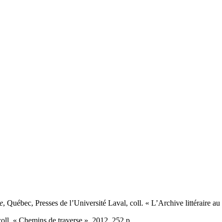
e
, Québec, Presses de l’Université Laval, coll. « L’Archive littéraire a
coll. « Chemins de traverse », 2012, 252 p.