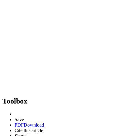
Toolbox
Save
PDF
Download
Cite this article
Share