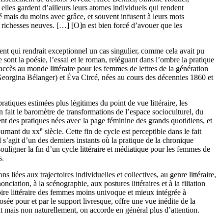
les gardent d’ailleurs leurs atomes individuels qui rendent
té mais du moins avec grâce, et souvent infusent à leurs mots
s richesses neuves. […] [O]n est bien forcé d’avouer que les
ent qui rendrait exceptionnel un cas singulier, comme cela avait pu
 sont la poésie, l’essai et le roman, reléguant dans l’ombre la pratique
d’accès au monde littéraire pour les femmes de lettres de la génération
rgina Bélanger) et Éva Circé, nées au cours des décennies 1860 et
tiques estimées plus légitimes du point de vue littéraire, les
n fait le baromètre de transformations de l’espace socioculturel, du
ent des pratiques nées avec la page féminine des grands quotidiens, et
e
tournant du
xx
siècle. Cette fin de cycle est perceptible dans le fait
s’agit d’un des derniers instants où la pratique de la chronique
uligner la fin d’un cycle littéraire et médiatique pour les femmes de
s.
s liées aux trajectoires individuelles et collectives, au genre littéraire,
ciation, à la scénographie, aux postures littéraires et à la filiation
toire littéraire des femmes moins univoque et mieux intégrée à
sée pour et par le support livresque, offre une vue inédite de la
t mais non naturellement, on accorde en général plus d’attention.