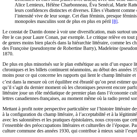
Alice Lemieux, Hélène Charbonneau, Éva Senécal, Marie Ratté, M
leurs confidences distinctes et diverses. Elles s’ébattent comme
l’intensité vive de leur songe. Cet élan féminin, presque fémini
monopoles masculins sont de plus en plus en péril
[8]
.
Le constat de Dantin donne à voir une diversification, mais surtout un
être le cas pour Laure Conan, par exemple. Le critique relève en tout p
de genres moins bien placés dans la hiérarchie littéraire, comme les chr
des Françoise (pseudonyme de Robertine Barry), Madeleine (pseudon
1870.
De plus en plus minorisés sur le plan esthétique au sein d’un espace li
chroniques et les billets continuent néanmoins, au début des années 193
moins pour ce qui concerne les rapports qui lient le champ littéraire 
c’est dans la mesure où cet équilibre est ébranlé qu’on peut estimer 
qu’il s’agit du dernier moment où les chroniques peuvent encore parfois
littéraire joue un rôle médiatique de premier plan dans l’économie cul
lettres canadiennes-françaises, au moment même où la radio prend son e
Mettant à profit notre perspective particulière sur l’histoire littéraire 
à la configuration du champ littéraire, à l’acceptabilité et à la légitimit
avec les salonnières et les pratiques épistolaires, nous croyons que ce
l’ensemble des préoccupations littéraires et culturelles de l’époque. P
culture commune des années 1930, qui contribue à mieux saisir l’espri