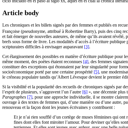
ciclo iniciado en el paso al siglo
xx
, aquel en el cual la crónica liter
Article body
Les chroniques et les billets signés par des femmes et publiés en recu
Françoise (pseudonyme, attribué à Robertine Barry), puis des cinq re
et fait émerger de nouvelles auteures, de même qu’ils avaient révélé,
brefs sous forme de livre. Les modalités d’accès à l’écriture publique p
scripturaires difficiles à envisager auparavant
[3]
.
Cet élargissement des possibles en matière d’écriture publique pour le
même moment, des poètes étaient reconnues
[4]
, des femmes signaient
constituer des exceptions qui étonnaient par leur singularité pour form
socioéconomique porté par une certaine prospérité
[5]
, une modernisat
le créneau populaire tandis qu’Albert Lévesque devient le premier édite
Si la visibilité et la popularité des recueils de chroniques signés pa
l’esprit de plusieurs, s’aggravent l’un l’autre
[6]
», une décennie plus t
Paragraphes
[7]
, pour une approche individuelle, il se montre clairem
ouvrage à des textes de femmes qui, d’une manière ou d’une autre, pa
renouveau et la façon dont les jeunes écrivaines y contribuent :
Et je n’ai rien soufflé d’un cortège de muses féminines qui ont 
fines dont elles font miroiter l’amour. Pour deviner qu’elles so
terriennes. Et elles sont jeunes avec ardeur, avec une belle naïv