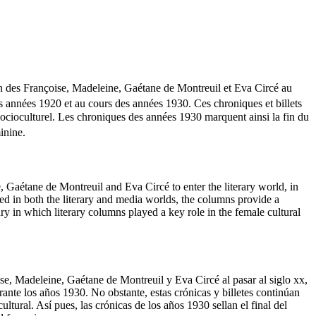
ion des Françoise, Madeleine, Gaétane de Montreuil et Eva Circé au
des années 1920 et au cours des années 1930. Ces chroniques et billets
 socioculturel. Les chroniques des années 1930 marquent ainsi la fin du
inine.
Gaétane de Montreuil and Eva Circé to enter the literary world, in
d in both the literary and media worlds, the columns provide a
ry in which literary columns played a key role in the female cultural
oise, Madeleine, Gaétane de Montreuil y Eva Circé al pasar al siglo
xx
,
ante los años 1930. No obstante, estas crónicas y billetes continúan
tural. Así pues, las crónicas de los años 1930 sellan el final del