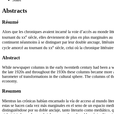
Abstracts
Résumé
Alors que les chroniques avaient incarné la voie d’accès au monde lit
e
tournant du
xx
siècle, elles deviennent de plus en plus marginales au 
continuent néanmoins à se distinguer par leur double ancrage, littérair
e
cycle amorcé au tournant du
xx
siècle, celui où la chronique littérai
Abstract
While newspaper columns in the early twentieth century had been a wa
the late 1920s and throughout the 1930s these columns became more a
barometer of transformations in the cultural sphere. The columns of th
economy.
Resumen
Mientras las crónicas habían encarnado la vía de acceso al mundo liter
estas se hacen cada vez más marginales en el seno de un espacio mediát
distinguiéndose por su doble anclaje, tanto literario como mediático, q