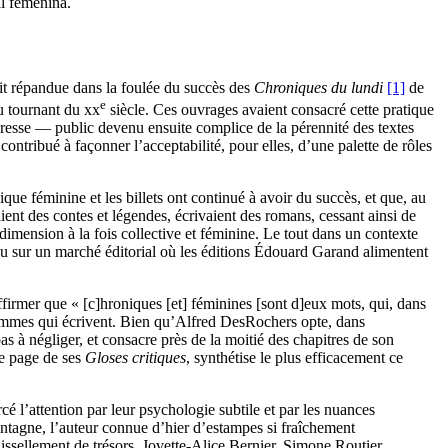
al femenina.
ait répandue dans la foulée du succès des
Chroniques du lundi
[1]
de
e
u tournant du
xx
siècle. Ces ouvrages avaient consacré cette pratique
presse — public devenu ensuite complice de la pérennité des textes
ontribué à façonner l’acceptabilité, pour elles, d’une palette de rôles
ue féminine et les billets ont continué à avoir du succès, et que, au
aient des contes et légendes, écrivaient des romans, cessant ainsi de
 dimension à la fois collective et féminine. Le tout dans un contexte
au sur un marché éditorial où les éditions Édouard Garand alimentent
ffirmer que « [c]hroniques [et] féminines [sont d]eux mots, qui, dans
femmes qui écrivent. Bien qu’Alfred DesRochers opte, dans
as à négliger, et consacre près de la moitié des chapitres de son
ne page de ses
Gloses critiques
, synthétise le plus efficacement ce
é l’attention par leur psychologie subtile et par les nuances
montagne, l’auteur connue d’hier d’estampes si fraîchement
ruissellement de trésors. Jovette-Alice Bernier, Simone Routier,