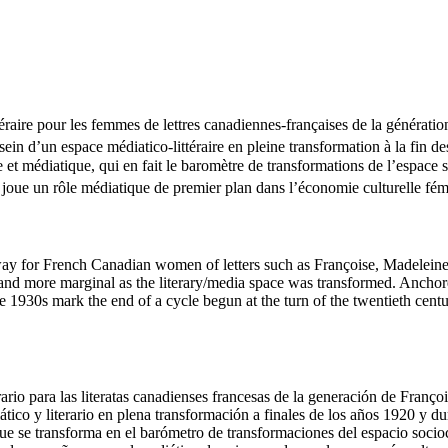
téraire pour les femmes de lettres canadiennes-françaises de la générat
sein d’un espace médiatico-littéraire en pleine transformation à la fin 
e et médiatique, qui en fait le baromètre de transformations de l’espace
re joue un rôle médiatique de premier plan dans l’économie culturelle fém
y for French Canadian women of letters such as Françoise, Madeleine, 
nd more marginal as the literary/media space was transformed. Anchore
e 1930s mark the end of a cycle begun at the turn of the twentieth centu
ario para las literatas canadienses francesas de la generación de Franç
ico y literario en plena transformación a finales de los años 1920 y dur
ue se transforma en el barómetro de transformaciones del espacio sociocul