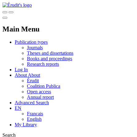
Main Menu
Publication types
Journals
Theses and dissertations
Books and proceedings
Research reports
Log In
About
About
Érudit
Coalition Publica
Open access
Annual report
Advanced Search
EN
Français
English
My Library
Search