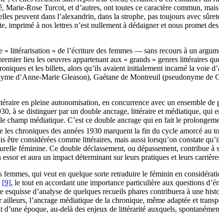
arie-Rose Turcot, et d’autres, ont toutes ce caractère commun, mais el
 elles peuvent dans l’alexandrin, dans la strophe, pas toujours avec sûre
ste, imprimé à nos lettres n’est nullement à dédaigner et nous promet de
e « littérarisation » de l’écriture des femmes — sans recours à un argum
remier lieu les oeuvres appartenant aux « grands » genres littéraires que
oniques et les billets, alors qu’ils avaient initialement incarné la voie 
yme d’Anne-Marie Gleason), Gaétane de Montreuil (pseudonyme de Geo
ttéraire en pleine autonomisation, en concurrence avec un ensemble de pra
0, à se distinguer par un double ancrage, littéraire et médiatique, qui e
et le champ médiatique. C’est ce double ancrage qui en fait le prolongem
que les chroniques des années 1930 marquent la fin du cycle amorcé au 
 être considérées comme littéraires, mais aussi lorsqu’on constate qu’il 
turelle féminine. Ce double déclassement, ou dépassement, contribue à so
ssor et aura un impact déterminant sur leurs pratiques et leurs carrière
des femmes, qui veut en quelque sorte retraduire le féminin en considération
é
[9]
, le tout en accordant une importance particulière aux questions d’énon
tte esquisse d’analyse de quelques recueils phares contribuera à une his
ar ailleurs, l’ancrage médiatique de la chronique, même adaptée et transpo
t d’une époque, au-delà des enjeux de littérarité auxquels, spontanémen