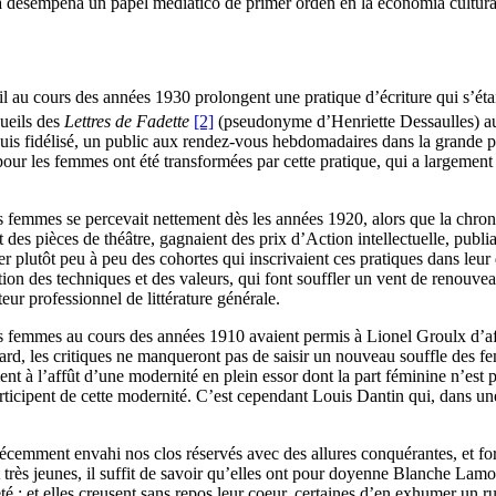
aria desempeña un papel mediático de primer orden en la economía cultur
eil au cours des années 1930 prolongent une pratique d’écriture qui s’ét
cueils des
Lettres de Fadette
[2]
(pseudonyme d’Henriette Dessaulles) a
 puis fidélisé, un public aux rendez-vous hebdomadaires dans la grande 
our les femmes ont été transformées par cette pratique, qui a largement c
s femmes se percevait nettement dès les années 1920, alors que la chroniq
 des pièces de théâtre, gagnaient des prix d’Action intellectuelle, publi
er plutôt peu à peu des cohortes qui inscrivaient ces pratiques dans leur
ion des techniques et des valeurs, qui font souffler un vent de renouve
ur professionnel de littérature générale.
r des femmes au cours des années 1910 avaient permis à Lionel Groulx d’a
ard, les critiques ne manqueront pas de saisir un nouveau souffle des 
ent à l’affût d’une modernité en plein essor dont la part féminine n’est p
rticipent de cette modernité. C’est cependant Louis Dantin qui, dans u
récemment envahi nos clos réservés avec des allures conquérantes, et forc
nt très jeunes, il suffit de savoir qu’elles ont pour doyenne Blanche La
eté ; et elles creusent sans repos leur coeur, certaines d’en exhumer un 