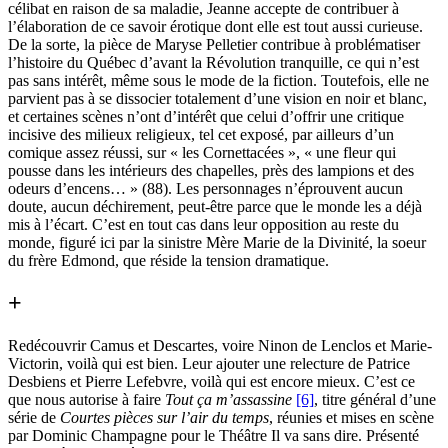
célibat en raison de sa maladie, Jeanne accepte de contribuer à
l’élaboration de ce savoir érotique dont elle est tout aussi curieuse.
De la sorte, la pièce de Maryse Pelletier contribue à problématiser
l’histoire du Québec d’avant la Révolution tranquille, ce qui n’est
pas sans intérêt, même sous le mode de la fiction. Toutefois, elle ne
parvient pas à se dissocier totalement d’une vision en noir et blanc,
et certaines scènes n’ont d’intérêt que celui d’offrir une critique
incisive des milieux religieux, tel cet exposé, par ailleurs d’un
comique assez réussi, sur « les Cornettacées », « une fleur qui
pousse dans les intérieurs des chapelles, près des lampions et des
odeurs d’encens… » (88). Les personnages n’éprouvent aucun
doute, aucun déchirement, peut-être parce que le monde les a déjà
mis à l’écart. C’est en tout cas dans leur opposition au reste du
monde, figuré ici par la sinistre Mère Marie de la Divinité, la soeur
du frère Edmond, que réside la tension dramatique.
+
Redécouvrir Camus et Descartes, voire Ninon de Lenclos et Marie-
Victorin, voilà qui est bien. Leur ajouter une relecture de Patrice
Desbiens et Pierre Lefebvre, voilà qui est encore mieux. C’est ce
que nous autorise à faire
Tout ça m’assassine
[6]
, titre général d’une
série de
Courtes pièces sur l’air du temps
, réunies et mises en scène
par Dominic Champagne pour le Théâtre Il va sans dire. Présenté