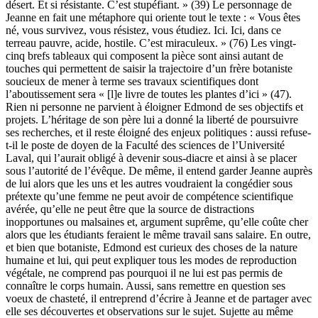
désert. Et si résistante. C’est stupéfiant. » (39) Le personnage de
Jeanne en fait une métaphore qui oriente tout le texte : « Vous êtes
né, vous survivez, vous résistez, vous étudiez. Ici. Ici, dans ce
terreau pauvre, acide, hostile. C’est miraculeux. » (76) Les vingt-
cinq brefs tableaux qui composent la pièce sont ainsi autant de
touches qui permettent de saisir la trajectoire d’un frère botaniste
soucieux de mener à terme ses travaux scientifiques dont
l’aboutissement sera « [l]e livre de toutes les plantes d’ici » (47).
Rien ni personne ne parvient à éloigner Edmond de ses objectifs et
projets. L’héritage de son père lui a donné la liberté de poursuivre
ses recherches, et il reste éloigné des enjeux politiques : aussi refuse-
t-il le poste de doyen de la Faculté des sciences de l’Université
Laval, qui l’aurait obligé à devenir sous-diacre et ainsi à se placer
sous l’autorité de l’évêque. De même, il entend garder Jeanne auprès
de lui alors que les uns et les autres voudraient la congédier sous
prétexte qu’une femme ne peut avoir de compétence scientifique
avérée, qu’elle ne peut être que la source de distractions
inopportunes ou malsaines et, argument suprême, qu’elle coûte cher
alors que les étudiants feraient le même travail sans salaire. En outre,
et bien que botaniste, Edmond est curieux des choses de la nature
humaine et lui, qui peut expliquer tous les modes de reproduction
végétale, ne comprend pas pourquoi il ne lui est pas permis de
connaître le corps humain. Aussi, sans remettre en question ses
voeux de chasteté, il entreprend d’écrire à Jeanne et de partager avec
elle ses découvertes et observations sur le sujet. Sujette au même