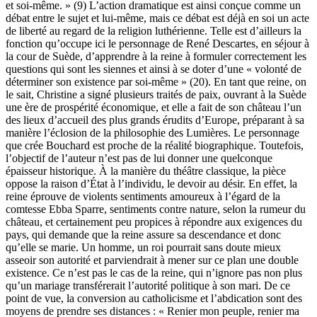
et soi-même. » (9) L’action dramatique est ainsi conçue comme un
débat entre le sujet et lui-même, mais ce débat est déjà en soi un acte
de liberté au regard de la religion luthérienne. Telle est d’ailleurs la
fonction qu’occupe ici le personnage de René Descartes, en séjour à
la cour de Suède, d’apprendre à la reine à formuler correctement les
questions qui sont les siennes et ainsi à se doter d’une « volonté de
déterminer son existence par soi-même » (20). En tant que reine, on
le sait, Christine a signé plusieurs traités de paix, ouvrant à la Suède
une ère de prospérité économique, et elle a fait de son château l’un
des lieux d’accueil des plus grands érudits d’Europe, préparant à sa
manière l’éclosion de la philosophie des Lumières. Le personnage
que crée Bouchard est proche de la réalité biographique. Toutefois,
l’objectif de l’auteur n’est pas de lui donner une quelconque
épaisseur historique. À la manière du théâtre classique, la pièce
oppose la raison d’État à l’individu, le devoir au désir. En effet, la
reine éprouve de violents sentiments amoureux à l’égard de la
comtesse Ebba Sparre, sentiments contre nature, selon la rumeur du
château, et certainement peu propices à répondre aux exigences du
pays, qui demande que la reine assure sa descendance et donc
qu’elle se marie. Un homme, un roi pourrait sans doute mieux
asseoir son autorité et parviendrait à mener sur ce plan une double
existence. Ce n’est pas le cas de la reine, qui n’ignore pas non plus
qu’un mariage transférerait l’autorité politique à son mari. De ce
point de vue, la conversion au catholicisme et l’abdication sont des
moyens de prendre ses distances : « Renier mon peuple, renier ma