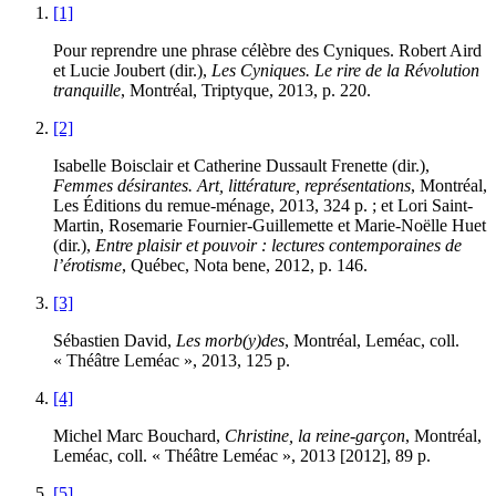
[1]
Pour reprendre une phrase célèbre des Cyniques. Robert Aird
et Lucie Joubert (dir.),
Les Cyniques. Le rire de la Révolution
tranquille
, Montréal, Triptyque, 2013, p. 220.
[2]
Isabelle Boisclair et Catherine Dussault Frenette (dir.),
Femmes désirantes. Art, littérature, représentations
, Montréal,
Les Éditions du remue-ménage, 2013, 324 p. ; et Lori Saint-
Martin, Rosemarie Fournier-Guillemette et Marie-Noëlle Huet
(dir.),
Entre plaisir et pouvoir : lectures contemporaines de
l’érotisme
, Québec, Nota bene, 2012, p. 146.
[3]
Sébastien David,
Les morb(y)des
, Montréal, Leméac, coll.
« Théâtre Leméac », 2013, 125 p.
[4]
Michel Marc Bouchard,
Christine, la reine-garçon
, Montréal,
Leméac, coll. « Théâtre Leméac », 2013 [2012], 89 p.
[5]