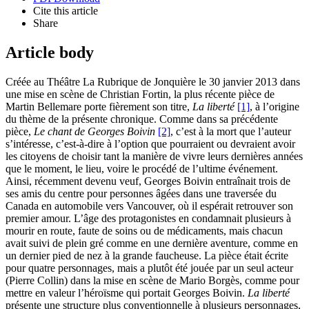
Cite this article
Share
Article body
Créée au Théâtre La Rubrique de Jonquière le 30 janvier 2013 dans
une mise en scène de Christian Fortin, la plus récente pièce de
Martin Bellemare porte fièrement son titre,
La liberté
[1]
, à l’origine
du thème de la présente chronique. Comme dans sa précédente
pièce,
Le chant de Georges Boivin
[2]
, c’est à la mort que l’auteur
s’intéresse, c’est-à-dire à l’option que pourraient ou devraient avoir
les citoyens de choisir tant la manière de vivre leurs dernières années
que le moment, le lieu, voire le procédé de l’ultime événement.
Ainsi, récemment devenu veuf, Georges Boivin entraînait trois de
ses amis du centre pour personnes âgées dans une traversée du
Canada en automobile vers Vancouver, où il espérait retrouver son
premier amour. L’âge des protagonistes en condamnait plusieurs à
mourir en route, faute de soins ou de médicaments, mais chacun
avait suivi de plein gré comme en une dernière aventure, comme en
un dernier pied de nez à la grande faucheuse. La pièce était écrite
pour quatre personnages, mais a plutôt été jouée par un seul acteur
(Pierre Collin) dans la mise en scène de Mario Borgès, comme pour
mettre en valeur l’héroïsme qui portait Georges Boivin.
La liberté
présente une structure plus conventionnelle à plusieurs personnages,