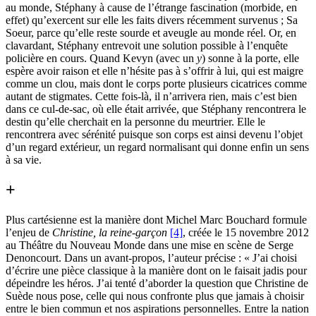
au monde, Stéphany à cause de l’étrange fascination (morbide, en
effet) qu’exercent sur elle les faits divers récemment survenus ; Sa
Soeur, parce qu’elle reste sourde et aveugle au monde réel. Or, en
clavardant, Stéphany entrevoit une solution possible à l’enquête
policière en cours. Quand Kevyn (avec un
y
) sonne à la porte, elle
espère avoir raison et elle n’hésite pas à s’offrir à lui, qui est maigre
comme un clou, mais dont le corps porte plusieurs cicatrices comme
autant de stigmates. Cette fois-là, il n’arrivera rien, mais c’est bien
dans ce cul-de-sac, où elle était arrivée, que Stéphany rencontrera le
destin qu’elle cherchait en la personne du meurtrier. Elle le
rencontrera avec sérénité puisque son corps est ainsi devenu l’objet
d’un regard extérieur, un regard normalisant qui donne enfin un sens
à sa vie.
+
Plus cartésienne est la manière dont Michel Marc Bouchard formule
l’enjeu de
Christine, la reine-garçon
[4]
, créée le 15 novembre 2012
au Théâtre du Nouveau Monde dans une mise en scène de Serge
Denoncourt. Dans un avant-propos, l’auteur précise : « J’ai choisi
d’écrire une pièce classique à la manière dont on le faisait jadis pour
dépeindre les héros. J’ai tenté d’aborder la question que Christine de
Suède nous pose, celle qui nous confronte plus que jamais à choisir
entre le bien commun et nos aspirations personnelles. Entre la nation