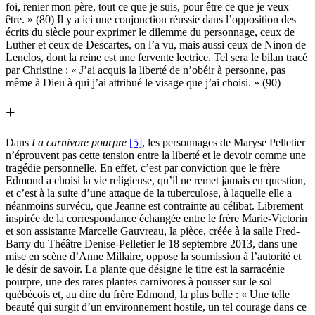
foi, renier mon père, tout ce que je suis, pour être ce que je veux
être. » (80) Il y a ici une conjonction réussie dans l’opposition des
écrits du siècle pour exprimer le dilemme du personnage, ceux de
Luther et ceux de Descartes, on l’a vu, mais aussi ceux de Ninon de
Lenclos, dont la reine est une fervente lectrice. Tel sera le bilan tracé
par Christine : « J’ai acquis la liberté de n’obéir à personne, pas
même à Dieu à qui j’ai attribué le visage que j’ai choisi. » (90)
+
Dans
La carnivore pourpre
[5]
, les personnages de Maryse Pelletier
n’éprouvent pas cette tension entre la liberté et le devoir comme une
tragédie personnelle. En effet, c’est par conviction que le frère
Edmond a choisi la vie religieuse, qu’il ne remet jamais en question,
et c’est à la suite d’une attaque de la tuberculose, à laquelle elle a
néanmoins survécu, que Jeanne est contrainte au célibat. Librement
inspirée de la correspondance échangée entre le frère Marie-Victorin
et son assistante Marcelle Gauvreau, la pièce, créée à la salle Fred-
Barry du Théâtre Denise-Pelletier le 18 septembre 2013, dans une
mise en scène d’Anne Millaire, oppose la soumission à l’autorité et
le désir de savoir. La plante que désigne le titre est la sarracénie
pourpre, une des rares plantes carnivores à pousser sur le sol
québécois et, au dire du frère Edmond, la plus belle : « Une telle
beauté qui surgit d’un environnement hostile, un tel courage dans ce