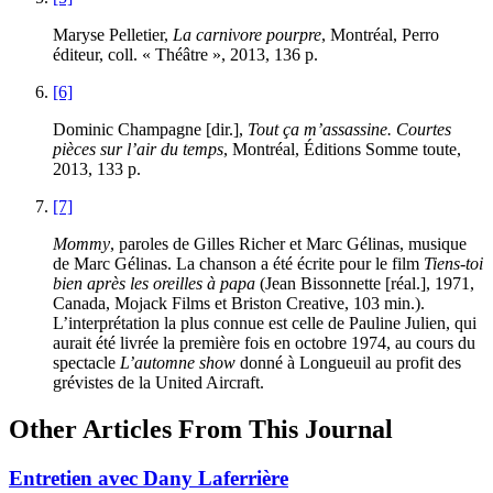
Maryse Pelletier,
La carnivore pourpre
, Montréal, Perro
éditeur, coll. « Théâtre », 2013, 136 p.
[6]
Dominic Champagne [dir.],
Tout ça m’assassine. Courtes
pièces sur l’air du temps
, Montréal, Éditions Somme toute,
2013, 133 p.
[7]
Mommy
, paroles de Gilles Richer et Marc Gélinas, musique
de Marc Gélinas. La chanson a été écrite pour le film
Tiens-toi
bien après les oreilles à papa
(Jean Bissonnette [réal.], 1971,
Canada, Mojack Films et Briston Creative, 103 min.).
L’interprétation la plus connue est celle de Pauline Julien, qui
aurait été livrée la première fois en octobre 1974, au cours du
spectacle
L’automne show
donné à Longueuil au profit des
grévistes de la United Aircraft.
Other Articles From This Journal
Entretien avec Dany Laferrière