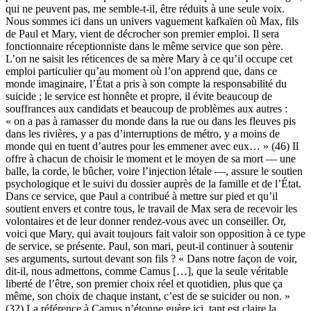
qui ne peuvent pas, me semble-t-il, être réduits à une seule voix.
Nous sommes ici dans un univers vaguement kafkaïen où Max, fils
de Paul et Mary, vient de décrocher son premier emploi. Il sera
fonctionnaire réceptionniste dans le même service que son père.
L’on ne saisit les réticences de sa mère Mary à ce qu’il occupe cet
emploi particulier qu’au moment où l’on apprend que, dans ce
monde imaginaire, l’État a pris à son compte la responsabilité du
suicide ; le service est honnête et propre, il évite beaucoup de
souffrances aux candidats et beaucoup de problèmes aux autres :
« on a pas à ramasser du monde dans la rue ou dans les fleuves pis
dans les rivières, y a pas d’interruptions de métro, y a moins de
monde qui en tuent d’autres pour les emmener avec eux… » (46) Il
offre à chacun de choisir le moment et le moyen de sa mort — une
balle, la corde, le bûcher, voire l’injection létale —, assure le soutien
psychologique et le suivi du dossier auprès de la famille et de l’État.
Dans ce service, que Paul a contribué à mettre sur pied et qu’il
soutient envers et contre tous, le travail de Max sera de recevoir les
volontaires et de leur donner rendez-vous avec un conseiller. Or,
voici que Mary, qui avait toujours fait valoir son opposition à ce type
de service, se présente. Paul, son mari, peut-il continuer à soutenir
ses arguments, surtout devant son fils ? « Dans notre façon de voir,
dit-il, nous admettons, comme Camus […], que la seule véritable
liberté de l’être, son premier choix réel et quotidien, plus que ça
même, son choix de chaque instant, c’est de se suicider ou non. »
(32) La référence à Camus n’étonne guère ici, tant est claire la