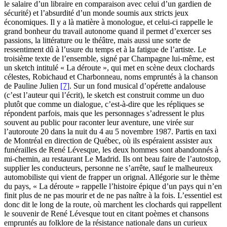
le salaire d’un libraire en comparaison avec celui d’un gardien de
sécurité) et l’absurdité d’un monde soumis aux stricts jeux
économiques. Il y a là matière à monologue, et celui-ci rappelle le
grand bonheur du travail autonome quand il permet d’exercer ses
passions, la littérature ou le théâtre, mais aussi une sorte de
ressentiment dû à l’usure du temps et à la fatigue de l’artiste. Le
troisième texte de l’ensemble, signé par Champagne lui-même, est
un sketch intitulé « La déroute », qui met en scène deux clochards
célestes, Robichaud et Charbonneau, noms empruntés à la chanson
de Pauline Julien
[7]
. Sur un fond musical d’opérette andalouse
(c’est l’auteur qui l’écrit), le sketch est construit comme un duo
plutôt que comme un dialogue, c’est-à-dire que les répliques se
répondent parfois, mais que les personnages s’adressent le plus
souvent au public pour raconter leur aventure, une virée sur
l’autoroute 20 dans la nuit du 4 au 5 novembre 1987. Partis en taxi
de Montréal en direction de Québec, où ils espéraient assister aux
funérailles de René Lévesque, les deux hommes sont abandonnés à
mi-chemin, au restaurant Le Madrid. Ils ont beau faire de l’autostop,
supplier les conducteurs, personne ne s’arrête, sauf le malheureux
automobiliste qui vient de frapper un orignal. Allégorie sur le thème
du pays, « La déroute » rappelle l’histoire épique d’un pays qui n’en
finit plus de ne pas mourir et de ne pas naître à la fois. L’essentiel est
donc dit le long de la route, où marchent les clochards qui rappellent
le souvenir de René Lévesque tout en citant poèmes et chansons
empruntés au folklore de la résistance nationale dans un curieux