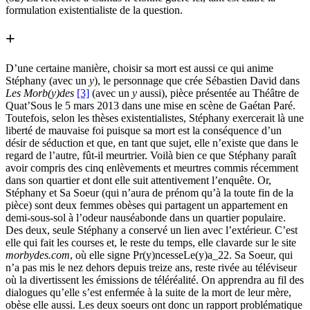
formulation existentialiste de la question.
+
D’une certaine manière, choisir sa mort est aussi ce qui anime
Stéphany (avec un
y
), le personnage que crée Sébastien David dans
Les Morb(y)des
[3]
(avec un
y
aussi), pièce présentée au Théâtre de
Quat’Sous le 5 mars 2013 dans une mise en scène de Gaétan Paré.
Toutefois, selon les thèses existentialistes, Stéphany exercerait là une
liberté de mauvaise foi puisque sa mort est la conséquence d’un
désir de séduction et que, en tant que sujet, elle n’existe que dans le
regard de l’autre, fût-il meurtrier. Voilà bien ce que Stéphany paraît
avoir compris des cinq enlèvements et meurtres commis récemment
dans son quartier et dont elle suit attentivement l’enquête. Or,
Stéphany et Sa Soeur (qui n’aura de prénom qu’à la toute fin de la
pièce) sont deux femmes obèses qui partagent un appartement en
demi-sous-sol à l’odeur nauséabonde dans un quartier populaire.
Des deux, seule Stéphany a conservé un lien avec l’extérieur. C’est
elle qui fait les courses et, le reste du temps, elle clavarde sur le site
morbydes.com
, où elle signe Pr(y)ncesseLe(y)a_22. Sa Soeur, qui
n’a pas mis le nez dehors depuis treize ans, reste rivée au téléviseur
où la divertissent les émissions de téléréalité. On apprendra au fil des
dialogues qu’elle s’est enfermée à la suite de la mort de leur mère,
obèse elle aussi. Les deux soeurs ont donc un rapport problématique