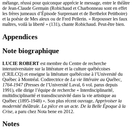
mélange, réussi pour quiconque apprécie le message, entre le théâtre
de Jean-Claude Germain (Robichaud et Charbonneau sont en effet
les frères jumeaux d’Épisode Surprenant et de Berthelot Petitboire)
et la poésie de Mes aïeux ou de Fred Pellerin. « Repousser les faux
maîtres, voilà la liberté » (131), chante Robichaud. Peut-être bien.
Appendices
Note biographique
LUCIE ROBERT
est membre du Centre de recherche
interuniversitaire sur la littérature et la culture québécoises
(CRILCQ) et enseigne la littérature québécoise à l’Université du
Québec à Montréal. Codirectrice de
La vie littéraire au Québec,
1764-1947
(Presses de l’Université Laval, 6 vol. parus depuis
1991), elle dirige l’équipe de recherche « Interdisciplinarité,
multidisciplinarité et transdiscursivité dans la vie artistique au
Québec (1895-1948) ». Son plus récent ouvrage,
Apprivoiser la
modernité théâtrale. La pièce en un acte. De la Belle Époque à la
Crise
, a paru chez Nota bene en 2012.
Notes