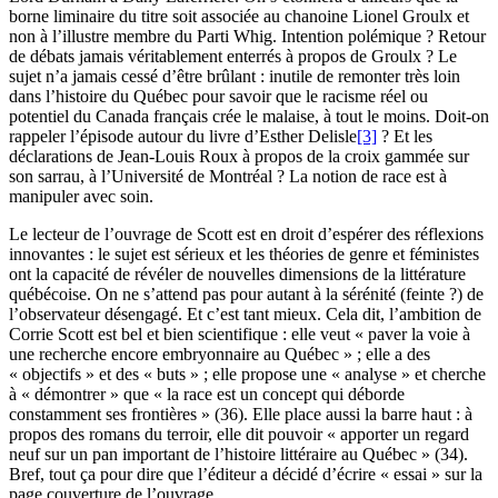
borne liminaire du titre soit associée au chanoine Lionel Groulx et
non à l’illustre membre du Parti Whig. Intention polémique ? Retour
de débats jamais véritablement enterrés à propos de Groulx ? Le
sujet n’a jamais cessé d’être brûlant : inutile de remonter très loin
dans l’histoire du Québec pour savoir que le racisme réel ou
potentiel du Canada français crée le malaise, à tout le moins. Doit-on
rappeler l’épisode autour du livre d’Esther Delisle
[3]
? Et les
déclarations de Jean-Louis Roux à propos de la croix gammée sur
son sarrau, à l’Université de Montréal ? La notion de race est à
manipuler avec soin.
Le lecteur de l’ouvrage de Scott est en droit d’espérer des réflexions
innovantes : le sujet est sérieux et les théories de genre et féministes
ont la capacité de révéler de nouvelles dimensions de la littérature
québécoise. On ne s’attend pas pour autant à la sérénité (feinte ?) de
l’observateur désengagé. Et c’est tant mieux. Cela dit, l’ambition de
Corrie Scott est bel et bien scientifique : elle veut « paver la voie à
une recherche encore embryonnaire au Québec » ; elle a des
« objectifs » et des « buts » ; elle propose une « analyse » et cherche
à « démontrer » que « la race est un concept qui déborde
constamment ses frontières » (36). Elle place aussi la barre haut : à
propos des romans du terroir, elle dit pouvoir « apporter un regard
neuf sur un pan important de l’histoire littéraire au Québec » (34).
Bref, tout ça pour dire que l’éditeur a décidé d’écrire « essai » sur la
page couverture de l’ouvrage.