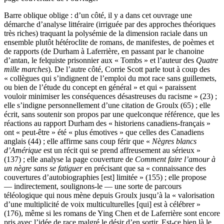
Barre oblique oblige : d’un côté, il y a dans cet ouvrage une
démarche d’analyse littéraire (irriguée par des approches théoriques
très riches) traquant la polysémie de la dimension raciale dans un
ensemble plutôt hétéroclite de romans, de manifestes, de poèmes et
de rapports (de Durham à Laferrière, en passant par le chanoine
d’antan, le felquiste prisonnier aux « Tombs » et l’auteur des
Quatre
mille marches
). De l’autre côté, Corrie Scott parle tout à coup des
« collègues qui s’indignent de l’emploi du mot race sans guillemets,
ou bien de l’étude du concept en général » et qui « paraissent
vouloir minimiser les conséquences désastreuses du racisme » (23) ;
elle s’indigne personnellement d’une citation de Groulx (65) ; elle
écrit, sans soutenir son propos par une quelconque référence, que les
réactions au rapport Durham des « historiens canadiens-français »
ont « peut-être » été « plus émotives » que celles des Canadiens
anglais (44) ; elle affirme sans coup férir que «
Nègres blancs
d’Amérique
est un récit qui se prend affreusement au sérieux »
(137) ; elle analyse la page couverture de
Comment faire l’amour à
un nègre sans se fatiguer
en précisant que sa « connaissance des
couvertures d’autobiographies [est] limitée » (155) ; elle propose
— indirectement, soulignons-le — une sorte de parcours
téléologique qui nous mène depuis Groulx jusqu’à la « valorisation
d’une multiplicité de voix multiculturelles [qui] est à célébrer »
(176), même si les romans de Ying Chen et de Laferrière sont encore
pris avec l’idée de race malgré le désir d’en sortir. Est-ce bien là le