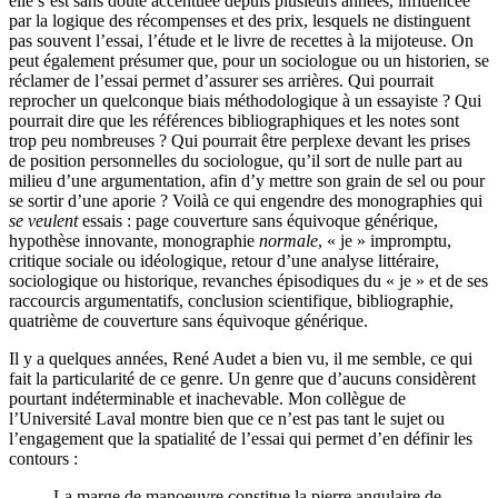
elle s’est sans doute accentuée depuis plusieurs années, influencée
par la logique des récompenses et des prix, lesquels ne distinguent
pas souvent l’essai, l’étude et le livre de recettes à la mijoteuse. On
peut également présumer que, pour un sociologue ou un historien, se
réclamer de l’essai permet d’assurer ses arrières. Qui pourrait
reprocher un quelconque biais méthodologique à un essayiste ? Qui
pourrait dire que les références bibliographiques et les notes sont
trop peu nombreuses ? Qui pourrait être perplexe devant les prises
de position personnelles du sociologue, qu’il sort de nulle part au
milieu d’une argumentation, afin d’y mettre son grain de sel ou pour
se sortir d’une aporie ? Voilà ce qui engendre des monographies qui
se veulent
essais : page couverture sans équivoque générique,
hypothèse innovante, monographie
normale
, « je » impromptu,
critique sociale ou idéologique, retour d’une analyse littéraire,
sociologique ou historique, revanches épisodiques du « je » et de ses
raccourcis argumentatifs, conclusion scientifique, bibliographie,
quatrième de couverture sans équivoque générique.
Il y a quelques années, René Audet a bien vu, il me semble, ce qui
fait la particularité de ce genre. Un genre que d’aucuns considèrent
pourtant indéterminable et inachevable. Mon collègue de
l’Université Laval montre bien que ce n’est pas tant le sujet ou
l’engagement que la spatialité de l’essai qui permet d’en définir les
contours :
La marge de manoeuvre constitue la pierre angulaire de