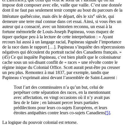
impose doit composer avec elle, vaille que vaille. C’est une donnée
dont il ne faut pas seulement tenir compte au bout du parcours de la
e
littérature québécoise, mais dès le départ, dès le
xix
siècle, qui
demeure une terre mal connue dans cet essai. Ainsi, si vous êtes un
auteur qui a consacré, avec un historien reconnu, un essai à la
fortune mémorielle de Louis-Joseph Papineau, vous risquez de
tiquer quelque peu à la lecture de cette interprétation : « Ayant
recours lui aussi à un langage racial, Papineau signale l’importance
de la race dans le rapport […]. Papineau s’inquiète des répercussions
négatives qui découlent du portrait racisé des Canadiens français. »
(45) Ce qui inquiète Papineau, c’est bien plutôt que le colonisateur
cache sous un soi-disant conflit de « races » une révolte contre le
régime inique du Colonial Office. Scott aurait peut-être pu creuser
un peu plus. Remontez à mai 1837, par exemple, tandis que
Papineau s’exprimait ainsi devant l’assemblée de Saint-Laurent :
Tout l’art des commissaires n’a qu’un but, celui de
perpétuer cette séparation des races, en la mentionnant
avec affectation, en vingt occasions où il n’y avait pas
lieu de le faire ; en laissant percer leurs partiales
prédilections pour leurs co-sujets Européens, et leurs
étroites antipathies contre leurs co-sujets Canadiens
[5]
.
La logique du pouvoir colonial est retorse.