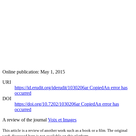
Online publication: May 1, 2015
URI
https://id.erudit.org/iderudit/1030206ar
Copied
An error has
occurred
DOI
https://doi.org/10.7202/1030206ar
Copied
An error has
occurred
A review of the journal
Voix et Images
This article is a review of another work such as a book or a film. The original
work discussed here is not available on this platform.