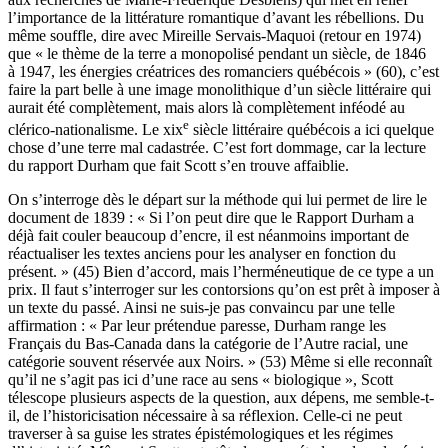
l’importance de la littérature romantique d’avant les rébellions. Du
même souffle, dire avec Mireille Servais-Maquoi (retour en 1974)
que « le thème de la terre a monopolisé pendant un siècle, de 1846
à 1947, les énergies créatrices des romanciers québécois » (60), c’est
faire la part belle à une image monolithique d’un siècle littéraire qui
aurait été complètement, mais alors là complètement inféodé au
e
clérico-nationalisme. Le
xix
siècle littéraire québécois a ici quelque
chose d’une terre mal cadastrée. C’est fort dommage, car la lecture
du rapport Durham que fait Scott s’en trouve affaiblie.
On s’interroge dès le départ sur la méthode qui lui permet de lire le
document de 1839 : « Si l’on peut dire que le Rapport Durham a
déjà fait couler beaucoup d’encre, il est néanmoins important de
réactualiser les textes anciens pour les analyser en fonction du
présent. » (45) Bien d’accord, mais l’herméneutique de ce type a un
prix. Il faut s’interroger sur les contorsions qu’on est prêt à imposer à
un texte du passé. Ainsi ne suis-je pas convaincu par une telle
affirmation : « Par leur prétendue paresse, Durham range les
Français du Bas-Canada dans la catégorie de l’Autre racial, une
catégorie souvent réservée aux Noirs. » (53) Même si elle reconnaît
qu’il ne s’agit pas ici d’une race au sens « biologique », Scott
télescope plusieurs aspects de la question, aux dépens, me semble-t-
il, de l’historicisation nécessaire à sa réflexion. Celle-ci ne peut
traverser à sa guise les strates épistémologiques et les régimes