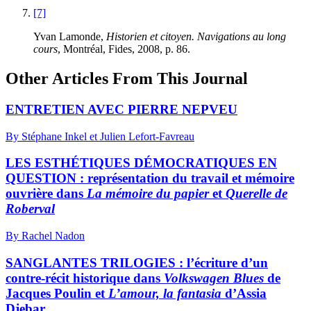
[7]
Yvan Lamonde,
Historien et citoyen. Navigations au long
cours
, Montréal, Fides, 2008, p. 86.
Other Articles From This Journal
ENTRETIEN AVEC PIERRE NEPVEU
By Stéphane Inkel et Julien Lefort-Favreau
LES ESTHÉTIQUES DÉMOCRATIQUES EN
QUESTION : représentation du travail et mémoire
ouvrière dans
La mémoire du papier
et
Querelle de
Roberval
By Rachel Nadon
SANGLANTES TRILOGIES : l’écriture d’un
contre-récit historique dans
Volkswagen Blues
de
Jacques Poulin et
L’amour, la fantasia
d’Assia
Djebar