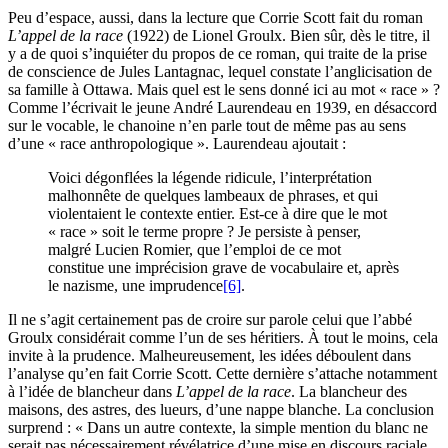
Peu d’espace, aussi, dans la lecture que Corrie Scott fait du roman
L’appel de la race
(1922) de Lionel Groulx. Bien sûr, dès le titre, il
y a de quoi s’inquiéter du propos de ce roman, qui traite de la prise
de conscience de Jules Lantagnac, lequel constate l’anglicisation de
sa famille à Ottawa. Mais quel est le sens donné ici au mot « race » ?
Comme l’écrivait le jeune André Laurendeau en 1939, en désaccord
sur le vocable, le chanoine n’en parle tout de même pas au sens
d’une « race anthropologique ». Laurendeau ajoutait :
Voici dégonflées la légende ridicule, l’interprétation
malhonnête de quelques lambeaux de phrases, et qui
violentaient le contexte entier. Est-ce à dire que le mot
« race » soit le terme propre ? Je persiste à penser,
malgré Lucien Romier, que l’emploi de ce mot
constitue une imprécision grave de vocabulaire et, après
le nazisme, une imprudence
[6]
.
Il ne s’agit certainement pas de croire sur parole celui que l’abbé
Groulx considérait comme l’un de ses héritiers. À tout le moins, cela
invite à la prudence. Malheureusement, les idées déboulent dans
l’analyse qu’en fait Corrie Scott. Cette dernière s’attache notamment
à l’idée de blancheur dans
L’appel de la race
. La blancheur des
maisons, des astres, des lueurs, d’une nappe blanche. La conclusion
surprend : « Dans un autre contexte, la simple mention du blanc ne
serait pas nécessairement révélatrice d’une mise en discours raciale.