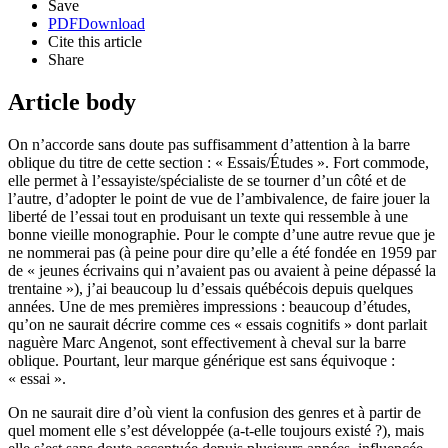
Save
PDF
Download
Cite this article
Share
Article body
On n’accorde sans doute pas suffisamment d’attention à la barre
oblique du titre de cette section : « Essais/Études ». Fort commode,
elle permet à l’essayiste/spécialiste de se tourner d’un côté et de
l’autre, d’adopter le point de vue de l’ambivalence, de faire jouer la
liberté de l’essai tout en produisant un texte qui ressemble à une
bonne vieille monographie. Pour le compte d’une autre revue que je
ne nommerai pas (à peine pour dire qu’elle a été fondée en 1959 par
de « jeunes écrivains qui n’avaient pas ou avaient à peine dépassé la
trentaine »), j’ai beaucoup lu d’essais québécois depuis quelques
années. Une de mes premières impressions : beaucoup d’études,
qu’on ne saurait décrire comme ces « essais cognitifs » dont parlait
naguère Marc Angenot, sont effectivement à cheval sur la barre
oblique. Pourtant, leur marque générique est sans équivoque :
« essai ».
On ne saurait dire d’où vient la confusion des genres et à partir de
quel moment elle s’est développée (a-t-elle toujours existé ?), mais