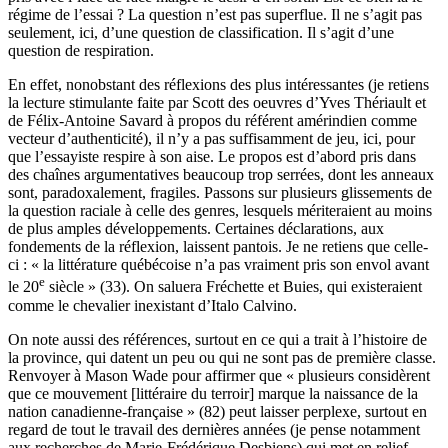
régime de l’essai ? La question n’est pas superflue. Il ne s’agit pas
seulement, ici, d’une question de classification. Il s’agit d’une
question de respiration.
En effet, nonobstant des réflexions des plus intéressantes (je retiens
la lecture stimulante faite par Scott des oeuvres d’Yves Thériault et
de Félix-Antoine Savard à propos du référent amérindien comme
vecteur d’authenticité), il n’y a pas suffisamment de jeu, ici, pour
que l’essayiste respire à son aise. Le propos est d’abord pris dans
des chaînes argumentatives beaucoup trop serrées, dont les anneaux
sont, paradoxalement, fragiles. Passons sur plusieurs glissements de
la question raciale à celle des genres, lesquels mériteraient au moins
de plus amples développements. Certaines déclarations, aux
fondements de la réflexion, laissent pantois. Je ne retiens que celle-
ci : « la littérature québécoise n’a pas vraiment pris son envol avant
e
le 20
siècle » (33). On saluera Fréchette et Buies, qui existeraient
comme le chevalier inexistant d’Italo Calvino.
On note aussi des références, surtout en ce qui a trait à l’histoire de
la province, qui datent un peu ou qui ne sont pas de première classe.
Renvoyer à Mason Wade pour affirmer que « plusieurs considèrent
que ce mouvement [littéraire du terroir] marque la naissance de la
nation canadienne-française » (82) peut laisser perplexe, surtout en
regard de tout le travail des dernières années (je pense notamment
aux recherches de Marie-Frédérique Desbiens) qui met en relief