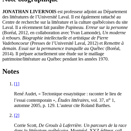
JONATHAN LIVERNOIS
est professeur adjoint au Département
des littératures de l’Université Laval. Il est également rattaché au
Centre de recherche sur la littérature et la culture québécoises du site
Laval. Il a récemment fait paraître
Papineau. Erreur sur la personne
(Boréal, 2012, en collaboration avec Yvan Lamonde),
Un moderne
à rebours. Biographie intellectuelle et artistique de Pierre
Vadeboncoeur
(Presses de l’Université Laval, 2012) et
Remettre à
demain. Essai sur la permanence tranquille au Québec
(Boréal,
2014). Il prépare actuellement une étude sur le maillage
patrimoine/littérature au Québec pendant les années 1970.
Notes
[1]
René Audet, « Tectonique essayistique : raconter le lieu de
o
l’essai contemporain »,
Études littéraires
, vol. 37, n
1,
automne 2005, p. 129. L’auteur cite Roland Barthes.
[2]
Corrie Scott,
De Groulx à Laferrière. Un parcours de la race
dans la littérature québécoise
, Montréal, XYZ éditeur, coll.