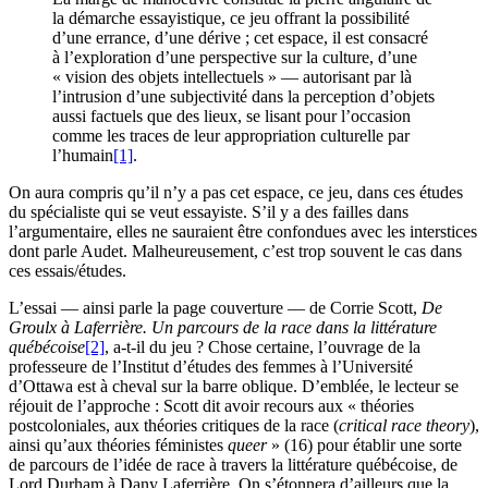
la démarche essayistique, ce jeu offrant la possibilité
d’une errance, d’une dérive ; cet espace, il est consacré
à l’exploration d’une perspective sur la culture, d’une
« vision des objets intellectuels » — autorisant par là
l’intrusion d’une subjectivité dans la perception d’objets
aussi factuels que des lieux, se lisant pour l’occasion
comme les traces de leur appropriation culturelle par
l’humain
[1]
.
On aura compris qu’il n’y a pas cet espace, ce jeu, dans ces études
du spécialiste qui se veut essayiste. S’il y a des failles dans
l’argumentaire, elles ne sauraient être confondues avec les interstices
dont parle Audet. Malheureusement, c’est trop souvent le cas dans
ces essais/études.
L’essai — ainsi parle la page couverture — de Corrie Scott,
De
Groulx à Laferrière. Un parcours de la race dans la littérature
québécoise
[2]
, a-t-il du jeu ? Chose certaine, l’ouvrage de la
professeure de l’Institut d’études des femmes à l’Université
d’Ottawa est à cheval sur la barre oblique. D’emblée, le lecteur se
réjouit de l’approche : Scott dit avoir recours aux « théories
postcoloniales, aux théories critiques de la race (
critical race theory
),
ainsi qu’aux théories féministes
queer
» (16) pour établir une sorte
de parcours de l’idée de race à travers la littérature québécoise, de
Lord Durham à Dany Laferrière. On s’étonnera d’ailleurs que la