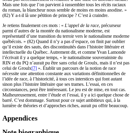
Mais une fois que l’on parvient à rassembler tous les récits raciaux
du roman, la blancheur nous semble de moins en moins anodine. »
(82) Y a-t-il là une pétition de principe ? C’est à craindre.
Je retiens finalement ces mots : «
L’appel de la race
, précurseur
parmi d’autres de la montée du nationalisme moderne, est
représentatif d’une transition du terroir vers le nationalisme moderne
québécois. » (82) Quand il n’y a pas d’espace, on finit par oublier
qu’il existe des sauts, des discontinuités dans l’histoire littéraire et
intellectuelle du Québec. Autrement dit, et comme Yvan Lamonde
l’écrivait il y a quelque temps, « le nationalisme souverainiste du
RIN et du PQ n’aurait pu être sans celui de Groulx, mais il n’est pas
celui de Groulx
[7]
». Établir un parcours de la notion de race
nécessite une attention constante aux variations définitionnelles de
l’idée de race, à l’historicité, à tous ces interstices qui font autant
sinon plus l’histoire littéraire que ses trames. L’essai, en ces
circonstances, peut être intéressant. Le jeu est de mise, en tout cas.
Malheureusement, entre l’étude et l’essai, il y a ici quelque chose de
barré. C’est dommage. Surtout pour ce sujet ambitieux qui, à la
lumière de théories et d’approches riches, aurait pu offrir beaucoup.
Appendices
Note biographique