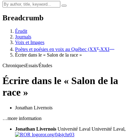
Breadcrumb
Érudit
Journals
Voix et Images
e
…
Poètes et poésies en voix au Québec (XX
-XXI
Écrire dans le « Salon de la race »
Chroniques
Essais/Études
Écrire dans le « Salon de la
race »
Jonathan Livernois
…more information
Jonathan Livernois
Université Laval
Université Laval,
ror.org/04sjchr03