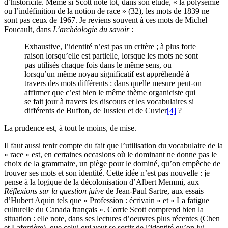
d’historicité. Même si Scott note tôt, dans son étude, « la polysémie
ou l’indéfinition de la notion de race » (32), les mots de 1839 ne
sont pas ceux de 1967. Je reviens souvent à ces mots de Michel
Foucault, dans
L’archéologie du savoir
:
Exhaustive, l’identité n’est pas un critère ; à plus forte
raison lorsqu’elle est partielle, lorsque les mots ne sont
pas utilisés chaque fois dans le même sens, ou
lorsqu’un même noyau significatif est appréhendé à
travers des mots différents : dans quelle mesure peut-on
affirmer que c’est bien le même thème organiciste qui
se fait jour à travers les discours et les vocabulaires si
différents de Buffon, de Jussieu et de Cuvier
[4]
?
La prudence est, à tout le moins, de mise.
Il faut aussi tenir compte du fait que l’utilisation du vocabulaire de la
« race » est, en certaines occasions où le dominant ne donne pas le
choix de la grammaire, un piège pour le dominé, qu’on empêche de
trouver ses mots et son identité. Cette idée n’est pas nouvelle : je
pense à la logique de la décolonisation d’Albert Memmi, aux
Réflexions sur la question juive
de Jean-Paul Sartre, aux essais
d’Hubert Aquin tels que « Profession : écrivain » et « La fatigue
culturelle du Canada français ». Corrie Scott comprend bien la
situation : elle note, dans ses lectures d’oeuvres plus récentes (Chen
et Laferrière), que celui qui veut se sortir de l’identité qu’on lui