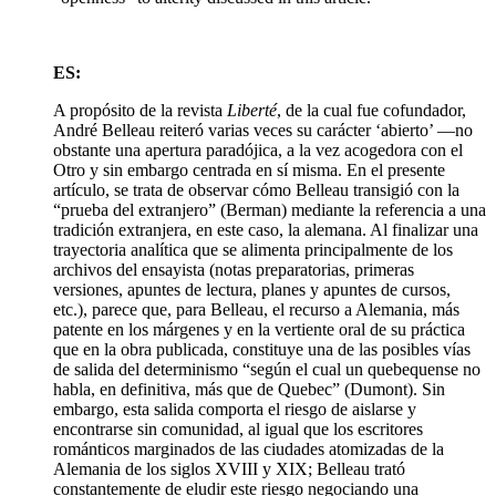
ES:
A propósito de la revista
Liberté
, de la cual fue cofundador,
André Belleau reiteró varias veces su carácter ‘abierto’ —no
obstante una apertura paradójica, a la vez acogedora con el
Otro y sin embargo centrada en sí misma. En el presente
artículo, se trata de observar cómo Belleau transigió con la
“prueba del extranjero” (Berman) mediante la referencia a una
tradición extranjera, en este caso, la alemana. Al finalizar una
trayectoria analítica que se alimenta principalmente de los
archivos del ensayista (notas preparatorias, primeras
versiones, apuntes de lectura, planes y apuntes de cursos,
etc.), parece que, para Belleau, el recurso a Alemania, más
patente en los márgenes y en la vertiente oral de su práctica
que en la obra publicada, constituye una de las posibles vías
de salida del determinismo “según el cual un quebequense no
habla, en definitiva, más que de Quebec” (Dumont). Sin
embargo, esta salida comporta el riesgo de aislarse y
encontrarse sin comunidad, al igual que los escritores
románticos marginados de las ciudades atomizadas de la
Alemania de los siglos XVIII y XIX; Belleau trató
constantemente de eludir este riesgo negociando una