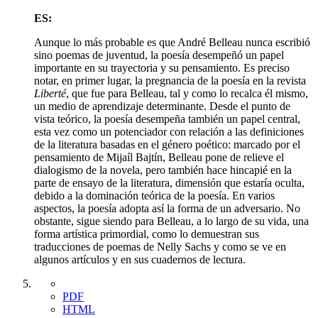
ES:
Aunque lo más probable es que André Belleau nunca escribió
sino poemas de juventud, la poesía desempeñó un papel
importante en su trayectoria y su pensamiento. Es preciso
notar, en primer lugar, la pregnancia de la poesía en la revista
Liberté
, que fue para Belleau, tal y como lo recalca él mismo,
un medio de aprendizaje determinante. Desde el punto de
vista teórico, la poesía desempeña también un papel central,
esta vez como un potenciador con relación a las definiciones
de la literatura basadas en el género poético: marcado por el
pensamiento de Mijaíl Bajtín, Belleau pone de relieve el
dialogismo de la novela, pero también hace hincapié en la
parte de ensayo de la literatura, dimensión que estaría oculta,
debido a la dominación teórica de la poesía. En varios
aspectos, la poesía adopta así la forma de un adversario. No
obstante, sigue siendo para Belleau, a lo largo de su vida, una
forma artística primordial, como lo demuestran sus
traducciones de poemas de Nelly Sachs y como se ve en
algunos artículos y en sus cuadernos de lectura.
PDF
HTML