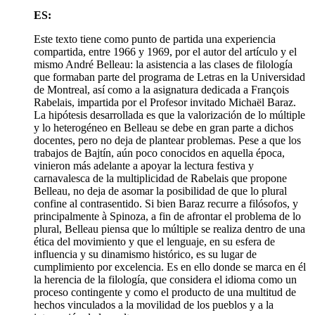
ES:
Este texto tiene como punto de partida una experiencia
compartida, entre 1966 y 1969, por el autor del artículo y el
mismo André Belleau: la asistencia a las clases de filología
que formaban parte del programa de Letras en la Universidad
de Montreal, así como a la asignatura dedicada a François
Rabelais, impartida por el Profesor invitado Michaël Baraz.
La hipótesis desarrollada es que la valorización de lo múltiple
y lo heterogéneo en Belleau se debe en gran parte a dichos
docentes, pero no deja de plantear problemas. Pese a que los
trabajos de Bajtín, aún poco conocidos en aquella época,
vinieron más adelante a apoyar la lectura festiva y
carnavalesca de la multiplicidad de Rabelais que propone
Belleau, no deja de asomar la posibilidad de que lo plural
confine al contrasentido. Si bien Baraz recurre a filósofos, y
principalmente à Spinoza, a fin de afrontar el problema de lo
plural, Belleau piensa que lo múltiple se realiza dentro de una
ética del movimiento y que el lenguaje, en su esfera de
influencia y su dinamismo histórico, es su lugar de
cumplimiento por excelencia. Es en ello donde se marca en él
la herencia de la filología, que considera el idioma como un
proceso contingente y como el producto de una multitud de
hechos vinculados a la movilidad de los pueblos y a la