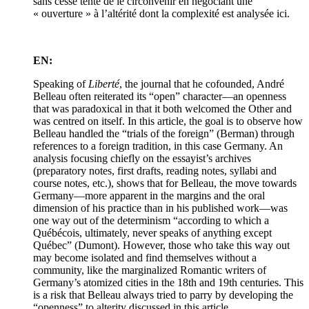
sans cesse tenté de le circonvenir en négociant une
« ouverture » à l’altérité dont la complexité est analysée ici.
EN:
Speaking of
Liberté
, the journal that he cofounded, André
Belleau often reiterated its “open” character—an openness
that was paradoxical in that it both welcomed the Other and
was centred on itself. In this article, the goal is to observe how
Belleau handled the “trials of the foreign” (Berman) through
references to a foreign tradition, in this case Germany. An
analysis focusing chiefly on the essayist’s archives
(preparatory notes, first drafts, reading notes, syllabi and
course notes, etc.), shows that for Belleau, the move towards
Germany—more apparent in the margins and the oral
dimension of his practice than in his published work—was
one way out of the determinism “according to which a
Québécois, ultimately, never speaks of anything except
Québec” (Dumont). However, those who take this way out
may become isolated and find themselves without a
community, like the marginalized Romantic writers of
Germany’s atomized cities in the 18th and 19th centuries. This
is a risk that Belleau always tried to parry by developing the
“openness” to alterity discussed in this article.