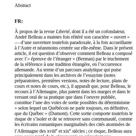
Abstract
FR:
À propos de la revue
Liberté
, dont il a été un cofondateur,
André Belleau a maintes fois réitéré son caractère « ouvert »
— d’une ouverture toutefois paradoxale, à la fois accueillante
à l’Autre et néanmoins centrée sur elle-même. Dans le présent
article, il est question d’observer comment Belleau a composé
avec l’« épreuve de l’étranger » (Berman) par le truchement
de la référence à une tradition étrangère, en l’occurrence
allemande. Au terme d’un parcours analytique qui puise
principalement dans les archives de l’essayiste (notes
préparatoires, premières versions, notes de lecture, plans de
cours et notes de cours, etc.), il apparaît que, pour Belleau, le
recours à l’Allemagne, plus patent dans les marges et dans le
versant oral de sa pratique que dans l’oeuvre publiée,
constitue l’une des voies de sortie possibles du déterminisme
« selon lequel un Québécois ne parle toujours, en définitive,
que du Québec » (Dumont). Cette sortie comporte toutefois le
risque de s’isoler et de se retrouver sans communauté, comme
les écrivains romantiques marginalisés des cités atomisées de
e
e
l’Allemagne des
xviii
et
xix
siècles ; ce risque, Belleau aura