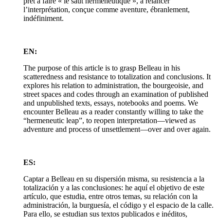
prêt à faire « le saut herméneutique », à relancer
l’interprétation, conçue comme aventure, ébranlement,
indéfiniment.
EN:
The purpose of this article is to grasp Belleau in his
scatteredness and resistance to totalization and conclusions. It
explores his relation to administration, the bourgeoisie, and
street spaces and codes through an examination of published
and unpublished texts, essays, notebooks and poems. We
encounter Belleau as a reader constantly willing to take the
“hermeneutic leap”, to reopen interpretation—viewed as
adventure and process of unsettlement—over and over again.
ES:
Captar a Belleau en su dispersión misma, su resistencia a la
totalización y a las conclusiones: he aquí el objetivo de este
artículo, que estudia, entre otros temas, su relación con la
administración, la burguesía, el código y el espacio de la calle.
Para ello, se estudian sus textos publicados e inéditos,