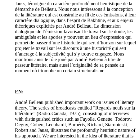
Jauss, témoigne du caractère profondément heuristique de la
démarche de Belleau. Nous nous intéressons à la conception
de la littérature qui est construite au fil de ces émissions, à leur
caractère dialogique, dans l’esprit de Bakhtine, et aux enjeux
théoriques explicités par André Belleau. La dimension
dialogique de l’émission favorisant le travail sur le doute, les
ambiguïtés et les apories y trouvent un lieu d’expression qui
permet de passer d’une historicité qui sert d’horizon sur lequel
projeter le travail sur les discours à une historicité qui sert
d’ancrage à la subjectivité qui s’y trouve engagée. Nous
montrons ainsi le rôle joué par André Belleau à titre de
passeur littéraire, mais aussi l’originalité de sa pensée au
moment où triomphe un certain structuralisme.
EN:
André Belleau published important work on issues of literary
theory. The series of broadcasts entitled “Regards neufs sur la
littérature” (Radio-Canada, 1975), consisting of interviews
with distinguished critics such as Fayolle, Genette, Todorov,
Deguy, Cohen, Leenhardt, Barbéris, Richard, Starobinski,
Robert and Jauss, illustrates the profoundly heuristic nature of
his approach. We are interested in the idea of literature that is