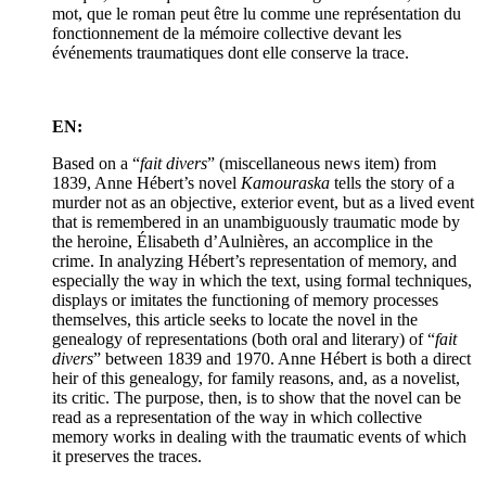
mot, que le roman peut être lu comme une représentation du
fonctionnement de la mémoire collective devant les
événements traumatiques dont elle conserve la trace.
EN:
Based on a “
fait divers
” (miscellaneous news item) from
1839, Anne Hébert’s novel
Kamouraska
tells the story of a
murder not as an objective, exterior event, but as a lived event
that is remembered in an unambiguously traumatic mode by
the heroine, Élisabeth d’Aulnières, an accomplice in the
crime. In analyzing Hébert’s representation of memory, and
especially the way in which the text, using formal techniques,
displays or imitates the functioning of memory processes
themselves, this article seeks to locate the novel in the
genealogy of representations (both oral and literary) of “
fait
divers
” between 1839 and 1970. Anne Hébert is both a direct
heir of this genealogy, for family reasons, and, as a novelist,
its critic. The purpose, then, is to show that the novel can be
read as a representation of the way in which collective
memory works in dealing with the traumatic events of which
it preserves the traces.