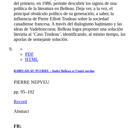
del primero, en 1986, permite descubrir los signos de una
política de la literatura en Belleau. Deja ver, a la vez, el
principal obstáculo político de su generación, a saber, la
influencia de Pierre Elliott Trudeau sobre la sociedad
canadiense francesa. A través del dialogismo bajtiniano y las
ideas de Vadeboncoeur, Belleau logra proponer una solución
literaria al ‘Caso Trudeau’, identificando, al mismo tiempo, las
aporías de semejante solución.
PDF
HTML
RABELAIS AU PLURIEL :
A
ndré Belleau et l’unité perdue
PIERRE NEPVEU
pp. 95–102
Record
Abstract
FR: