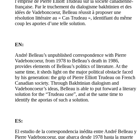
l’emprise de Pierre Elliott Trudeau sur la société canadienne-
française. Par le truchement du dialogisme bakhtinien et des
idées de Vadeboncoeur, Belleau réussit à proposer une
résolution littéraire au « Cas Trudeau », identifiant du même
coup les apories d’une telle solution.
EN:
André Belleau’s unpublished correspondence with Pierre
Vadeboncoeur, from 1978 to Belleau’s death in 1986,
provides elements of Belleau’s politics of literature. At the
same time, it sheds light on the major political obstacle faced
by his generation: the grip of Pierre Elliott Trudeau on French
Canadian society. Through Bakhtinian dialogism and
Vadeboncoeur’s ideas, Belleau is able to put forward a literary
solution for the “Trudeau case”, and at the same time to
identify the aporias of such a solution.
ES:
El estudio de la correspondencia inédita entre André Belleau y
Pierre Vadeboncoeur, que abarca desde 1978 hasta la muerte