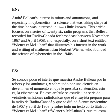
EN:
André Belleau’s interest in robots and automatons, and
especially in cybernetics—a science that was taking shape at
the time he was interested in it—is little known. This article
focuses on a series of twenty-six radio programs that Belleau
recorded for Radio-Canada for broadcast between November
1967 and April 1968, and, especially, on a short text entitled
“Wiener et McLuhan” that illustrates his interest in the work
and writing of mathematician Norbert Wiener, who founded
the science of cybernetics in the 1940s.
ES:
Se conoce poco el interés que muestra André Belleau por lo
robots y los autómatas, y sobre todo por una ciencia en
devenir, en el momento en que le prestaba su atención, esto
es, la cibernética. En este artículo se estudia una serie de
veintiséis emisiones radiofónicas que el ensayista preparó para
la radio de Radio-Canadá y que se difundió entre noviembre
de 1967 y abril de 1968, y sobre todo un texto corto titulado
“Wiener et McLuhan” (“Wiener y McLuhan”), que muestra