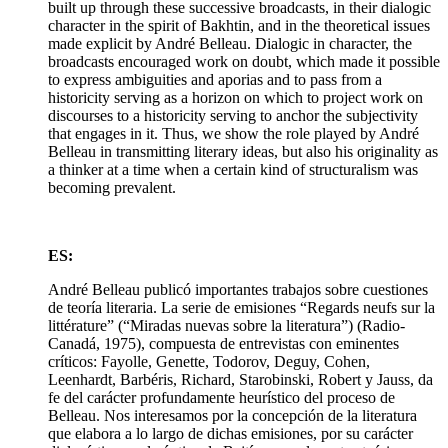
built up through these successive broadcasts, in their dialogic
character in the spirit of Bakhtin, and in the theoretical issues
made explicit by André Belleau. Dialogic in character, the
broadcasts encouraged work on doubt, which made it possible
to express ambiguities and aporias and to pass from a
historicity serving as a horizon on which to project work on
discourses to a historicity serving to anchor the subjectivity
that engages in it. Thus, we show the role played by André
Belleau in transmitting literary ideas, but also his originality as
a thinker at a time when a certain kind of structuralism was
becoming prevalent.
ES:
André Belleau publicó importantes trabajos sobre cuestiones
de teoría literaria. La serie de emisiones “Regards neufs sur la
littérature” (“Miradas nuevas sobre la literatura”) (Radio-
Canadá, 1975), compuesta de entrevistas con eminentes
críticos: Fayolle, Genette, Todorov, Deguy, Cohen,
Leenhardt, Barbéris, Richard, Starobinski, Robert y Jauss, da
fe del carácter profundamente heurístico del proceso de
Belleau. Nos interesamos por la concepción de la literatura
que elabora a lo largo de dichas emisiones, por su carácter