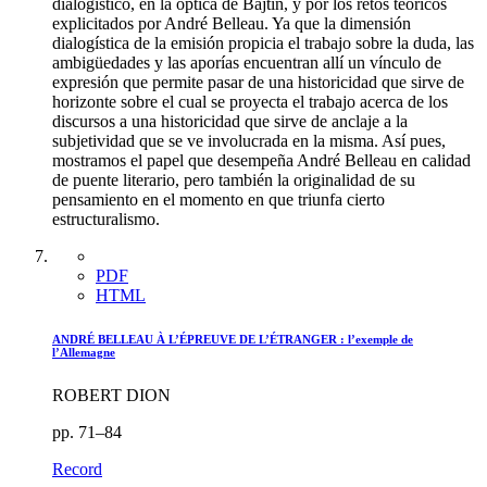
dialogístico, en la óptica de Bajtín, y por los retos teóricos
explicitados por André Belleau. Ya que la dimensión
dialogística de la emisión propicia el trabajo sobre la duda, las
ambigüedades y las aporías encuentran allí un vínculo de
expresión que permite pasar de una historicidad que sirve de
horizonte sobre el cual se proyecta el trabajo acerca de los
discursos a una historicidad que sirve de anclaje a la
subjetividad que se ve involucrada en la misma. Así pues,
mostramos el papel que desempeña André Belleau en calidad
de puente literario, pero también la originalidad de su
pensamiento en el momento en que triunfa cierto
estructuralismo.
PDF
HTML
ANDRÉ BELLEAU À L’ÉPREUVE DE L’ÉTRANGER : l’exemple de
l’Allemagne
ROBERT DION
pp. 71–84
Record