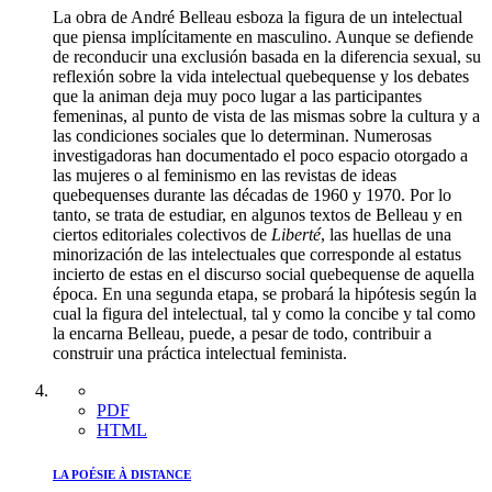
La obra de André Belleau esboza la figura de un intelectual
que piensa implícitamente en masculino. Aunque se defiende
de reconducir una exclusión basada en la diferencia sexual, su
reflexión sobre la vida intelectual quebequense y los debates
que la animan deja muy poco lugar a las participantes
femeninas, al punto de vista de las mismas sobre la cultura y a
las condiciones sociales que lo determinan. Numerosas
investigadoras han documentado el poco espacio otorgado a
las mujeres o al feminismo en las revistas de ideas
quebequenses durante las décadas de 1960 y 1970. Por lo
tanto, se trata de estudiar, en algunos textos de Belleau y en
ciertos editoriales colectivos de
Liberté
, las huellas de una
minorización de las intelectuales que corresponde al estatus
incierto de estas en el discurso social quebequense de aquella
época. En una segunda etapa, se probará la hipótesis según la
cual la figura del intelectual, tal y como la concibe y tal como
la encarna Belleau, puede, a pesar de todo, contribuir a
construir una práctica intelectual feminista.
PDF
HTML
LA POÉSIE À DISTANCE