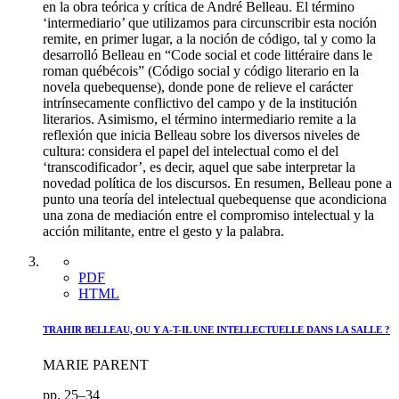
en la obra teórica y crítica de André Belleau. El término
‘intermediario’ que utilizamos para circunscribir esta noción
remite, en primer lugar, a la noción de código, tal y como la
desarrolló Belleau en “Code social et code littéraire dans le
roman québécois” (Código social y código literario en la
novela quebequense), donde pone de relieve el carácter
intrínsecamente conflictivo del campo y de la institución
literarios. Asimismo, el término intermediario remite a la
reflexión que inicia Belleau sobre los diversos niveles de
cultura: considera el papel del intelectual como el del
‘transcodificador’, es decir, aquel que sabe interpretar la
novedad política de los discursos. En resumen, Belleau pone a
punto una teoría del intelectual quebequense que acondiciona
una zona de mediación entre el compromiso intelectual y la
acción militante, entre el gesto y la palabra.
PDF
HTML
TRAHIR BELLEAU, OU Y A-T-IL UNE INTELLECTUELLE DANS LA SALLE ?
MARIE PARENT
pp. 25–34