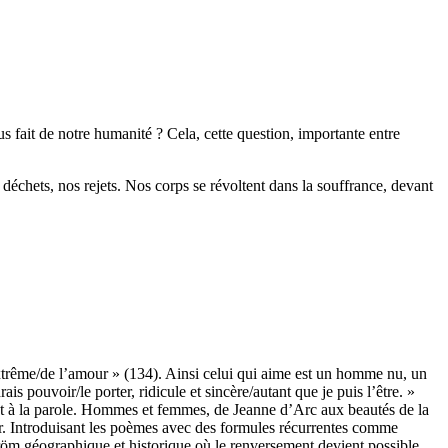
 fait de notre humanité ? Cela, cette question, importante entre
déchets, nos rejets. Nos corps se révoltent dans la souffrance, devant
r extrême/de l’amour » (134). Ainsi celui qui aime est un homme nu, un
is pouvoir/le porter, ridicule et sincère/autant que je puis l’être. »
èdent à la parole. Hommes et femmes, de Jeanne d’Arc aux beautés de la
our. Introduisant les poèmes avec des formules récurrentes comme
ström géographique et historique où le renversement devient possible,