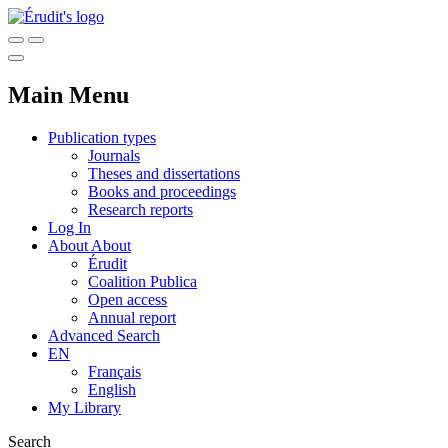
Main Menu
Publication types
Journals
Theses and dissertations
Books and proceedings
Research reports
Log In
About
About
Érudit
Coalition Publica
Open access
Annual report
Advanced Search
EN
Français
English
My Library
Search