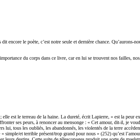
it encore le poète, c’est notre seule et dernière chance. Qu’aurons-nous
portance du corps dans ce livre, car en lui se trouvent nos failles, nos 
elle est le terreau de la haine. La dureté, écrit Lapierre, « est la peu
fronter ses peurs, à renoncer au mensonge : « Cet amour, dit-il, je voudra
vers lui, tous les oubliés, les abandonnés, les violentés de la terre acc
ce « simple/et terrible présent/trop grand pour nous » (252) qu’est l’am
ser leurs destins. Cette suite de télescopages produit une sorte de mael