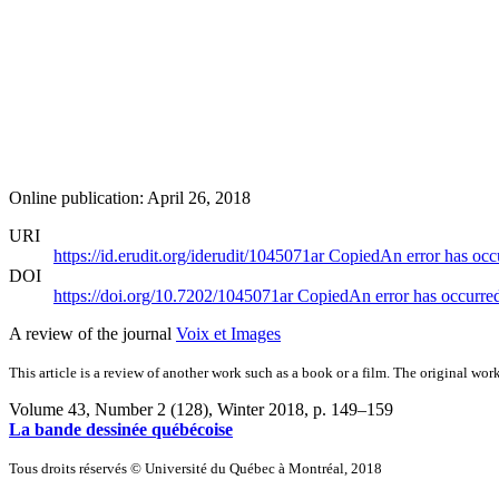
Online publication: April 26, 2018
URI
https://id.erudit.org/iderudit/1045071ar
Copied
An error has occ
DOI
https://doi.org/10.7202/1045071ar
Copied
An error has occurre
A review of the journal
Voix et Images
This article is a review of another work such as a book or a film. The original work
Volume 43, Number 2 (128), Winter 2018
, p. 149–159
La bande dessinée québécoise
Tous droits réservés © Université du Québec à Montréal, 2018