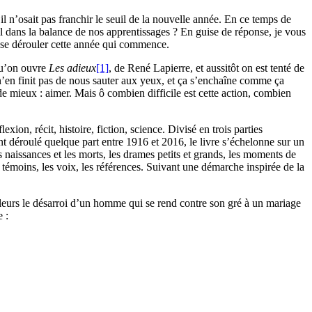
il n’osait pas franchir le seuil de la nouvelle année. En ce temps de
t-il dans la balance de nos apprentissages ? En guise de réponse, je vous
r se dérouler cette année qui commence.
 qu’on ouvre
Les
adieux
[1]
, de René Lapierre, et aussitôt on est tenté de
 n’en finit pas de nous sauter aux yeux, et ça s’enchaîne comme ça
e de mieux : aimer. Mais ô combien difficile est cette action, combien
xion, récit, histoire, fiction, science. Divisé en trois parties
 déroulé quelque part entre 1916 et 2016, le livre s’échelonne sur un
 naissances et les morts, les drames petits et grands, les moments de
s témoins, les voix, les références. Suivant une démarche inspirée de la
illeurs le désarroi d’un homme qui se rend contre son gré à un mariage
 :