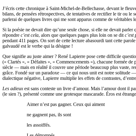
J’écris cette chronique à Saint-Michel-de-Bellechasse, devant le fleuve 
bilans, de pensées rétrospectives, de tentatives de rectifier le tir ou 
parlerai de quelques livres qui me sont apparus comme de véritables le
Si la poésie ne devait dire qu’une seule chose, si elle ne devait parler 
répondre
c’est
cela
, alors que quelques pages plus loin on se dit
c’est
pendant 411 pages. On sort de cette lecture abasourdi tant cette parole v
galvaudé est le verbe qui la désigne !
Que signifie au juste aimer ? René Lapierre pose cette difficile question 
(« Clartés », « Défaites », « Commencements »), chacune formée de plu
siècle — mais en réalité il couvre une période beaucoup plus vaste, rem
grâce. Fondé sur un paradoxe — ce qui nous unit est notre solitude —, l
dialectique négative, Lapierre multiplie les effets de contrastes, d’e
Les adieux
est sans conteste un livre d’amour. Mais l’amour dont il pa
(le sien ?), présenté comme une grotesque mascarade. Éros est étranger 
Aimer n’est pas gagner. Ceux qui aiment
ne gagnent pas, ils sont
les assoiffés.
Les détrompés.