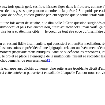
aux trois quarts gelé, ses flots hérissés figés dans la froidure, comme s’
le sens de nos gestes, que peut-on attendre de la poésie ? Son poids pèse-
çons de poésie, et c’est guidée par leur sagesse que je souhaiterais voi
qu’une fois avant de se taire, que dirait-elle ? Cette question surgit dès
plutôt cela
, et plus loin encore
non, c’est vraiment cela
; mais voilà, ça
ise juste et atteint sa cible — le coeur de tout être et ce qu’il sait fair
en restant fidèle à sa manière, qui consiste à entremêler méditation, réfle
sieurs suites et précédée d’une épigraphe relatant un événement s’étant
ontant jusqu’aux récits bibliques. Ainsi se succèdent les rencontres, les
e projet se place à l’enseigne de la multiplicité, faisant se succéder le
ntrechoquements, de renversements
[2]
.
rle échappe aux clichés du genre. Une suite assez troublante décrit d’a
à cette entrée en pauvreté et en solitude à laquelle l’auteur nous convie