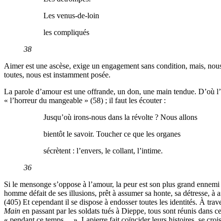
Les venus-de-loin
les compliqués
38
Aimer est une ascèse, exige un engagement sans condition, mais, nous d
toutes, nous est instamment posée.
La parole d’amour est une offrande, un don, une main tendue. D’où l’im
« l’horreur du mangeable » (58) ; il faut les écouter :
Jusqu’où irons-nous dans la révolte ? Nous allons
bientôt le savoir. Toucher ce que les organes
sécrètent : l’envers, le collant, l’intime.
36
Si le mensonge s’oppose à l’amour, la peur est son plus grand ennemi ; 
homme défait de ses illusions, prêt à assumer sa honte, sa détresse, à af
(405) Et cependant il se dispose à endosser toutes les identités. À tra
Main
en passant par les soldats tués à Dieppe, tous sont réunis dans 
« pendant ce temps… », Lapierre fait coïncider leurs histoires, se croi