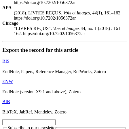
https://doi.org/10.7202/1056372ar
APA
(2018). LIVRES REÇUS.
Voix et Images
,
44
(1), 161–162.
https://doi.org/10.7202/1056372ar
Chicago
"LIVRES REÇUS".
Voix et Images
44, no. 1 (2018) : 161–
162. https://doi.org/10.7202/1056372ar
Export the record for this article
RIS
EndNote, Papers, Reference Manager, RefWorks, Zotero
ENW
EndNote (version X9.1 and above), Zotero
BIB
BibTeX, JabRef, Mendeley, Zotero
Subscribe to our newsletter