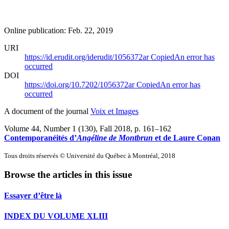
Online publication: Feb. 22, 2019
URI
https://id.erudit.org/iderudit/1056372ar
Copied
An error has
occurred
DOI
https://doi.org/10.7202/1056372ar
Copied
An error has
occurred
A document of the journal
Voix et Images
Volume 44, Number 1 (130), Fall 2018
, p. 161–162
Contemporanéités d’
Angéline de Montbrun
et de Laure Conan
Tous droits réservés © Université du Québec à Montréal, 2018
Browse the articles in this issue
Essayer d’être là
INDEX DU VOLUME XLIII