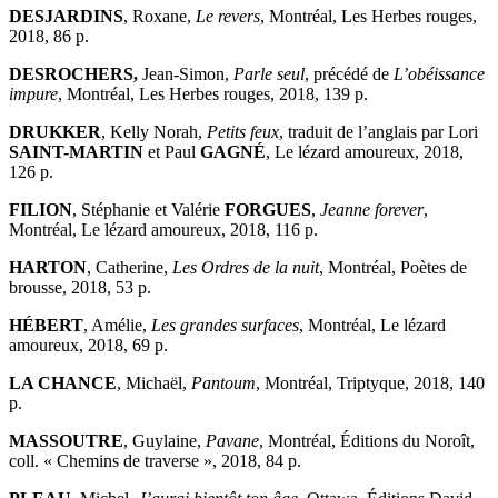
DESJARDINS
, Roxane,
Le revers
, Montréal, Les Herbes rouges,
2018, 86 p.
DESROCHERS,
Jean-Simon,
Parle seul
, précédé de
L’obéissance
impure
, Montréal, Les Herbes rouges, 2018, 139 p.
DRUKKER
, Kelly Norah,
Petits feux
, traduit de l’anglais par Lori
SAINT-MARTIN
et Paul
GAGNÉ
, Le lézard amoureux, 2018,
126 p.
FILION
, Stéphanie et Valérie
FORGUES
,
Jeanne forever
,
Montréal, Le lézard amoureux, 2018, 116 p.
HARTON
, Catherine,
Les Ordres de la nuit
, Montréal, Poètes de
brousse, 2018, 53 p.
HÉBERT
, Amélie,
Les grandes surfaces
, Montréal, Le lézard
amoureux, 2018, 69 p.
LA CHANCE
, Michaël,
Pantoum
, Montréal, Triptyque, 2018, 140
p.
MASSOUTRE
, Guylaine,
Pavane
, Montréal, Éditions du Noroît,
coll. « Chemins de traverse », 2018, 84 p.