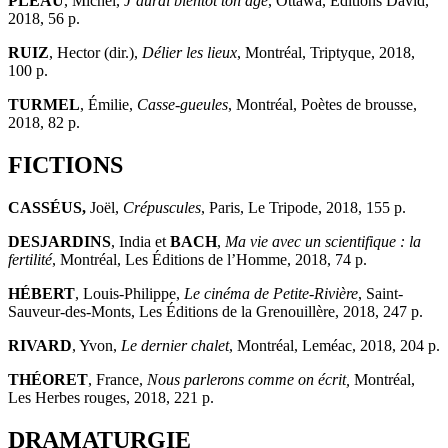
PLEAU
, Michel,
J’aurai bientôt ton âge
, Ottawa, Éditions David,
2018, 56 p.
RUIZ
, Hector (dir.),
Délier les lieux
, Montréal, Triptyque, 2018,
100 p.
TURMEL
, Émilie,
Casse-gueules
, Montréal, Poètes de brousse,
2018, 82 p.
FICTIONS
CASSÉUS,
Joël,
Crépuscules
, Paris, Le Tripode, 2018, 155 p.
DESJARDINS
, India et
BACH
,
Ma vie avec un scientifique : la
fertilité
, Montréal, Les Éditions de l’Homme, 2018, 74 p.
HÉBERT
, Louis-Philippe,
Le cinéma de Petite-Rivière
, Saint-
Sauveur-des-Monts, Les Éditions de la Grenouillère, 2018, 247 p.
RIVARD
, Yvon,
Le dernier chalet
, Montréal, Leméac, 2018, 204 p.
THÉORET
, France,
Nous parlerons comme on écrit,
Montréal,
Les Herbes rouges, 2018, 221 p.
DRAMATURGIE