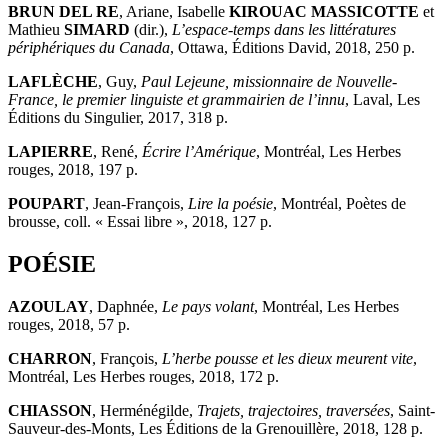
BRUN DEL RE
, Ariane, Isabelle
KIROUAC MASSICOTTE
et
Mathieu
SIMARD
(dir.),
L’espace-temps dans les littératures
périphériques du Canada
, Ottawa, Éditions David, 2018, 250 p.
LAFLÈCHE
, Guy,
Paul Lejeune, missionnaire de Nouvelle-
France, le premier linguiste et grammairien de l’innu
, Laval, Les
Éditions du Singulier, 2017, 318 p.
LAPIERRE
, René,
Écrire l’Amérique
, Montréal, Les Herbes
rouges, 2018, 197 p.
POUPART
, Jean-François,
Lire la poésie
, Montréal, Poètes de
brousse, coll. « Essai libre », 2018, 127 p.
POÉSIE
AZOULAY
, Daphnée,
Le pays volant
, Montréal, Les Herbes
rouges, 2018, 57 p.
CHARRON
, François,
L’herbe pousse et les dieux meurent vite
,
Montréal, Les Herbes rouges, 2018, 172 p.
CHIASSON
, Herménégilde,
Trajets, trajectoires, traversées
, Saint-
Sauveur-des-Monts, Les Éditions de la Grenouillère, 2018, 128 p.