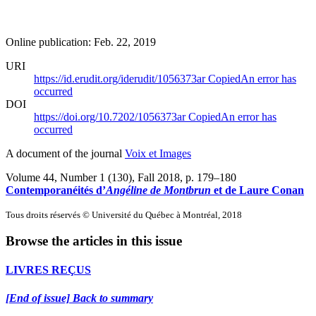
Online publication: Feb. 22, 2019
URI
https://id.erudit.org/iderudit/1056373ar
Copied
An error has
occurred
DOI
https://doi.org/10.7202/1056373ar
Copied
An error has
occurred
A document of the journal
Voix et Images
Volume 44, Number 1 (130), Fall 2018
, p. 179–180
Contemporanéités d’
Angéline de Montbrun
et de Laure Conan
Tous droits réservés © Université du Québec à Montréal, 2018
Browse the articles in this issue
LIVRES REÇUS
[End of issue] Back to summary