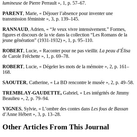
lumineuse
de Pierre Perrault », 1, p. 57–67.
PARENT
, Marie, « Déjouer l’absence pour inventer une
transmission féministe », 3, p. 139–145.
RANNAUD
, Adrien, « “Je veux vivre intensivement.” Formes,
figures et discours de la vie dans la collection “Les Romans de la
jeune génération” (1931-1932) », 1, p. 95–110.
ROBERT
, Lucie, « Raconter pour ne pas vieillir.
L
a peau d’Élisa
de Carole Fréchette », 1, p. 69–78.
ROBERT
, Lucie, « Dégeler les mots de la mémoire », 2, p. 161–
168.
SAOUTER
, Catherine, « La BD rencontre le musée », 2, p. 49–58.
TREMBLAY-GAUDETTE,
Gabriel, « Les intégrités de Jimmy
Beaulieu », 2, p. 79–94.
VIGNES
, Sylvie, « L’ombre des contes dans
Les fous de Bassan
d’Anne Hébert », 3, p. 13–28.
Other Articles From This Journal