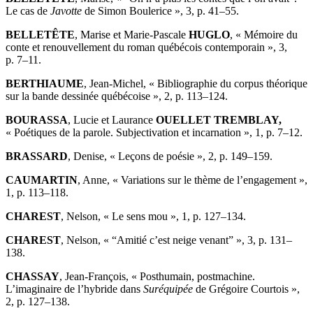
Le cas de
Javotte
de Simon Boulerice », 3, p. 41–55.
BELLETÊTE
, Marise et Marie-Pascale
HUGLO
, « Mémoire du
conte et renouvellement du roman québécois contemporain », 3,
p. 7–11.
BERTHIAUME
, Jean-Michel, « Bibliographie du corpus théorique
sur la bande dessinée québécoise », 2, p. 113–124.
BOURASSA
, Lucie et Laurance
OUELLET TREMBLAY,
« Poétiques de la parole. Subjectivation et incarnation », 1, p. 7–12.
BRASSARD
, Denise, « Leçons de poésie », 2, p. 149–159.
CAUMARTIN
, Anne, « Variations sur le thème de l’engagement »,
1, p. 113–118.
CHAREST
, Nelson, « Le sens mou », 1, p. 127–134.
CHAREST
, Nelson, « “Amitié c’est neige venant” », 3, p. 131–
138.
CHASSAY
, Jean-François, « Posthumain, postmachine.
L’imaginaire de l’hybride dans
Suréquipée
de Grégoire Courtois »,
2, p. 127–138.