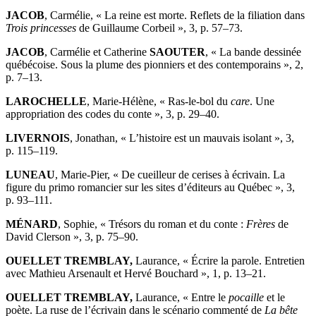
JACOB
, Carmélie, « La reine est morte. Reflets de la filiation dans
Trois princesses
de Guillaume Corbeil », 3, p. 57–73.
JACOB
, Carmélie et Catherine
SAOUTER
, « La bande dessinée
québécoise. Sous la plume des pionniers et des contemporains », 2,
p. 7–13.
LAROCHELLE
, Marie-Hélène, « Ras-le-bol du
care
. Une
appropriation des codes du conte », 3, p. 29–40.
LIVERNOIS
, Jonathan, « L’histoire est un mauvais isolant », 3,
p. 115–119.
LUNEAU
, Marie-Pier, « De cueilleur de cerises à écrivain. La
figure du primo romancier sur les sites d’éditeurs au Québec », 3,
p. 93–111.
MÉNARD
, Sophie, « Trésors du roman et du conte :
F
rères
de
David Clerson », 3, p. 75–90.
OUELLET TREMBLAY,
Laurance, « Écrire la parole. Entretien
avec Mathieu Arsenault et Hervé Bouchard », 1, p. 13–21.
OUELLET TREMBLAY,
Laurance, « Entre le
pocaille
et le
poète. La ruse de l’écrivain dans le scénario commenté de
La bête