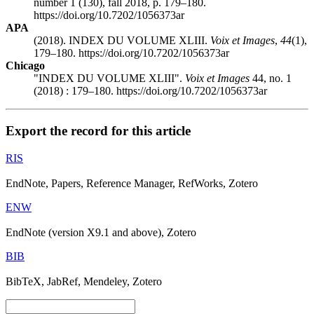
number 1 (130), fall 2018, p. 179–180.
https://doi.org/10.7202/1056373ar
APA
(2018). INDEX DU VOLUME XLIII.
Voix et Images
,
44
(1),
179–180. https://doi.org/10.7202/1056373ar
Chicago
"INDEX DU VOLUME XLIII".
Voix et Images
44, no. 1
(2018) : 179–180. https://doi.org/10.7202/1056373ar
Export the record for this article
RIS
EndNote, Papers, Reference Manager, RefWorks, Zotero
ENW
EndNote (version X9.1 and above), Zotero
BIB
BibTeX, JabRef, Mendeley, Zotero