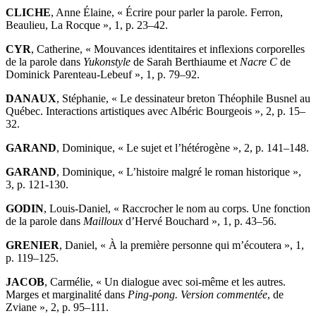
CLICHE
, Anne Élaine, « Écrire pour parler la parole.
F
erron,
Beaulieu, La Rocque », 1, p. 23–42.
CYR
, Catherine, « Mouvances identitaires et inflexions corporelles
de la parole dans
Yukonstyle
de Sarah Berthiaume et
Nacre C
de
Dominick Parenteau-Lebeuf », 1, p. 79–92.
DANAUX
, Stéphanie, « Le dessinateur breton Théophile Busnel au
Québec. Interactions artistiques avec Albéric Bourgeois », 2, p. 15–
32.
GARAND
, Dominique, « Le sujet et l’hétérogène », 2, p. 141–148.
GARAND
, Dominique, « L’histoire malgré le roman historique »,
3, p. 121-130.
GODIN
, Louis-Daniel, « Raccrocher le nom au corps. Une fonction
de la parole dans
Mailloux
d’Hervé Bouchard », 1, p. 43–56.
GRENIER
, Daniel, « À la première personne qui m’écoutera », 1,
p. 119–125.
JACOB
, Carmélie, « Un dialogue avec soi-même et les autres.
Marges et marginalité dans
Ping-pong. Version commentée
, de
Zviane », 2, p. 95–111.