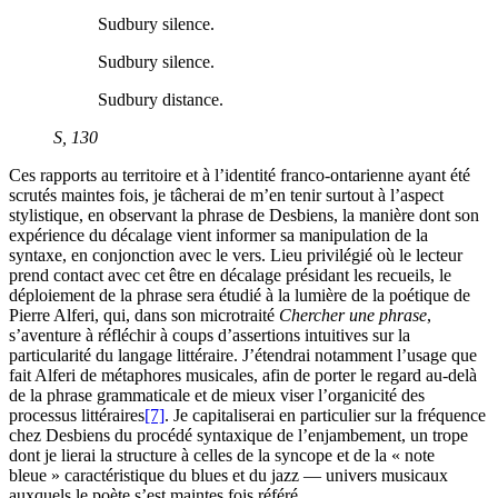
Sudbury silence.
Sudbury silence.
Sudbury distance.
S
, 130
Ces rapports au territoire et à l’identité franco-ontarienne ayant été
scrutés maintes fois, je tâcherai de m’en tenir surtout à l’aspect
stylistique, en observant la phrase de Desbiens, la manière dont son
expérience du décalage vient informer sa manipulation de la
syntaxe, en conjonction avec le vers. Lieu privilégié où le lecteur
prend contact avec cet être en décalage présidant les recueils, le
déploiement de la phrase sera étudié à la lumière de la poétique de
Pierre Alferi, qui, dans son microtraité
Chercher une phrase
,
s’aventure à réfléchir à coups d’assertions intuitives sur la
particularité du langage littéraire. J’étendrai notamment l’usage que
fait Alferi de métaphores musicales, afin de porter le regard au-delà
de la phrase grammaticale et de mieux viser l’organicité des
processus littéraires
[7]
. Je capitaliserai en particulier sur la fréquence
chez Desbiens du procédé syntaxique de l’enjambement, un trope
dont je lierai la structure à celles de la syncope et de la « note
bleue » caractéristique du blues et du jazz — univers musicaux
auxquels le poète s’est maintes fois référé.