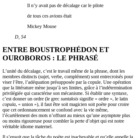
Il n’y avait pas de décalage car le pilote
de tous ces avions était
Mickey Mouse
D
, 54
ENTRE BOUSTROPHÉDON ET
OUROBOROS : LE PHRASÉ
L’unité du décalage, c’est le travail même de la phrase, dont les
membres distincts (sujet, verbe, complément) sont entrecroisés pour
viser l’être, l’adéquation présupposée par la copule. Une opération
que la littérature mène jusqu’à ses limites, grâce à l’indétermination
privilégiée qui caractérise son mécanisme. Si établir une syntaxe,
c’est donner un ordre (le grec
suntaksis
signifie « ordre », le latin
copula
, « union »), il faut être soit magicien soit poète pour croire
que cet ordonnancement se confond avec la vie même,
l’écartèlement des mots n’offrant au mieux qu’une asymptote plus
ou moins rigoureuse pour combler la perte d’objet qui est notre
véritable idiome maternel.
Il s’ensuit que la tâche du poète est inachevable et qu’elle appelle la