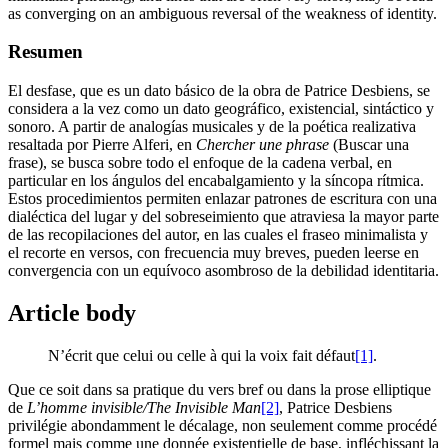
as converging on an ambiguous reversal of the weakness of identity.
Resumen
El desfase, que es un dato básico de la obra de Patrice Desbiens, se
considera a la vez como un dato geográfico, existencial, sintáctico y
sonoro. A partir de analogías musicales y de la poética realizativa
resaltada por Pierre Alferi, en
Chercher une phrase
(Buscar una
frase), se busca sobre todo el enfoque de la cadena verbal, en
particular en los ángulos del encabalgamiento y la síncopa rítmica.
Estos procedimientos permiten enlazar patrones de escritura con una
dialéctica del lugar y del sobreseimiento que atraviesa la mayor parte
de las recopilaciones del autor, en las cuales el fraseo minimalista y
el recorte en versos, con frecuencia muy breves, pueden leerse en
convergencia con un equívoco asombroso de la debilidad identitaria.
Article body
N’écrit que celui ou celle à qui la voix fait défaut
[1]
.
Que ce soit dans sa pratique du vers bref ou dans la prose elliptique
de
L’homme invisible/The Invisible Man
[2]
, Patrice Desbiens
privilégie abondamment le décalage, non seulement comme procédé
formel mais comme une donnée existentielle de base, infléchissant la