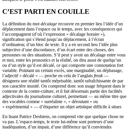
C’EST PARTI EN COUILLE
La définition du mot
décalage
recouvre en premier lieu l’idée d’un
déplacement dans l’espace ou le temps, avec les conséquences qui
l’accompagnent (d’où l’expression « décalage horaire »),
signification qui s’étend jusqu’au déplacement, à l’écran
d’ordinateur, d’un bloc de texte. Il y a en second lieu l’idée plus
subjective d’une discordance, d’un écart entre des choses, des
personnes ou des situations. S’il peut y avoir un décalage entre vous
et moi, entre les pronostics et la réalité, on dira aussi de quelqu’un
ou d’un style qu’il est décalé, ce qui comporte une connotation fort
variable. Pointant un certain excès, une marginalité, un déphasage,
l’adjectif « décalé » — proche en cela de l’anglais
freak
—
désignera une réalité tantôt méprisable, tantôt rafraîchissante de par
son caractère inusité. On comprend donc son usage fréquent dans le
contexte de la contre-culture, et il fait désormais partie des facilités
adjectivales du journalisme culturel, permettant — au même titre que
des vocables comme « surréaliste », « déroutant » ou
« expérimental » — d’étiqueter un objet artistique difficile à situer.
En lisant Patrice Desbiens, on comprend vite que quelque chose ne
va pas. L’espace-temps, le texte lui-même sont porteurs d’une
inadéquation, d’un impair, d’une différence qu’il conviendra