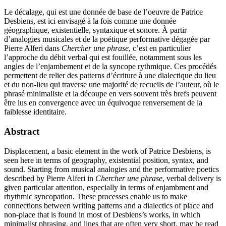
Le décalage, qui est une donnée de base de l’oeuvre de Patrice
Desbiens, est ici envisagé à la fois comme une donnée
géographique, existentielle, syntaxique et sonore. À partir
d’analogies musicales et de la poétique performative dégagée par
Pierre Alferi dans
Chercher une phrase
, c’est en particulier
l’approche du débit verbal qui est fouillée, notamment sous les
angles de l’enjambement et de la syncope rythmique. Ces procédés
permettent de relier des patterns d’écriture à une dialectique du lieu
et du non-lieu qui traverse une majorité de recueils de l’auteur, où le
phrasé minimaliste et la découpe en vers souvent très brefs peuvent
être lus en convergence avec un équivoque renversement de la
faiblesse identitaire.
Abstract
Displacement, a basic element in the work of Patrice Desbiens, is
seen here in terms of geography, existential position, syntax, and
sound. Starting from musical analogies and the performative poetics
described by Pierre Alferi in
Chercher une phrase
, verbal delivery is
given particular attention, especially in terms of enjambment and
rhythmic syncopation. These processes enable us to make
connections between writing patterns and a dialectics of place and
non-place that is found in most of Desbiens’s works, in which
minimalist phrasing, and lines that are often very short, may be read