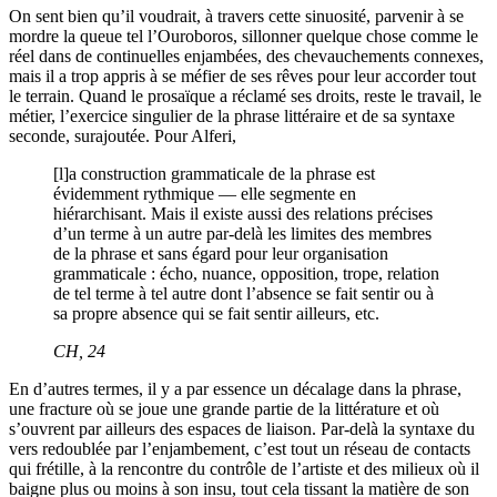
On sent bien qu’il voudrait, à travers cette sinuosité, parvenir à se
mordre la queue tel l’Ouroboros, sillonner quelque chose comme le
réel dans de continuelles enjambées, des chevauchements connexes,
mais il a trop appris à se méfier de ses rêves pour leur accorder tout
le terrain. Quand le prosaïque a réclamé ses droits, reste le travail, le
métier, l’exercice singulier de la phrase littéraire et de sa syntaxe
seconde, surajoutée. Pour Alferi,
[l]a construction grammaticale de la phrase est
évidemment rythmique — elle segmente en
hiérarchisant. Mais il existe aussi des relations précises
d’un terme à un autre par-delà les limites des membres
de la phrase et sans égard pour leur organisation
grammaticale : écho, nuance, opposition, trope, relation
de tel terme à tel autre dont l’absence se fait sentir ou à
sa propre absence qui se fait sentir ailleurs, etc.
CH
, 24
En d’autres termes, il y a par essence un décalage dans la phrase,
une fracture où se joue une grande partie de la littérature et où
s’ouvrent par ailleurs des espaces de liaison. Par-delà la syntaxe du
vers redoublée par l’enjambement, c’est tout un réseau de contacts
qui frétille, à la rencontre du contrôle de l’artiste et des milieux où il
baigne plus ou moins à son insu, tout cela tissant la matière de son