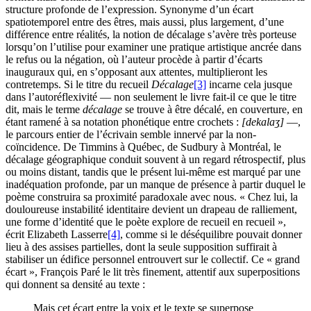
structure profonde de l’expression. Synonyme d’un écart
spatiotemporel entre des êtres, mais aussi, plus largement, d’une
différence entre réalités, la notion de décalage s’avère très porteuse
lorsqu’on l’utilise pour examiner une pratique artistique ancrée dans
le refus ou la négation, où l’auteur procède à partir d’écarts
inauguraux qui, en s’opposant aux attentes, multiplieront les
contretemps. Si le titre du recueil
Décalage
[3]
incarne cela jusque
dans l’autoréflexivité — non seulement le livre fait-il ce que le titre
dit, mais le terme
décalage
se trouve à être décalé, en couverture, en
étant ramené à sa notation phonétique entre crochets :
[dekalaʒ]
—,
le parcours entier de l’écrivain semble innervé par la non-
coïncidence. De Timmins à Québec, de Sudbury à Montréal, le
décalage géographique conduit souvent à un regard rétrospectif, plus
ou moins distant, tandis que le présent lui-même est marqué par une
inadéquation profonde, par un manque de présence à partir duquel le
poème construira sa proximité paradoxale avec nous. « Chez lui, la
douloureuse instabilité identitaire devient un drapeau de ralliement,
une forme d’identité que le poète explore de recueil en recueil »,
écrit Elizabeth Lasserre
[4]
, comme si le déséquilibre pouvait donner
lieu à des assises partielles, dont la seule supposition suffirait à
stabiliser un édifice personnel entrouvert sur le collectif. Ce « grand
écart », François Paré le lit très finement, attentif aux superpositions
qui donnent sa densité au texte :
Mais cet écart entre la voix et le texte se superpose