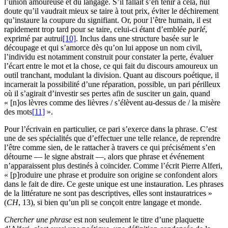
l’union amoureuse et du langage. S’il fallait s’en tenir à cela, nul
doute qu’il vaudrait mieux se taire à tout prix, éviter le déchirement
qu’instaure la coupure du signifiant. Or, pour l’être humain, il est
rapidement trop tard pour se taire, celui-ci étant d’emblée
parlé
,
exprimé par autrui
[10]
. Inclus dans une structure basée sur le
découpage et qui s’amorce dès qu’on lui appose un nom civil,
l’individu est notamment construit pour constater la perte, évaluer
l’écart entre le mot et la chose, ce qui fait du discours amoureux un
outil tranchant, modulant la division. Quant au discours poétique, il
incarnerait la possibilité d’une réparation, possible, un pari périlleux
où il s’agirait d’investir ses pertes afin de susciter un gain, quand
« [n]os lèvres comme des lièvres / s’élèvent au-dessus de / la misère
des mots
[11]
».
Pour l’écrivain en particulier, ce pari s’exerce dans la phrase. C’est
une de ses spécialités que d’effectuer une telle relance, de reprendre
l’être comme sien, de le rattacher à travers ce qui précisément s’en
détourne — le signe abstrait —, alors que phrase et événement
n’apparaissent plus destinés à coïncider. Comme l’écrit Pierre Alferi,
« [p]roduire une phrase et produire son origine se confondent alors
dans le fait de dire. Ce geste unique est une instauration. Les phrases
de la littérature ne sont pas descriptives, elles sont instauratrices »
(
CH
, 13), si bien qu’un pli se conçoit entre langage et monde.
Chercher une phrase
est non seulement le titre d’une plaquette