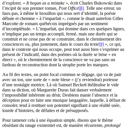
d’explorer. «
It began as a mistake
», écrit Charles Bukowski dans
l’
incipit
de son premier roman,
Post
Office
[8]
. Telle une erreur, un
faux-pas, à même le brouillon qui nous sert d’identité, la poésie
débute et chemine « à l’imparfait », comme le disait autrefois Gilles
Marcotte de romans québécois imprégnés par un sentiment
d’incomplétude. « L’imparfait, qui domine dans ces quelques lignes,
n’implique pas un temps accompli, fermé, mais une durée qui se
construit et ne cesse pas de se construire, dans le cheminement des
consciences ou, plus justement, dans le cours du texte
[9]
», ce qui,
dans le contexte qui nous occupe, peut tout aussi bien s’exprimer au
présent de l’indicatif, dans des poèmes où la durée se brise « en
direct », où le cheminement de la conscience ne va pas sans un
fardeau de reconstruction dont la strophe porte les marques.
Au fil des textes, un point focal commun se dégage, qui va de pair
avec un ton, une sorte de « note bleue » (j’y reviendrai) porteuse
d’une nostalgie motrice. Là où Samuel Beckett théâtralise le vide
dans sa diction, où Marguerite Duras fait danser verbalement
l’impossibilité inhérente au désir, Desbiens manie l’absence et la
déception pour en faire une musique langagière, laquelle, à défaut de
consoler, tend à restituer son potentiel signifiant à une réalité usée,
lourde d’histoires, de défaites et de présupposés.
Pour ramener cela à une équation simple, disons que le thème
obsédant du ratage existentiel est, de manière récurrente,
prolongé