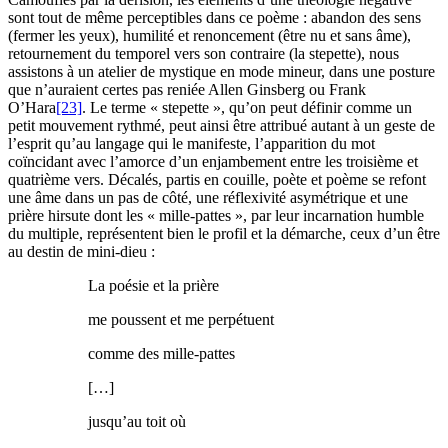
sont tout de même perceptibles dans ce poème : abandon des sens
(fermer les yeux), humilité et renoncement (être nu et sans âme),
retournement du temporel vers son contraire (la stepette), nous
assistons à un atelier de mystique en mode mineur, dans une posture
que n’auraient certes pas reniée Allen Ginsberg ou Frank
O’Hara
[23]
. Le terme « stepette », qu’on peut définir comme un
petit mouvement rythmé, peut ainsi être attribué autant à un geste de
l’esprit qu’au langage qui le manifeste, l’apparition du mot
coïncidant avec l’amorce d’un enjambement entre les troisième et
quatrième vers. Décalés, partis en couille, poète et poème se refont
une âme dans un pas de côté, une réflexivité asymétrique et une
prière hirsute dont les « mille-pattes », par leur incarnation humble
du multiple, représentent bien le profil et la démarche, ceux d’un être
au destin de mini-dieu :
La poésie et la prière
me poussent et me perpétuent
comme des mille-pattes
[…]
jusqu’au toit où