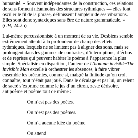
humanité. « Souvent indépendantes de la construction, ces relations
de sens forment néanmoins des structures rythmiques — elles font
osciller le fil de la phrase, définissent l’ampleur de ses vibrations.
Elles sont donc syntaxiques sans être de nature grammaticale. »
(
CH
, 24-25)
Lui-même percussionniste à un moment de sa vie, Desbiens semble
extrêmement attentif à la profondeur de champ des effets
rythmiques, lesquels ne se limitent pas à aligner des sons, mais se
prolongent dans les gammes de contrastes, d’interruptions, d’échos
et de reprises qui peuvent habiter le poème à l’apparence la plus
simple. Spécialiste en disparition, l’auteur de
L’homme invisible/The
Invisible Man
excelle à orchestrer les absences, à faire vibrer
ensemble les précarités, comme si, malgré la finitude qu’on croit
connaître, tout n’était pas joué. Dans le décalage et par lui, un relent
de sacré s’exprime comme le jus d’un citron, zeste dérisoire,
antipoème et poème tout de même :
On n’est pas des poètes.
On n’est pas des poèmes.
On n’a aucune idée du poème.
On attend