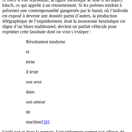
kitsch, ce qui appelle à un retournement. Si les poèmes tendent à
présenter une contemporanéité gangrenée par le banal, où l’individu
est exposé à devenir une donnée parmi d’autres, la production
télégraphique de l’enjambement, dont la monotonie heuristique est
digne d’un blues traditionnel, devient un parfait véhicule pour
exprimer cette lassitude dont on veut s’extirper :
Résolument moderne
et
terne
il texte
son sexe
dans
son amour
de
machine
[16]
.
Unité
par
et
dans
la rupture, l’enjambement permet par ailleurs de