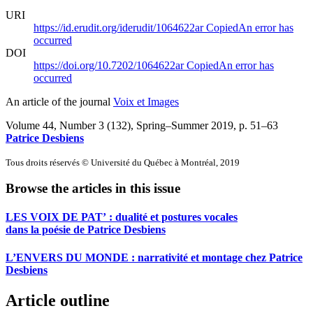
URI
https://id.erudit.org/iderudit/1064622ar
Copied
An error has
occurred
DOI
https://doi.org/10.7202/1064622ar
Copied
An error has
occurred
An article of the journal
Voix et Images
Volume 44, Number 3 (132), Spring–Summer 2019
, p. 51–63
Patrice Desbiens
Tous droits réservés © Université du Québec à Montréal, 2019
Browse the articles in this issue
LES VOIX DE PAT’ : dualité et postures vocales
dans la poésie de Patrice Desbiens
L’ENVERS DU MONDE : narrativité et montage chez Patrice
Desbiens
Article outline