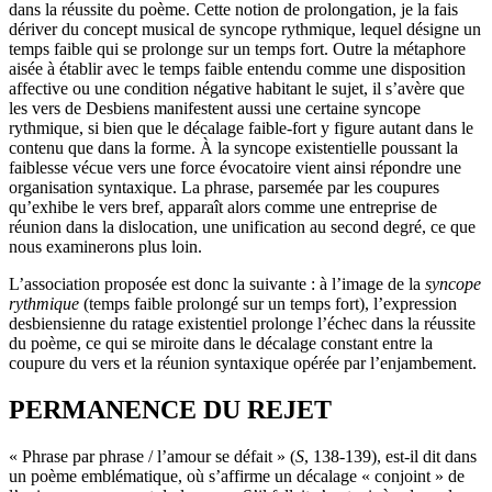
dans la réussite du poème. Cette notion de prolongation, je la fais
dériver du concept musical de syncope rythmique, lequel désigne un
temps faible qui se prolonge sur un temps fort. Outre la métaphore
aisée à établir avec le temps faible entendu comme une disposition
affective ou une condition négative habitant le sujet, il s’avère que
les vers de Desbiens manifestent aussi une certaine syncope
rythmique, si bien que le décalage faible-fort y figure autant dans le
contenu que dans la forme. À la syncope existentielle poussant la
faiblesse vécue vers une force évocatoire vient ainsi répondre une
organisation syntaxique. La phrase, parsemée par les coupures
qu’exhibe le vers bref, apparaît alors comme une entreprise de
réunion dans la dislocation, une unification au second degré, ce que
nous examinerons plus loin.
L’association proposée est donc la suivante : à l’image de la
syncope
rythmique
(temps faible prolongé sur un temps fort), l’expression
desbiensienne du ratage existentiel prolonge l’échec dans la réussite
du poème, ce qui se miroite dans le décalage constant entre la
coupure du vers et la réunion syntaxique opérée par l’enjambement.
PERMANENCE DU REJET
« Phrase par phrase / l’amour se défait » (
S
, 138-139), est-il dit dans
un poème emblématique, où s’affirme un décalage « conjoint » de