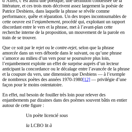
d’Alferi, c’est aussi une poétique, une définition condensée de la
littérature, et ces trois mots décrivent assez largement la poésie de
Patrice Desbiens, dans laquelle la phrase se révèle comme
performance, quête et réparation. Un des tropes incontournables de
cette oeuvre est l’
enjambement
, procédé qui, exploitant un rapport
discordant entre le vers et la phrase, met à l’avant-plan cette
recherche interne de la proposition, un mouvement de la parole en
train de se trouver.
Que ce soit par le
rejet
ou le
contre-rejet
, selon que la phrase
amorcée dans un vers déborde dans le suivant, ou qu’une phrase
s’amorce au milieu d’un vers pour se poursuivre plus loin,
l’enjambement exploite un effet de surprise auprès d’un lecteur
anticipant la concordance ou le décalage entre l’avancée de la phrase
et la coupure du vers, une dimension que Desbiens — à l’exemple
de nombreux poètes des années 1970-1980
[12]
— privilégie d’une
façon pour le moins ostentatoire.
En effet, nul besoin de fouiller très loin pour relever des
enjambements par dizaines dans des poèmes souvent bâtis en entier
autour de cette figure :
Un poète licencié
sous
la
LCBO lit
à