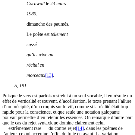
Cornwall
le 23
mars
1980
,
dimanche des paumés.
Le poète est
tellement
cassé
qu’il
arrive
au
récital en
morceaux
[13]
.
S
, 191
Puisque le vers est parfois restreint à un seul vocable, il en résulte un
effet de verticalité et souvent, d’accélération, le texte prenant l’allure
d’un précipité, d’un croquis sur le vif, comme si la réalité était trop
rapide pour la conscience, et que seule une notation galopante
pouvait permettre d’en retenir les essences. On remarque d’autre part
que le cas du rejet syntaxique domine clairement celui
— extrêmement rare — du contre-rejet
[14]
, dans les poèmes de
l’auteur, ce qui accentue l’effet de fuite en avant. La variation