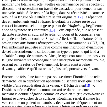
montrer une totalité en acte, guettée en permanence par le spectre du
discontinu et nécessitant un travail de cascadeur pour demeurer sur
une voie stable. Si le retour à la ligne, dans sa récursivité, incarne ce
retour à la langue où la littérature se fait originaire
[17]
, la répétition
des enjambements tend à réparer le défaut, la rupture rusée que
ceux-ci incarnent, selon un geste parent de l’
Aufhebung
hégélienne
et de sa synthèse des contraires
[18]
. Cette enjambée, que le présent
du texte effectue en suturant le jadis, on pourrait la comparer à un
coup de crochet, en couture. Si, selon Alferi, « [l]a littérature réduit
ses origines aux formes rétrospectives d’une instauration » (
CH
, 19),
l’enjambement peut être entrevu comme une inscription dynamique
de cet entrecroisement, surtout dans un type de poème qui tend à
s’établir à coups de contrastes. Ainsi, le rejet constant du propos vers
la ligne suivante s’accompagne d’une inscription mémorielle trouble,
passant par le refus de l’événementiel, le sens étant à peine
davantage affirmé qu’il est remis à plus tard, poussé vers l’avant.
Encore une fois, il ne faudrait pas sous-estimer l’ironie d’une telle
démarche, où la dépréciation apparente du sérieux n’est que la face
visible d’une récupération de la valeur. « Déchu de rien
[19]
»,
Desbiens mérite d’être lu comme un artiste du retournement,
maniant la double négation comme on coud en
surjet
, c’est-à-dire en
faisant se chevaucher deux surfaces. Routinier, sériel, il aligne les
vers comme un patient miniaturiste, décrivant très fréquemment un
temps moche, alors même que le livre déploie un présent enrichi,