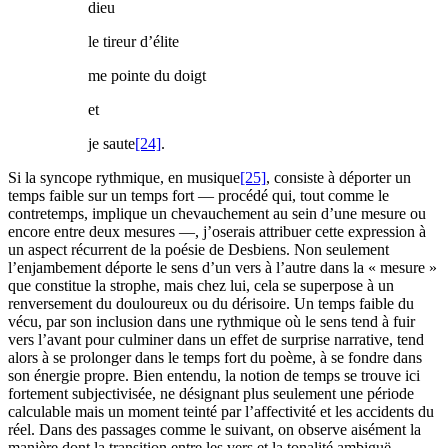
dieu
le tireur d’élite
me pointe du doigt
et
je saute
[24]
.
Si la syncope rythmique, en musique
[25]
, consiste à déporter un
temps faible sur un temps fort — procédé qui, tout comme le
contretemps, implique un chevauchement au sein d’une mesure ou
encore entre deux mesures —, j’oserais attribuer cette expression à
un aspect récurrent de la poésie de Desbiens. Non seulement
l’enjambement déporte le sens d’un vers à l’autre dans la « mesure »
que constitue la strophe, mais chez lui, cela se superpose à un
renversement du douloureux ou du dérisoire. Un temps faible du
vécu, par son inclusion dans une rythmique où le sens tend à fuir
vers l’avant pour culminer dans un effet de surprise narrative, tend
alors à se prolonger dans le temps fort du poème, à se fondre dans
son énergie propre. Bien entendu, la notion de temps se trouve ici
fortement subjectivisée, ne désignant plus seulement une période
calculable mais un moment teinté par l’affectivité et les accidents du
réel. Dans des passages comme le suivant, on observe aisément la
manière dont la transition entre les vers et la tonalité ambiguë