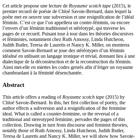
Cet article propose une lecture de
Royaume scotch tape
(2015), le
premier recueil de poésie de Chloé Savoie-Bernard, dans lequel la
poète met en oeuvre une subversion et une resignification de l’idéal
féminin. C’est ce que l’on appellera un contre-féminin, ou encore
l’envers d’un féminin traditionnel et stéréotypé, qui traverse les
pages de ce recueil. Puisant tour à tour dans les théories discursives
et féministes, notamment chez Ruth Amossy, Linda Hutcheon,
Judith Butler, Teresa de Lauretis et Nancy K. Miller, on montrera
comment Savoie-Bernard se joue des stéréotypes d’un féminin
idéalisé en utilisant un langage ironique et trivial, donnant lieu à une
dialectique de la déconstruction et de la reconstruction du féminin.
Ainsi met-elle en miettes les codes genrés afin d’ériger un royaume
chambranlant à la féminité désenchantée.
Abstract
This article offers a reading of
Royaume scotch tape
(2015) by
Chloé Savoie-Bernard. In this, her first collection of poetry, the
author effects a subversion and a resignification of the feminine
ideal. What is called a counter-feminine, or the reversal of a
traditional and stereotyped feminine, pervades the pages of this
collection. Drawing in turn from discourse and feminist theories,
notably those of Ruth Amossy, Linda Hutcheon, Judith Butler,
Teresa de Lauretis and Nancy K. Miller, we will show how Savoie-