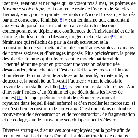
identités, relations et héritages qui se voient mis à mal, les poèmes de
Royaume scotch tape
, tout comme le reste de l’oeuvre de Savoie-
Bernard, sont, pour emprunter les mots de Nicole Brossard, « tramés
par une conscience féministe
[8]
» : un féminisme qui, empruntant
aux voix du passé mais restant bien ancré dans les discours
contemporains, se déploie aux confluences de l’individualité et de la
sororité, du désir et de la blessure, du genre et de la race
[9]
; un
féminisme qui réfléchit de pair la désubjectivation et la
reconstruction de soi, mettant à nu des souffrances subies aux mains
de normes sexistes et d’héritages imposés. Plus précisément, la poète
dévoile des femmes qui subvertissent le modèle patriarcal de
l’identité féminine pour en proposer une version désarticulée,
désaccordée, désenchantée. C’est en effet le « revers » de l’image
d’un éternel féminin dont le socle serait la beauté, la maternité, la
douceur et la passivité qu’investit l’autrice : « moi je choisis le
revers/de la médaille les filles
[10]
», peut-on lire dans le recueil. Afin
d’investir l’endos d’un féminin tel que décrit dans les livres de
contes
[11]
, le sujet poétique se doit de défoncer les murs du
royaume dans lequel il était enfermé et d’en recoller les morceaux, si
ce n’est d’en reconstruire de nouveaux. C’est donc dans ce double
mouvement de déconstruction et de reconstruction, de fragmentation
et de collage, que le « royaume scotch tape » peut s’élever.
Diverses stratégies discursives sont employées par la poète afin de
mettre en avant cet envers féminin. La déconstruction de certains