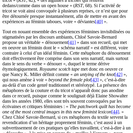
tricot » (
RST
, 42), « des aiguilles à tricoter qui rentrent
dedans/comme dans un open house » (
RST
, 68). Si l’activité de
tricot se voit ainsi convoquée à plusieurs reprises, ce n’est que pour
être détournée presque instantanément, afin de mettre en avant des
expériences au féminin taboues, voire « déviantes
[40]
».
Tout en nouant ensemble des expériences féminines invisibilisées ou
stigmatisées par les discours ambiants, Chloé Savoie-Bernard
propose un véritable « dénouement
[41]
» dans son recueil, qui met
en oeuvre un féminin dont le « schéma narratif » est différent, voire
contraire à celui d’un idéal féminin. Cette métaphore du dénouement
doit effectivement être comprise dans son sens narratif, mais surtout
dans le sens du verbe « dénouer », duquel le terme dérive
étymologiquement.
Royaume scotch tape
met donc en oeuvre ce
que Nancy K. Miller définit comme «
an untying of the knot
[42]
»,
qui nous amène à voir «
beyond the female plot
[43]
», c’est-à-dire
au-delà d’un code genré traditionnel et stéréotypé. La présence des
métaphores de la couture et du tricot n’apparaît donc pas anodine
dans ce recueil, puisque comme le soulignait déjà Elaine Showalter
dans les années 1980, elles sont très souvent convoquées par les
écrivaines et critiques féministes : «
The patchwork quilt has become
one of the most central images in this new feminist lexicon
[44]
. »
Chez Chloé Savoie-Bernard, si ces métaphores du textile servent la
revendication d’un héritage proprement féminin, c’est aussi à un
subvertissement de ces pratiques qu’elles travaillent, c’est-à-dire à un