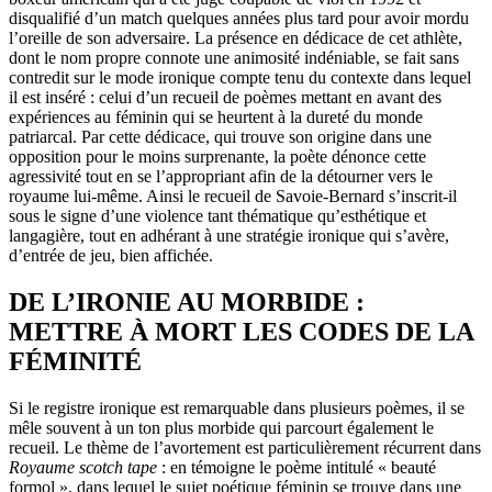
disqualifié d’un match quelques années plus tard pour avoir mordu
l’oreille de son adversaire. La présence en dédicace de cet athlète,
dont le nom propre connote une animosité indéniable, se fait sans
contredit sur le mode ironique compte tenu du contexte dans lequel
il est inséré : celui d’un recueil de poèmes mettant en avant des
expériences au féminin qui se heurtent à la dureté du monde
patriarcal. Par cette dédicace, qui trouve son origine dans une
opposition pour le moins surprenante, la poète dénonce cette
agressivité tout en se l’appropriant afin de la détourner vers le
royaume lui-même. Ainsi le recueil de Savoie-Bernard s’inscrit-il
sous le signe d’une violence tant thématique qu’esthétique et
langagière, tout en adhérant à une stratégie ironique qui s’avère,
d’entrée de jeu, bien affichée.
DE L’IRONIE AU MORBIDE :
METTRE À MORT LES CODES DE LA
FÉMINITÉ
Si le registre ironique est remarquable dans plusieurs poèmes, il se
mêle souvent à un ton plus morbide qui parcourt également le
recueil. Le thème de l’avortement est particulièrement récurrent dans
Royaume scotch tape
: en témoigne le poème intitulé « beauté
formol », dans lequel le sujet poétique féminin se trouve dans une