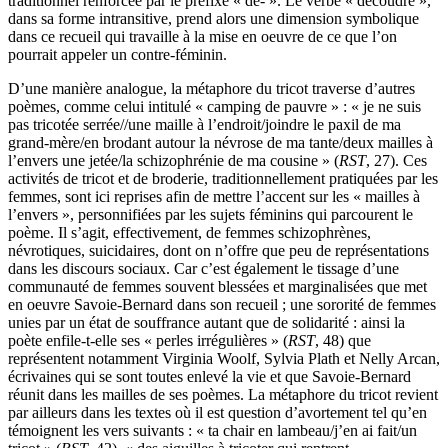
traditionnel renforcée par le préfixe « dé- ». Le verbe « découdre »,
dans sa forme intransitive, prend alors une dimension symbolique
dans ce recueil qui travaille à la mise en oeuvre de ce que l’on
pourrait appeler un contre-féminin.
D’une manière analogue, la métaphore du tricot traverse d’autres
poèmes, comme celui intitulé « camping de pauvre » : « je ne suis
pas tricotée serrée//une maille à l’endroit/joindre le paxil de ma
grand-mère/en brodant autour la névrose de ma tante/deux mailles à
l’envers une jetée/la schizophrénie de ma cousine » (
RST
, 27). Ces
activités de tricot et de broderie, traditionnellement pratiquées par les
femmes, sont ici reprises afin de mettre l’accent sur les « mailles à
l’envers », personnifiées par les sujets féminins qui parcourent le
poème. Il s’agit, effectivement, de femmes schizophrènes,
névrotiques, suicidaires, dont on n’offre que peu de représentations
dans les discours sociaux. Car c’est également le tissage d’une
communauté de femmes souvent blessées et marginalisées que met
en oeuvre Savoie-Bernard dans son recueil ; une sororité de femmes
unies par un état de souffrance autant que de solidarité : ainsi la
poète enfile-t-elle ses « perles irrégulières » (
RST
, 48) que
représentent notamment Virginia Woolf, Sylvia Plath et Nelly Arcan,
écrivaines qui se sont toutes enlevé la vie et que Savoie-Bernard
réunit dans les mailles de ses poèmes. La métaphore du tricot revient
par ailleurs dans les textes où il est question d’avortement tel qu’en
témoignent les vers suivants : « ta chair en lambeau/j’en ai fait/un