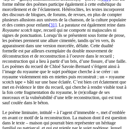
forme même des poèmes participe également à cette esthétique du
morcellement et de l’éclatement. Hétéroclites, les textes incorporent
des discours de blogues, de forums, de revues, en plus de compter
plusieurs allusions aux univers de la chanson, de la culture populaire
et des contes pour enfants
[31]
. La parataxe est également reine dans
Royaume scotch tape
, recueil qui ne comporte ni majuscules ni
signes de ponctuation. Lorsqu’ils se présentent sous forme de prose,
les poèmes prennent une allure cimentée, tandis qu’en vers, ils
apparaissent dans une version morcelée, défaite. Cette dualité
formelle est par ailleurs exemplaire du double mouvement de
déconstruction et de reconstruction à l’oeuvre dans le recueil ;
reconstruction qui a lieu à partir d’un bris, d’une fissure, d’une faille.
Les poèmes du recueil de Chloé Savoie-Bernard s’érigent ainsi à
l’image du royaume que le sujet poétique cherche à se créer : un
royaume violemment mis en miettes puis reconstruit ; un « royaume
scotch tape » bâti sur une base éclatée. C’est bien cet éclatement que
met en évidence le titre du recueil, qui cherche à rendre visible tout à
la fois cette fragmentation du royaume, le (re)collage de ses
morceaux et la vulnérabilité d’une telle reconstruction, qui est tout
sauf coulée dans le béton.
Le poème liminaire, intitulé « à l’agent d’immeuble », met d’emblée
en avant ce motif de la reconstruction. La maison dont il est question
dans le texte – maison qui pourrait bien représenter un héritage
familial ou patriarcal, et qui est rejetée par le sujet poétique, lequel