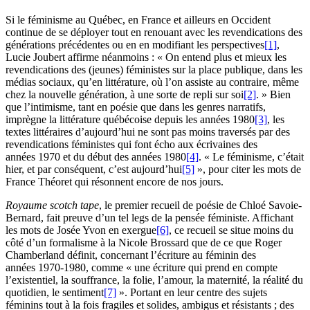
Si le féminisme au Québec, en France et ailleurs en Occident
continue de se déployer tout en renouant avec les revendications des
générations précédentes ou en en modifiant les perspectives
[1]
,
Lucie Joubert affirme néanmoins : « On entend plus et mieux les
revendications des (jeunes) féministes sur la place publique, dans les
médias sociaux, qu’en littérature, où l’on assiste au contraire, même
chez la nouvelle génération, à une sorte de repli sur soi
[2]
. » Bien
que l’intimisme, tant en poésie que dans les genres narratifs,
imprègne la littérature québécoise depuis les années 1980
[3]
, les
textes littéraires d’aujourd’hui ne sont pas moins traversés par des
revendications féministes qui font écho aux écrivaines des
années 1970 et du début des années 1980
[4]
. « Le féminisme, c’était
hier, et par conséquent, c’est aujourd’hui
[5]
», pour citer les mots de
France Théoret qui résonnent encore de nos jours.
Royaume scotch tape
, le premier recueil de poésie de Chloé Savoie-
Bernard, fait preuve d’un tel legs de la pensée féministe. Affichant
les mots de Josée Yvon en exergue
[6]
, ce recueil se situe moins du
côté d’un formalisme à la Nicole Brossard que de ce que Roger
Chamberland définit, concernant l’écriture au féminin des
années 1970-1980, comme « une écriture qui prend en compte
l’existentiel, la souffrance, la folie, l’amour, la maternité, la réalité du
quotidien, le sentiment
[7]
». Portant en leur centre des sujets
féminins tout à la fois fragiles et solides, ambigus et résistants ; des