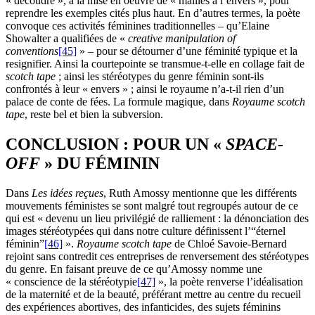
« découdre », à la mise en oeuvre de « mailles à l’envers », pour
reprendre les exemples cités plus haut. En d’autres termes, la poète
convoque ces activités féminines traditionnelles – qu’Elaine
Showalter a qualifiées de «
creative manipulation of
conventions
[45]
» – pour se détourner d’une féminité typique et la
resignifier. Ainsi la courtepointe se transmue-t-elle en collage fait de
scotch tape
; ainsi les stéréotypes du genre féminin sont-ils
confrontés à leur « envers » ; ainsi le royaume n’a-t-il rien d’un
palace de conte de fées. La formule magique, dans
Royaume scotch
tape
, reste bel et bien la subversion.
CONCLUSION : POUR UN «
SPACE-
OFF
» DU FÉMININ
Dans
Les idées reçues
, Ruth Amossy mentionne que les différents
mouvements féministes se sont malgré tout regroupés autour de ce
qui est « devenu un lieu privilégié de ralliement : la dénonciation des
images stéréotypées qui dans notre culture définissent l’“éternel
féminin”
[46]
».
Royaume scotch tape
de Chloé Savoie-Bernard
rejoint sans contredit ces entreprises de renversement des stéréotypes
du genre. En faisant preuve de ce qu’Amossy nomme une
« conscience de la stéréotypie
[47]
», la poète renverse l’idéalisation
de la maternité et de la beauté, préférant mettre au centre du recueil
des expériences abortives, des infanticides, des sujets féminins