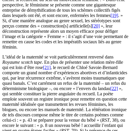
perspective, le féminisme se présente comme une gigantesque
entreprise de démythification de tous les schèmes collectifs figés
dans lesquels ont été, et sont encore, enfermées les femmes
[19]
. »
Si, d’une manière analogue au genre sexuel, les stéréotypes sont
perçus comme des « construction[s] artificielle[s]
[20]
», leur
déconstruction représente alors un moyen efficace pour défiger
l’image et la catégorie « Femme » : il s’agit d’une voie permettant de
remettre en cause les codes et les impératifs sociaux liés au genre
féminin.
L’idéal de la maternité se voit particulièrement renversé dans
Royaume scotch tape
. En plus de présenter une relation mère-fille
qui est loin d’être rose
[21]
, le recueil de Chloé Savoie-Bernard
comporte un grand nombre d’expériences abortives et d’infanticides
qui, par leur récurrence extrême, s’avèrent moins traumatiques que
quasi banals. C’est carrément un refus de la maternité – un refus du
déterminisme biologique –, ou encore « l’envers du landau
[22]
»,
qui semble constituer la pierre angulaire du recueil. La poète
emploie souvent un registre ironique pour remettre en question cette
maternité idéalisée que transmettent les revues féminines, les
blogues, ou encore les manuels de maternité. La réitération ironique
de tels discours compose même le titre de certains poèmes comme
celui-ci : « p. 43 se préparer pour la venue du bébé » (
RST
, 38), ou
encore le suivant : « p. 8 un nouveau bébé ! accueillir l’enfant qui
vient en quatre étapes faciles » (
RST
, 70). Si la présence de ces