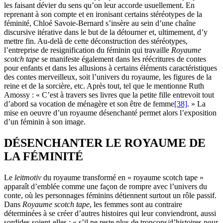
les faisant dévier du sens qu’on leur accorde usuellement. En
reprenant à son compte et en ironisant certains stéréotypes de la
féminité, Chloé Savoie-Bernard s’insère au sein d’une chaîne
discursive itérative dans le but de la détourner et, ultimement, d’y
mettre fin. Au-delà de cette déconstruction des stéréotypes,
l’entreprise de resignification du féminin qui travaille
Royaume
scotch tape
se manifeste également dans les réécritures de contes
pour enfants et dans les allusions à certains éléments caractéristiques
des contes merveilleux, soit l’univers du royaume, les figures de la
reine et de la sorcière, etc. Après tout, tel que le mentionne Ruth
Amossy : « C’est à travers ses livres que la petite fille entrevoit tout
d’abord sa vocation de ménagère et son être de femme
[38]
. » La
mise en oeuvre d’un royaume désenchanté permet alors l’exposition
d’un féminin à son image.
DÉSENCHANTER LE ROYAUME DE
LA FÉMINITÉ
Le
leitmotiv
du royaume transformé en « royaume scotch tape »
apparaît d’emblée comme une façon de rompre avec l’univers du
conte, où les personnages féminins détiennent surtout un rôle passif.
Dans
Royaume scotch tape
, les femmes sont au contraire
déterminées à se créer d’autres histoires qui leur conviendront, aussi
sordides soient-elles : « s’il ne reste plus de tronçons/d’histoires pour