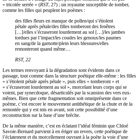
« tricotée serrée » (
RST
, 27) ; un royaume susceptible de tomber,
comme les filles qui peuplent les poèmes :
des filles fleurs en manque de pollen/qui s’étiolent
pétale après pétale/des filles tomberont des fenêtres
[…]/elles s’écraseront lourdement au sol […]/les jambes
tordues par l’impact/les coudes les genoux/les paumes
en sang/de la garnotte/plein leurs blessures/elles
remonteront quand même…
RST
, 22
Les termes renvoyant à la dégradation sont évidents dans ce
passage, tout comme dans la structure poétique elle-même : les filles
« s’étiolent pétale après pétale », puis elles « tomberont » et
« s’écraseront lourdement au sol », morcelant leurs corps qui se
voient, par synecdoque, désarticulés par la scansion des vers eux-
mêmes. Bien que cette fragmentation soit omniprésente dans ce
poème, c’est encore le mouvement antithétique de la chute et de la
remontée qui y est mis en avant, soit cette possibilité d’une
reconstruction sur la base d’une brèche.
De la même manière, c’est en éclatant l’idéal féminin que Chloé
Savoie-Bernard parvient à en ériger un revers, cette poétique de
l’éclatement et du morcellement ouvrant à la poète la voie d’une