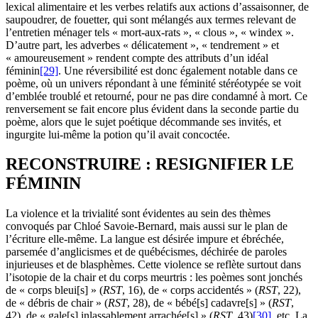
lexical alimentaire et les verbes relatifs aux actions d’assaisonner, de
saupoudrer, de fouetter, qui sont mélangés aux termes relevant de
l’entretien ménager tels « mort-aux-rats », « clous », « windex ».
D’autre part, les adverbes « délicatement », « tendrement » et
« amoureusement » rendent compte des attributs d’un idéal
féminin
[29]
. Une réversibilité est donc également notable dans ce
poème, où un univers répondant à une féminité stéréotypée se voit
d’emblée troublé et retourné, pour ne pas dire condamné à mort. Ce
renversement se fait encore plus évident dans la seconde partie du
poème, alors que le sujet poétique décommande ses invités, et
ingurgite lui-même la potion qu’il avait concoctée.
RECONSTRUIRE : RESIGNIFIER LE
FÉMININ
La violence et la trivialité sont évidentes au sein des thèmes
convoqués par Chloé Savoie-Bernard, mais aussi sur le plan de
l’écriture elle-même. La langue est désirée impure et ébréchée,
parsemée d’anglicismes et de québécismes, déchirée de paroles
injurieuses et de blasphèmes. Cette violence se reflète surtout dans
l’isotopie de la chair et du corps meurtris : les poèmes sont jonchés
de « corps bleui[s] » (
RST
, 16), de « corps accidentés » (
RST
, 22),
de « débris de chair » (
RST
, 28), de « bébé[s] cadavre[s] » (
RST
,
42), de « gale[s] inlassablement arrachée[s] » (
RST
, 43)
[30]
, etc. La