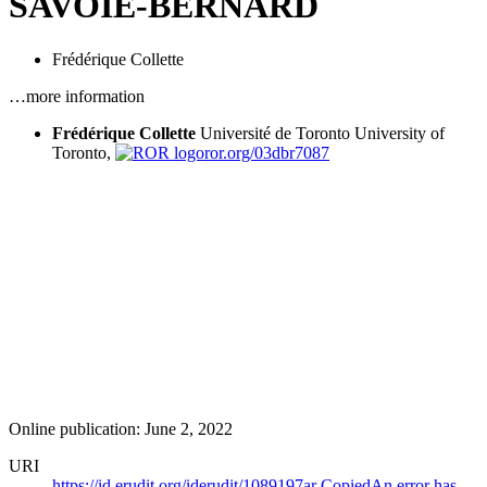
SAVOIE-BERNARD
Frédérique Collette
…more information
Frédérique Collette
Université de Toronto
University of
Toronto,
ror.org/03dbr7087
Online publication: June 2, 2022
URI
https://id.erudit.org/iderudit/1089197ar
Copied
An error has