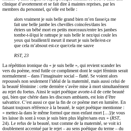
clinique d’avortement et se fait dire à maintes reprises, par les
membres du personnel, qu’elle est belle :
alors vraiment je suis belle grand bien m’en fasse/ça me
fait une belle jambe les chevilles coincées/dans les
étriers un bébé mort en petits morceaux/entre les jambes
tombe-t-il/qui le rattrape je suis belle le nez/qui coule les
yeux qui braillent/il meurt il meurt je suis belle/est-ce
que cela m’absout est-ce que/cela me sauve
RST
, 23
La répétition ironique du « je suis belle », qui revient scander les
vers du poème, rend futile ce compliment dont le sujet féminin serait
normalement – dans l’imaginaire social – flatté. Se voient alors
repoussés non seulement l’idéal de la maternité, mais aussi celui de
la beauté féminine : cette dernière s’avère mise à mort simultanément
au rejet du foetus. Ainsi le sujet poétique avorte-t-il de cette beauté
qui, bien que chérie dans les discours ambiants, est loin d’être
salvatrice. C’est aussi ce que la fin de ce poème met en lumière. En
faisant toujours référence à la beauté, le sujet poétique mentionne :
« mettez-la dans le même formol que mon enfant mort […]/je vous
les laisse ils sont à vous je suis bien plus légère/sans eux » (
RST
,
24). Le refus de la beauté, tout comme de la maternité, se voit ici
doublement accentué par le rejet – au sens poétique du terme – du