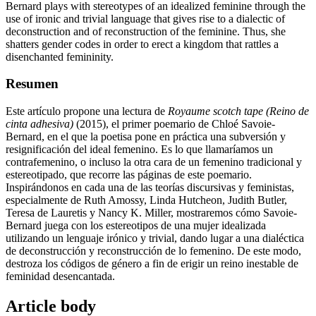
Bernard plays with stereotypes of an idealized feminine through the
use of ironic and trivial language that gives rise to a dialectic of
deconstruction and of reconstruction of the feminine. Thus, she
shatters gender codes in order to erect a kingdom that rattles a
disenchanted femininity.
Resumen
Este artículo propone una lectura de
Royaume scotch tape
(Reino de
cinta adhesiva)
(2015), el primer poemario de Chloé Savoie-
Bernard, en el que la poetisa pone en práctica una subversión y
resignificación del ideal femenino. Es lo que llamaríamos un
contrafemenino, o incluso la otra cara de un femenino tradicional y
estereotipado, que recorre las páginas de este poemario.
Inspirándonos en cada una de las teorías discursivas y feministas,
especialmente de Ruth Amossy, Linda Hutcheon, Judith Butler,
Teresa de Lauretis y Nancy K. Miller, mostraremos cómo Savoie-
Bernard juega con los estereotipos de una mujer idealizada
utilizando un lenguaje irónico y trivial, dando lugar a una dialéctica
de deconstrucción y reconstrucción de lo femenino. De este modo,
destroza los códigos de género a fin de erigir un reino inestable de
feminidad desencantada.
Article body