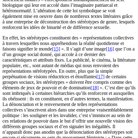
biologique qui leur est accolé dans l’imaginaire patriarcal et
hétéronormatif. L’altération de cette loi symbolique se voit
également mise en oeuvre dans de nombreux textes littéraires grâce
à une entreprise de déconstruction des stéréotypes de genre, lesquels
renforcent les idées de binarité et de différence sexuelle.
En effet, les stéréotypes constituent des « représentations collectives
à travers lesquelles nous appréhendons la réalité quotidienne et
faisons signifier le monde
[15]
». Il s’agit d’une image
[16]
que l’on a
d’un groupe social donné, qui accole à ce dernier des
caractéristiques et attributs fixes. La publicité, le cinéma, la littérature
populaire, etc., sont autant de médias qui nous renvoient des
représentations stéréotypées. En outre, plus que la simple
perpétuation de visions réductrices et étouffantes
[17]
de certains
groupes sociaux, les stéréotypes « doivent être compris comme des
éléments de jeux de pouvoir et de domination
[18]
». C’est dire qu’ils
sont imbriqués à certaines hiérarchies qu’ils renforcent et auxquelles
ils obéissent : ils en constituent, en d’autres termes, la manifestation.
La dénonciation et le renversement de telles représentations
collectives s’inscrivent alors dans une entreprise vraisemblablement
politique : les souligner et les invalider, c’est s’immiscer au sein de
ces relations de pouvoir dans le but d’offrir une nouvelle vision des
différents groupes sociaux et d’en signaler les inégalités. Il
n’apparaît donc pas anodin que la dénonciation des stéréotypes soit
encore si récurrente au sein du mouvement féministe : « Dans cette