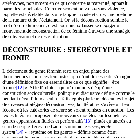
stéréotypes, notamment en ce qui concerne la maternité, apparaît
parmi les principales. Ce renversement ne va pas sans violence,
laquelle est décelable dans une langue triviale et crue, une poétique
de la rupture et de l’éclatement. Or, si la déconstruction semble le
mot d’ordre du recueil, c’est pour mieux laisser se dégager un
mouvement de reconstruction de ce féminin à travers une stratégie
de subversion et de resignification.
DÉCONSTRUIRE : STÉRÉOTYPIE ET
IRONIE
L’éclatement du genre féminin reste un enjeu phare des
théoriciennes et autrices féministes, qui n’ont de cesse de s’éloigner
d’une définition fixe ou essentialiste de ce que signifie « être
femme
[12]
». Si le féminin – qui n’a toujours été qu’une
construction socioculturelle, politique et discursive définie comme le
pendant négatif du masculin – fait depuis plusieurs décennies l’objet
de diverses stratégies déconstructives, la littérature s’avère un lieu
fécond où les catégories de genre se voient remises en question. Les
textes littéraires proposent de nouveaux modèles par lesquels les
genres apparaissent fluides et performatifs
[13]
, plutôt qu’ancrés au
sein de ce que Teresa de Lauretis nomme le «
sex-gender
system
[14]
» : système où les genres – définis comme étant
strictement binaires – correspondent immanquablement au sexe