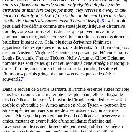
natures of irony and parody do not only signify a duplicity to be
distrusted as insincere today; for many they represent a way to talk
back to authority, to subvert from within, to be heard (because they
use the dominant’s discourses, even if against itself)
[26]
. » L’ironie
peut ainsi être définie comme une stratégie stylistique et discursive
double, voire sournoise et insidieuse, que peuvent investir les
communautés marginales pour se faire entendre sans nécessairement
brutaliser le
statu quo
. Cela, plusieurs écrivaines féministes,
appartenant à des époques et horizons différents, l’ont bien compris :
de Jane Austen à Virginie Despentes, en passant par Hélène Cixous,
Louky Bersianik, France Théoret, Nelly Arcan et Chloé Delaume,
nombreuses sont celles qui ont eu recours à cette stratégie rhétorique
qu’est l’ironie, ou encore à l’auto-ironie, la parodie, la satire et
l’humour – parfois grinçant et noir – vers lesquels elle dérive
souvent
[27]
.
Dans le recueil de Savoie-Bernard, si l’ironie est entre autres notable
dans les discours sur la maternité cités plus haut, elle est flagrante
dès la dédicace du livre. À l’instar de l’ironie, cette dédicace se fait
double et réversible : « À mes amies ; à Mike Tyson », peut-on lire
sans empêcher un léger sourire de s’esquisser aux coins de nos
lèvres. Alors que la première partie de la dédicace est réservée aux
amies, mettant en avant l’idée d’une solidarité féminine qui
traversera tout le recueil, la seconde partie est plutôt consacrée au
boxeur américain qui a été jugé coupable de viol en 1992 et