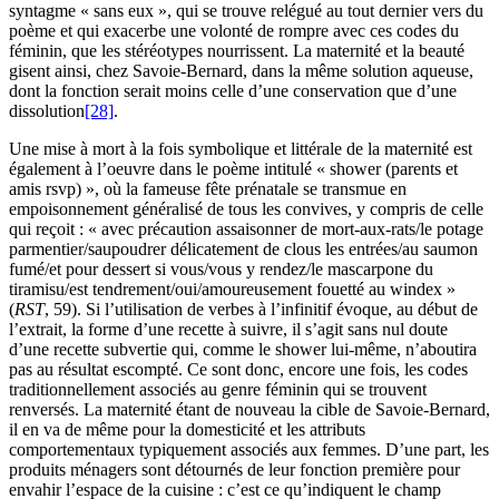
syntagme « sans eux », qui se trouve relégué au tout dernier vers du
poème et qui exacerbe une volonté de rompre avec ces codes du
féminin, que les stéréotypes nourrissent. La maternité et la beauté
gisent ainsi, chez Savoie-Bernard, dans la même solution aqueuse,
dont la fonction serait moins celle d’une conservation que d’une
dissolution
[28]
.
Une mise à mort à la fois symbolique et littérale de la maternité est
également à l’oeuvre dans le poème intitulé « shower (parents et
amis rsvp) », où la fameuse fête prénatale se transmue en
empoisonnement généralisé de tous les convives, y compris de celle
qui reçoit : « avec précaution assaisonner de mort-aux-rats/le potage
parmentier/saupoudrer délicatement de clous les entrées/au saumon
fumé/et pour dessert si vous/vous y rendez/le mascarpone du
tiramisu/est tendrement/oui/amoureusement fouetté au windex »
(
RST
, 59). Si l’utilisation de verbes à l’infinitif évoque, au début de
l’extrait, la forme d’une recette à suivre, il s’agit sans nul doute
d’une recette subvertie qui, comme le shower lui-même, n’aboutira
pas au résultat escompté. Ce sont donc, encore une fois, les codes
traditionnellement associés au genre féminin qui se trouvent
renversés. La maternité étant de nouveau la cible de Savoie-Bernard,
il en va de même pour la domesticité et les attributs
comportementaux typiquement associés aux femmes. D’une part, les
produits ménagers sont détournés de leur fonction première pour
envahir l’espace de la cuisine : c’est ce qu’indiquent le champ