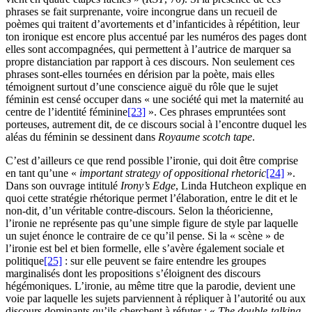
phrases se fait surprenante, voire incongrue dans un recueil de
poèmes qui traitent d’avortements et d’infanticides à répétition, leur
ton ironique est encore plus accentué par les numéros des pages dont
elles sont accompagnées, qui permettent à l’autrice de marquer sa
propre distanciation par rapport à ces discours. Non seulement ces
phrases sont-elles tournées en dérision par la poète, mais elles
témoignent surtout d’une conscience aiguë du rôle que le sujet
féminin est censé occuper dans « une société qui met la maternité au
centre de l’identité féminine
[23]
». Ces phrases empruntées sont
porteuses, autrement dit, de ce discours social à l’encontre duquel les
aléas du féminin se dessinent dans
Royaume scotch tape
.
C’est d’ailleurs ce que rend possible l’ironie, qui doit être comprise
en tant qu’une «
important strategy of oppositional rhetoric
[24]
».
Dans son ouvrage intitulé
Irony’s Edge
, Linda Hutcheon explique en
quoi cette stratégie rhétorique permet l’élaboration, entre le dit et le
non-dit, d’un véritable contre-discours. Selon la théoricienne,
l’ironie ne représente pas qu’une simple figure de style par laquelle
un sujet énonce le contraire de ce qu’il pense. Si la « scène » de
l’ironie est bel et bien formelle, elle s’avère également sociale et
politique
[25]
: sur elle peuvent se faire entendre les groupes
marginalisés dont les propositions s’éloignent des discours
hégémoniques. L’ironie, au même titre que la parodie, devient une
voie par laquelle les sujets parviennent à répliquer à l’autorité ou aux
discours dominants qu’ils cherchent à réfuter : «
The double-talking