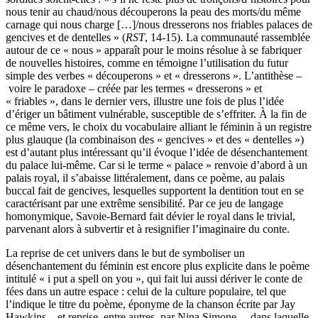
nous tenir au chaud/nous découperons la peau des morts/du même
carnage qui nous charge […]/nous dresserons nos friables palaces de
gencives et de dentelles » (
RST
, 14-15). La communauté rassemblée
autour de ce « nous » apparaît pour le moins résolue à se fabriquer
de nouvelles histoires, comme en témoigne l’utilisation du futur
simple des verbes « découperons » et « dresserons ». L’antithèse –
voire le paradoxe – créée par les termes « dresserons » et
« friables », dans le dernier vers, illustre une fois de plus l’idée
d’ériger un bâtiment vulnérable, susceptible de s’effriter. À la fin de
ce même vers, le choix du vocabulaire alliant le féminin à un registre
plus glauque (la combinaison des « gencives » et des « dentelles »)
est d’autant plus intéressant qu’il évoque l’idée de désenchantement
du palace lui-même. Car si le terme « palace » renvoie d’abord à un
palais royal, il s’abaisse littéralement, dans ce poème, au palais
buccal fait de gencives, lesquelles supportent la dentition tout en se
caractérisant par une extrême sensibilité. Par ce jeu de langage
homonymique, Savoie-Bernard fait dévier le royal dans le trivial,
parvenant alors à subvertir et à resignifier l’imaginaire du conte.
La reprise de cet univers dans le but de symboliser un
désenchantement du féminin est encore plus explicite dans le poème
intitulé « i put a spell on you », qui fait lui aussi dériver le conte de
fées dans un autre espace : celui de la culture populaire, tel que
l’indique le titre du poème, éponyme de la chanson écrite par Jay
Hawkins – et reprise, entre autres, par Nina Simone –, dans laquelle