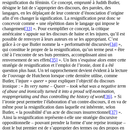
resignification du féminin. Ce concept, emprunté à Judith Butler,
désigne le fait de s’approprier des discours, des paroles, des
langages, en les déplaçant de leur contexte d’énonciation d’origine
afin d’en changer la signification. La resignification peut donc se
concevoir comme « une répétition dans le langage qui impose le
changement
[33]
». Pour exemplifier ce concept, la critique
américaine s’appuie sur les discours de haine et les injures, qu’il est
possible de renvoyer à leurs auteurs en se les appropriant. C’est
grâce à ce que Butler nomme la « performativité discursive
[34]
»,
qui constitue le propre de la resignification, qu’un terme peut « être
cité à l’encontre de ses buts premiers, accomplissant ainsi un
renversement de ses effets
[35]
». Un lien s’esquisse alors entre cette
stratégie de resignification et l’emploi de l’ironie, dont il a été
question plus haut. Un tel rapprochement devient évident à la lecture
de l’ouvrage de Hutcheon lorsque cette dernière utilise, comme
Butler, l’injure «
queer
» pour expliquer l’objectif du discours
ironique : «
Its very name – Queer – took what was a negative term
of abuse and ironically turned it into a proud self-nomination,
reappropriating and thus controlling the history of word
[36]
.
» Si
l’ironie peut permettre l’élaboration d’un contre-discours, il en va de
même pour la resignification dans laquelle est inhérente, selon
Butler, « la possibilité d’un acte de discours insurrectionnel
[37]
».
Ainsi la resignification représente-t-elle une stratégie discursive
oppositionnelle – pouvant prendre la forme d’une reprise ironique –
dont le but premier est de s’approprier des termes ou des propos en