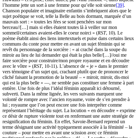
l’homme jette un sort à une femme pour qu’elle soit sienne
[39]
.
Chanson populaire et imaginaire enfantin s’imbriquent alors que le
sujet poétique se voit, telle la Belle au bois dormant, marquée d’un
mauvais sort : « toutes les fées se sont penchées sur mon
berceau//[…] mais si elles étaient toutes là à veiller sur mon
sommeil/certaines avaient-elles le coeur noirci » (
RST
, 10). Le
poème établit ainsi des liens intertextuels et puise dans certains lieux
communs du conte pour mettre en avant un sujet féminin qui se
revêt du personnage de la sorcière : « ai craché dans la soupe du
miroir au lieu de lui demander qui était la plus belle/[…]//oui me
faire sorcière pour construire/mon propre royaume et en découdre
avec le vôtre » (
RST
, 10-11). L’absence de « je » dans le premier
vers témoigne d’un sujet qui, crachant plutôt que de prononcer le
cliché faisant la promotion de la beauté – « miroir, miroir, dis-moi
qui est la plus belle » —, ne semble pas constituer une femme à part
entière. Une fois de plus l’idéal féminin apparaît ici détourné,
subverti. Dans la même lignée, les vers suivants marquent une
volonté de rompre avec l’ancien royaume, voire de s’en prendre à
lui ; royaume que l’on peut encore une fois interpréter comme
représentant l’héritage du sujet. La locution « en découdre » exprime
ce désir de rupture violente tout en renfermant une autre stratégie de
resignification du féminin. En effet, Savoie-Bernard reprend un
terme désignant une activité typiquement associée à la féminité – la
couture – pour mettre en avant une scission avec ce féminin