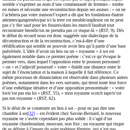
semble s’exprimer au nom d’une communauté de femmes – tombe
en ruines et nécessite une reconstruction depuis ses assises : « on ne
l’achètera pas votre maison/l’expert a dit que les fondations étaient
atteintes/gangrenées/par ici la terre est meuble/argileuse on ne peut
pas s’y fier sauf pour les fissures/dans les murs/il faudrait tout
reconstruire bientôt//on ne prendra pas ce risque-là » (
RST
, 9). Dès
le début du recueil nous est donc suggérée une dialectique de la
déconstruction et de la reconstruction, c’est-à-dire d’une
réédification qui semble ne pouvoir avoir lieu qu’à partir d’une base
pulvérisée. L’idée d’avoir un lieu ou un « royaume » à soi est
également notable dans ce premier poème : c’est ce qu’évoque le
premier vers, dans lequel l’opposition entre le pronom personnel
« on » et l’adjectif possessif « votre » établit une distance entre le
sujet de l’énonciation et la maison à laquelle il fait référence. Ce
même processus de distanciation est observable dans plusieurs autres
poèmes, notamment dans les vers suivants, qui tirent toute leur force
d’une esthétique itérative et d’une opposition pronominale : « votre
loi/n’est pas ma loi » (
RST
, 55), « mon royaume scotch tape/n’est
pas ton royaume » (
RST
, 62).
Si le désir de se construire un lieu à soi – pour ne pas dire une
chambre à soi
[32]
– est évident chez Savoie-Bernard, le nouveau
royaume ne s’avère cependant pas plus solide : il s’agit d’un
royaume chambranlant, mouvant, non fixe ; un royaume qui risque
de se défaire à l’image du sujet poétique féminin, qui n’est pas