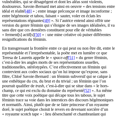
vulnérables, qui se désagrègent et dont les aléas sont violents,
douloureux. Savoie-Bernard met ainsi en oeuvre « des tensions entre
idéal et réalité
[48]
» ; entre image préconçue et image inconforme ;
entre hégémonie et tabou, faisant « sauter, voler en éclats les
représentations régnantes
[49]
». Si l’autrice entend ainsi offrir une
version du genre féminin qui s’éloigne de ses images idéalisées, il va
sans dire que ces dernières constituent pour elle de véritables
« ferment[s] actif[s]
[50]
» : une mine créative où puiser différentes
resignifications du féminin.
En transgressant la frontière entre ce qui peut ou non être dit, entre le
représentable et l’irreprésentable, la poète met en lumière ce que
Teresa de Lauretis appelle le «
space-of
f
[51]
» du genre féminin,
c’est-à-dire les angles morts de ses représentations usuelles,
traditionnelles, stéréotypées. C’est effectivement un féminin qui
contrevient aux codes sociaux qu’on lui impose qu’expose, sans
filtre, Chloé Savoie-Bernard : un féminin subversif qui se calque à
une esthétique du cru, du brut et du trivial ; un féminin que l’on
pourrait qualifier de
trash
, c’est-à-dire qui se situe dans « le hors-
champ, ce qui est exclu du domaine du représenté
[52]
». Au même
titre que cette voix poétique qui décape tous les tabous, le sujet
féminin trace sa voie dans les interstices des discours hégémoniques
et normatifs. Ainsi, plutôt que de se faire princesse d’un royaume
doré, le sujet poétique choisit le revers en devenant sorcière d’un
« royaume scotch tape » : lieu désenchanté et chambranlant qui