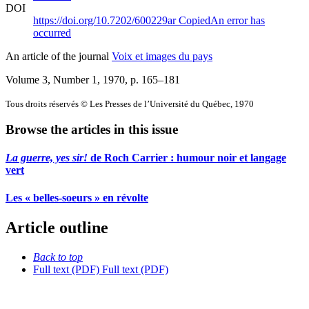
DOI
https://doi.org/10.7202/600229ar
Copied
An error has
occurred
An article of the journal
Voix et images du pays
Volume 3, Number 1, 1970
, p. 165–181
Tous droits réservés © Les Presses de l’Université du Québec, 1970
Browse the articles in this issue
La guerre, yes sir!
de Roch Carrier : humour noir et langage
vert
Les « belles-soeurs » en révolte
Article outline
Back to top
Full text (PDF)
Full text (PDF)