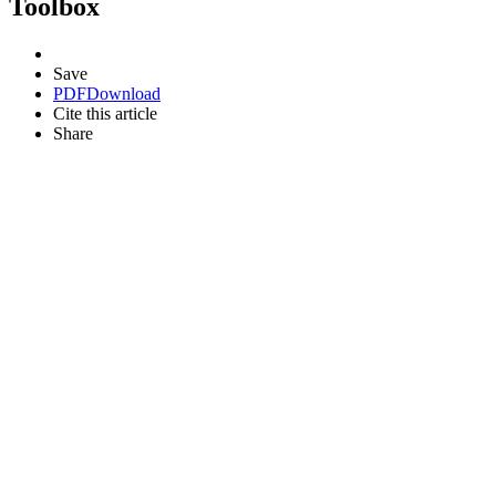
Toolbox
Save
PDF
Download
Cite this article
Share