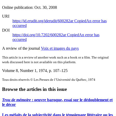
Online publication: Oct. 30, 2008
URI
https://id.erudit.org/iderudit/600282ar
Copied
An error has
occurred
DOI
https://doi.org/10.7202/600282ar
Copied
An error has
occurred
A review of the journal
Voix et images du pays
This article is a review of another work such as a book or a film. The original
work discussed here is not available on this platform.
Volume 8, Number 1, 1974
, p. 107–125
Tous droits réservés © Les Presses de l’Université du Québec, 1974
Browse the articles in this issue
Trou de mémoire
: oeuvre baroque, essai sur le dédoublement et
le décor
Les méfaits de la subjectivité dans le témoignage littéraire ou les