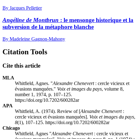
By Jacques Pelletier
Angéline de Montbrun
: le mensonge historique et la
subversion de la métaphore blanche
By Madeleine Gagnon-Mahony
Citation Tools
Cite this article
MLA
Whitfield, Agnes. "
Alexandre Chenevert
: cercle vicieux et
évasions manquées."
Voix et images du pays
, volume 8,
number 1, 1974, p. 107–125.
https://doi.org/10.7202/600282ar
APA
Whitfield, A. (1974). Review of [
Alexandre Chenevert
:
cercle vicieux et évasions manquées].
Voix et images du pays
,
8
(1), 107–125. https://doi.org/10.7202/600282ar
Chicago
Whitfield, Agnes "
Alexandre Chenevert
: cercle vicieux et