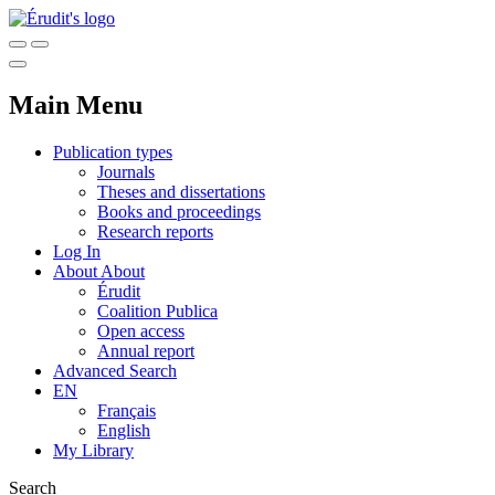
Main Menu
Publication types
Journals
Theses and dissertations
Books and proceedings
Research reports
Log In
About
About
Érudit
Coalition Publica
Open access
Annual report
Advanced Search
EN
Français
English
My Library
Search