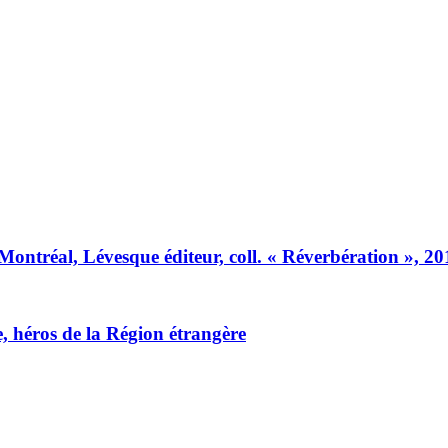
 Montréal, Lévesque éditeur, coll. « Réverbération », 20
 héros de la Région étrangère