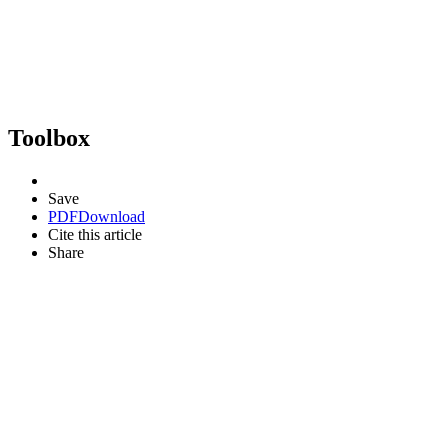
Toolbox
Save
PDF
Download
Cite this article
Share