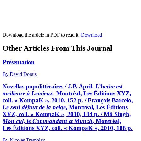
Download the article in PDF to read it.
Download
Other Articles From This Journal
Présentation
By David Dorais
Novellas populittéraires / J.P. April,
L’herbe est
meilleure à Lemieux
, Montréal, Les Éditions XYZ,
coll. « KompaK », 2010, 152 p. / François Barcelo,
Le seul défaut de la neige
, Montréal, Les Éditions
XYZ, coll. « KompaK », 2010, 144 p. / Mô Singh,
Mon cul, le Commandant et Munch
, Montréal,
Les Éditions XYZ, coll. « KompaK », 2010, 188 p.
By Nicolas Tremblay