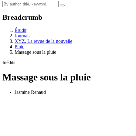
Breadcrumb
Érudit
Journals
XYZ. La revue de la nouvelle
Pluie
Massage sous la pluie
Inédits
Massage sous la pluie
Jasmine Renaud