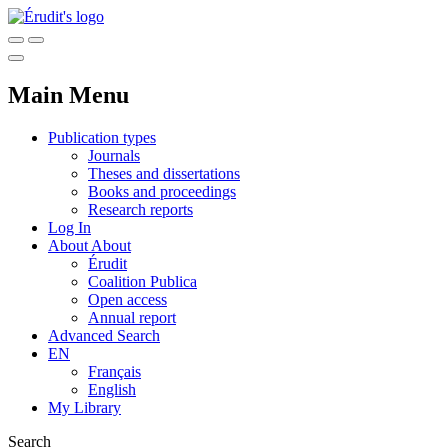
Main Menu
Publication types
Journals
Theses and dissertations
Books and proceedings
Research reports
Log In
About
About
Érudit
Coalition Publica
Open access
Annual report
Advanced Search
EN
Français
English
My Library
Search