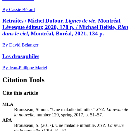
By Cassie Bérard
Retraites / Michel Dufour,
Lignes de vie
, Montréal,
Lévesque éditeur, 2020, 178 p. / Michael Delisle,
Rien
dans le ciel
, Montréal, Boréal, 2021, 134 p.
By David Bélanger
Les drosophiles
By Jean-Philippe Martel
Citation Tools
Cite this article
MLA
Brousseau, Simon. "Une maladie infantile."
XYZ. La revue de
la nouvelle
, number 129, spring 2017, p. 51–57.
APA
Brousseau, S. (2017). Une maladie infantile.
XYZ. La revue
de la nouvelle
, (129), 51–57.