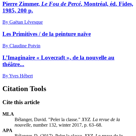
Pierre Zimmer,
Le Fou de Percé
, Montréal, éd. Fides,
1985, 200 p.
By Gaëtan Lévesque
Les Primitives / de la peinture naïve
By Claudine Potvin
L’Imaginaire « Lovecraft », de la nouvelle au
théâtre...
By Yves Hébert
Citation Tools
Cite this article
MLA
Bélanger, David. "Peler la classe."
XYZ. La revue de la
nouvelle
, number 132, winter 2017, p. 63–68.
APA
Bélanger, D. (2017). Peler la classe.
XYZ. La revue de la